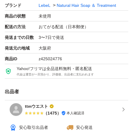
ブランド
LebeL
Natural Hair Soap ＆ Treatment
説明文を全てお読み下さいと
商品の状態
未使用
書かせて頂いており
自己紹介欄に複数購入以外の
配送の方法
おてがる配送（日本郵便）
お値引きには対応しておりませんと
発送までの日数
3〜7日で発送
記載させて頂いておりますので
発送元の地域
大阪府
申し訳ないですが削除させて頂きます。
商品ID
z425024776
Yahoo!フリマは全品送料無料・匿名配送
◆『いつ頃購入された物ですか？』
代金は運営が一旦預かり、評価後、出品者に支払われます
回転の早い商品のみ
出品者
取り扱いさせて頂いておりますので、全て1カ月以内の購
入商品になります。
ttmウエスト
（
1475
）
本人確認済
※専用出品の長時間放置は
安心取引出品者
安心発送
一旦、削除させて