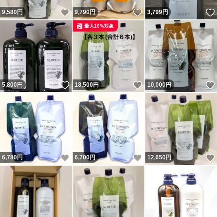
いいね！
いいね！
9,580
円
9,790
円
3,799
円
最大10%対象
いいね！
いいね！
5,800
円
18,500
円
10,000
円
いいね！
いいね！
6,780
円
6,700
円
12,650
円