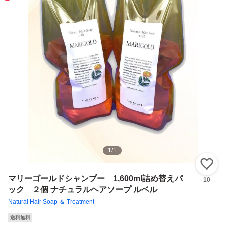
1
/
1
い
マリーゴールドシャンプー 1,600ml詰め替えパ
10
ック ２個 ナチュラルヘアソープ ルベル
Natural Hair Soap ＆ Treatment
送料無料