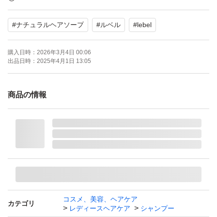
個数：2.0 個
#
ナチュラルヘアソープ
#
ルベル
#
lebel
セット/単品：セット
購入日時：
2026年3月4日 00:06
ご覧頂きありがとうございます。
出品日時：
2025年4月1日 13:05
出荷可能日時 ご注意※
商品の情報
日曜と月曜と祝日は発送を行っておりません
〜よくある質問〜
◆『購入しても大丈夫でしょうか？』
手元に無い物は出品していないので
即購入で大丈夫です。
コスメ、美容、ヘアケア
カテゴリ
レディースヘアケア
シャンプー
◆『お値引きして頂けますか？』