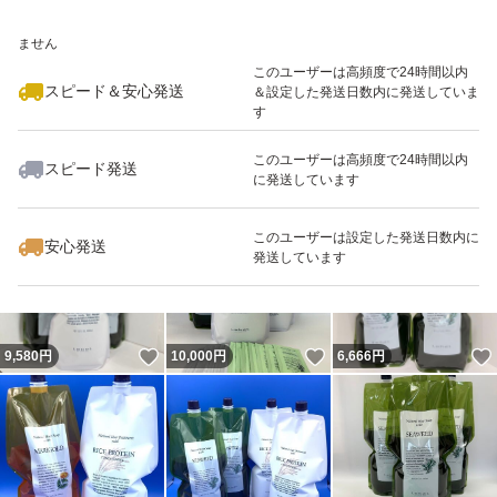
いいね！
いいね！
5,800
※このバッジは実績に基づく表示であり、発送を保証しているものではあり
円
6,666
円
6,666
円
ふつうや悪い評価を
ません
付けられる方は
このユーザーは高頻度で24時間以内
スピード＆安心発送
＆設定した発送日数内に発送していま
ブロックの対象とさせて頂きます
す
正当な理由がある場合など
このユーザーは高頻度で24時間以内
ブロックは致しませんので何卒よろしくお
スピード発送
に発送しています
いいね！
いいね！
10,000
円
6,700
円
6,700
円
願いします。
このユーザーは設定した発送日数内に
出荷可能日時 ご注意※
安心発送
発送しています
日曜と月曜と祝日は発送を行っておりません
いいね！
いいね！
9,580
円
10,000
円
6,666
円