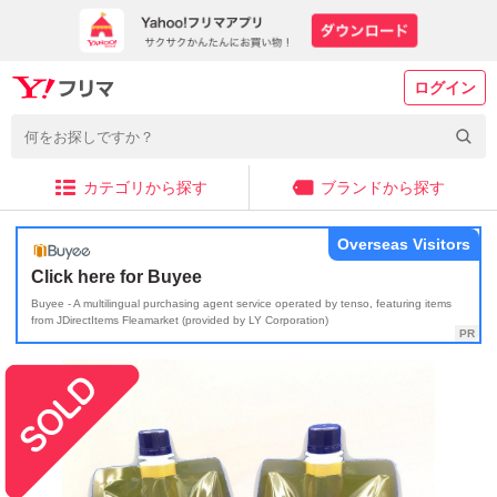
ログイン
カテゴリから探す
ブランドから探す
Overseas Visitors
Click here for Buyee
Buyee - A multilingual purchasing agent service operated by tenso, featuring items
from JDirectItems Fleamarket (provided by LY Corporation)