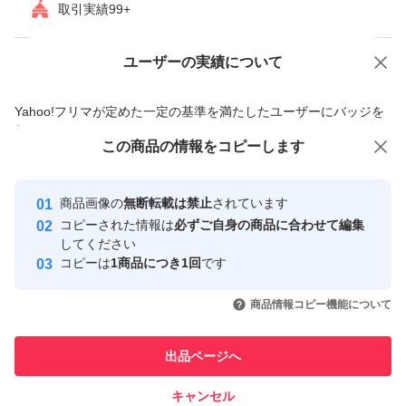
取引実績99+
頂くことがあります。
ユーザーの実績について
価格の相談
商品への質問
※ 注意 ※
商品への質問からの値下げ交渉、不適切なカテゴリ変更依頼は禁止です
まれに発送が遅れる場合が
Yahoo!フリマが定めた一定の基準を満たしたユーザーにバッジを
付与しています
ありますので、
この商品をみている人にオススメ
この商品の情報をコピーします
安心取引出品者
お急ぎの場合は
最大10%対象
Yahoo!フリマの基準をクリアした安
お手数ですがお問い合わせ後、
安心取引出品者
商品画像の
無断転載は禁止
されています
心・安全なユーザーです
ご購入ください。
コピーされた情報は
必ずご自身の商品に合わせて編集
取引実績
してください
コピーは
1商品につき1回
です
このユーザーはYahoo!フリマの取
※複数購入以外の値引き交渉には
取引実績◯+
いいね！
いいね！
6,750
円
6,700
円
3,799
円
引を完了させた実績があります
商品情報コピー機能について
お答えできません。ご了承下さい
m(_ _)m
このユーザーは他フリマサービス
他フリマ実績◯+
出品ページへ
での取引実績があります
キャンセル
スピード&安心発送
理由もなく