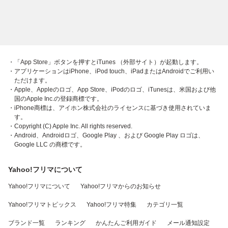
・「App Store」ボタンを押すとiTunes （外部サイト）が起動します。
・アプリケーションはiPhone、iPod touch、iPadまたはAndroidでご利用い
ただけます。
・Apple、Appleのロゴ、App Store、iPodのロゴ、iTunesは、米国および他
国のApple Inc.の登録商標です。
・iPhone商標は、アイホン株式会社のライセンスに基づき使用されていま
す。
・Copyright (C) Apple Inc. All rights reserved.
・Android、Androidロゴ、Google Play 、および Google Play ロゴは、
Google LLC の商標です。
Yahoo!フリマについて
Yahoo!フリマについて
Yahoo!フリマからのお知らせ
Yahoo!フリマトピックス
Yahoo!フリマ特集
カテゴリ一覧
ブランド一覧
ランキング
かんたんご利用ガイド
メール通知設定