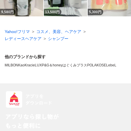
9,580
円
13,500
円
5,300
円
Yahoo!フリマ
コスメ、美容、ヘアケア
レディースヘアケア
シャンプー
他のブランドから探す
MILBON
Kao
Kracie
LUX
P&G
＆honey
はぐくみプラス
POLA
KOSE
LebeL