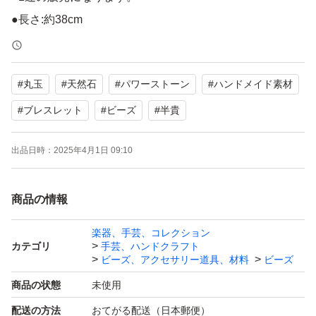
●長さ:約38cm
●サイズ:10mm
#
丸玉
#
天然石
#
パワーストーン
#
ハンドメイド素材
新品、送料無料です。
コメント無しで即購入OKです。
#
ブレスレット
#
ビーズ
#
半貴
出品日時：
2025年4月1日 09:10
同じ石で他のサイズと色はこちら
#akiralyタイガーアイ
商品の情報
楽器、手芸、コレクション
カテゴリ
手芸、ハンドクラフト
ビーズ、アクセサリー道具、材料
ビーズ
商品の状態
未使用
配送の方法
おてがる配送（日本郵便）