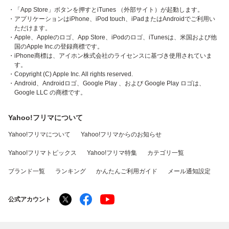
・「App Store」ボタンを押すとiTunes （外部サイト）が起動します。
・アプリケーションはiPhone、iPod touch、iPadまたはAndroidでご利用い
ただけます。
・Apple、Appleのロゴ、App Store、iPodのロゴ、iTunesは、米国および他
国のApple Inc.の登録商標です。
・iPhone商標は、アイホン株式会社のライセンスに基づき使用されていま
す。
・Copyright (C) Apple Inc. All rights reserved.
・Android、Androidロゴ、Google Play 、および Google Play ロゴは、
Google LLC の商標です。
Yahoo!フリマについて
Yahoo!フリマについて
Yahoo!フリマからのお知らせ
Yahoo!フリマトピックス
Yahoo!フリマ特集
カテゴリ一覧
ブランド一覧
ランキング
かんたんご利用ガイド
メール通知設定
公式アカウント