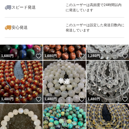
このユーザーは高頻度で24時間以内
スピード発送
に発送しています
いいね！
いいね！
2,280
円
1,880
円
5,880
円
このユーザーは設定した発送日数内に
安心発送
発送しています
いいね！
いいね！
1,680
円
1,680
円
1,280
円
いいね！
いいね！
1,480
円
1,480
円
1,480
円