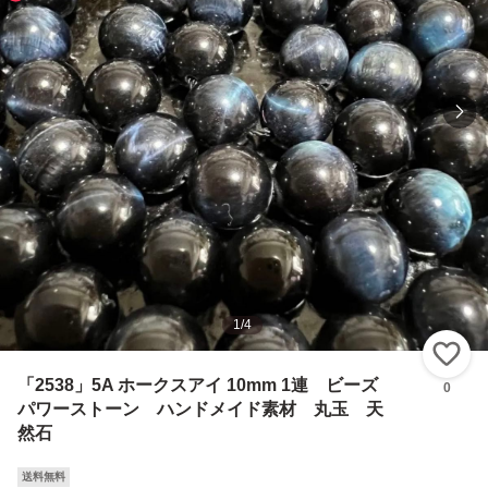
1
/
4
い
「2538」5A ホークスアイ 10mm 1連 ビーズ
0
パワーストーン ハンドメイド素材 丸玉 天
然石
送料無料