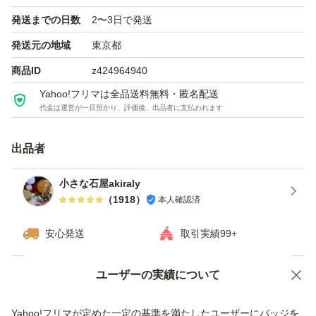
発送までの日数
2〜3日で発送
発送元の地域
東京都
商品ID
z424964940
Yahoo!フリマは全品送料無料・匿名配送
代金は運営が一旦預かり、評価後、出品者に支払われます
出品者
小さな石屋akiraly
（
1918
）
本人確認済
安心発送
取引実績99+
ユーザーの実績について
価格の相談
商品への質問
商品への質問からの値下げ交渉、不適切なカテゴリ変更依頼は禁止です
Yahoo!フリマが定めた一定の基準を満たしたユーザーにバッジを