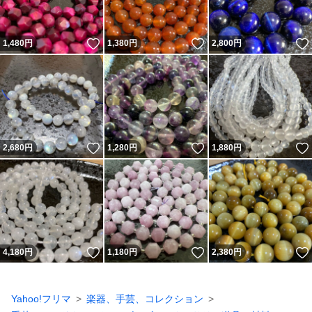
いいね！
いいね！
1,480
円
1,380
円
2,800
円
いいね！
いいね！
2,680
円
1,280
円
1,880
円
いいね！
いいね！
4,180
円
1,180
円
2,380
円
Yahoo!フリマ
楽器、手芸、コレクション