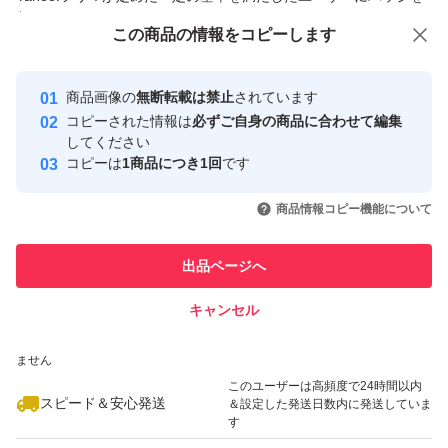
付与しています
この商品をみている人にオススメ
この商品の情報をコピーします
安心取引出品者
Yahoo!フリマの基準をクリアした安
安心取引出品者
商品画像の
無断転載は禁止
されています
心・安全なユーザーです
コピーされた情報は
必ずご自身の商品に合わせて編集
取引実績
してください
コピーは
1商品につき1回
です
このユーザーはYahoo!フリマの取
取引実績◯+
いいね！
いいね！
1,680
円
1,680
円
1,680
円
引を完了させた実績があります
商品情報コピー機能について
このユーザーは他フリマサービス
他フリマ実績◯+
出品ページへ
での取引実績があります
キャンセル
スピード&安心発送
いいね！
いいね！
1,680
※このバッジは実績に基づく表示であり、発送を保証しているものではあり
円
1,780
円
1,680
円
ません
このユーザーは高頻度で24時間以内
スピード＆安心発送
＆設定した発送日数内に発送していま
す