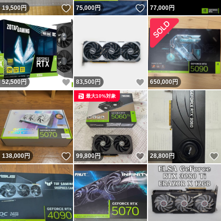
いいね！
いいね！
19,500
円
75,000
円
77,000
円
いいね！
いいね！
52,500
円
83,500
円
650,000
円
最大10%対象
いいね！
いいね！
138,000
円
99,800
円
28,800
円