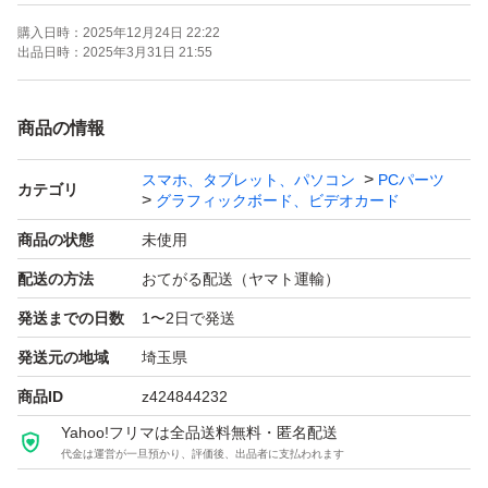
●グラフィックプロセッサ：NVIDIA GeForce RTX 5070
購入日時：
2025年12月24日 22:22
●CUDAコア：6144
出品日時：
2025年3月31日 21:55
●エンジンクロック：2542MHz
●インターフェース：PCIe 5.0 x16
商品の情報
●グラフィックメモリ：GDDR7
スマホ、タブレット、パソコン
PCパーツ
●メモリ容量：12GB
カテゴリ
グラフィックボード、ビデオカード
●メモリインターフェース：192-bit
商品の状態
未使用
●メモリクロック：28Gbps
配送の方法
おてがる配送（ヤマト運輸）
●最大消費電力：250W（650W以上の電源を推奨）
発送までの日数
1〜2日で発送
●映像出力：3x DisplayPort 2.1b、1x HDMI 2.1b
●最大解像度：7680 x 4320
発送元の地域
埼玉県
●最大同時映像出力数：4画面
商品ID
z424844232
●補助電源コネクタ：1x 12v-2x6
Yahoo!フリマは全品送料無料・匿名配送
代金は運営が一旦預かり、評価後、出品者に支払われます
●スロットサイズ：2スロット