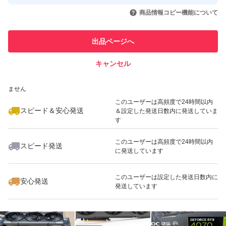
取引実績◯+
いいね！
いいね！
200,000
円
145,000
円
55,000
円
引を完了させた実績があります
商品情報コピー機能について
このユーザーは他フリマサービス
他フリマ実績◯+
出品ページへ
での取引実績があります
キャンセル
スピード&安心発送
いいね！
いいね！
115,000
※このバッジは実績に基づく表示であり、発送を保証しているものではあり
円
120,000
円
98,650
円
ません
このユーザーは高頻度で24時間以内
スピード＆安心発送
＆設定した発送日数内に発送していま
す
このユーザーは高頻度で24時間以内
スピード発送
に発送しています
いいね！
99,000
円
195,000
円
40,000
円
このユーザーは設定した発送日数内に
安心発送
発送しています