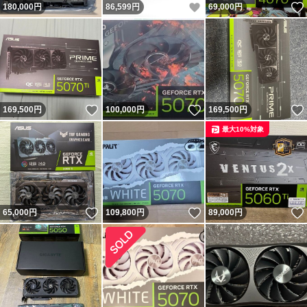
いいね！
180,000
円
86,599
円
69,000
円
いいね！
いいね！
169,500
円
100,000
円
169,500
円
最大10%対象
いいね！
いいね！
65,000
円
109,800
円
89,000
円