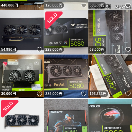
いいね！
いいね！
440,000
円
120,000
円
50,000
円
いいね！
54,980
円
228,000
円
68,000
円
いいね！
いいね！
30,000
円
285,000
円
193,333
円