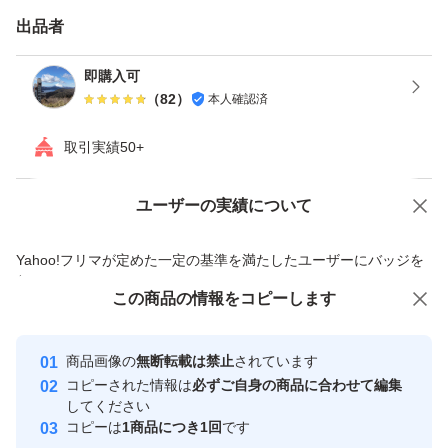
●付属品：ユーザーマニュアル、2x 8-pin to 16-pinケーブ
出品者
ル、GPUサポートスタンド
即購入可
（
82
）
本人確認済
取引実績50+
ユーザーの実績について
価格の相談
商品への質問
商品への質問からの値下げ交渉、不適切なカテゴリ変更依頼は禁止です
Yahoo!フリマが定めた一定の基準を満たしたユーザーにバッジを
付与しています
この商品をみている人にオススメ
この商品の情報をコピーします
安心取引出品者
Yahoo!フリマの基準をクリアした安
安心取引出品者
商品画像の
無断転載は禁止
されています
心・安全なユーザーです
コピーされた情報は
必ずご自身の商品に合わせて編集
取引実績
してください
コピーは
1商品につき1回
です
このユーザーはYahoo!フリマの取