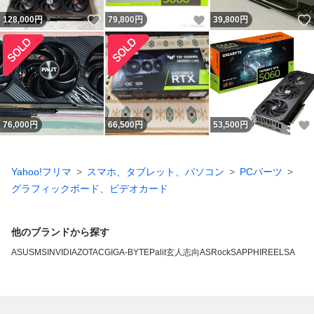
いいね！
いいね！
128,000
円
79,800
円
39,800
円
76,000
円
66,500
円
53,500
円
Yahoo!フリマ
スマホ、タブレット、パソコン
PCパーツ
グラフィックボード、ビデオカード
他のブランドから探す
ASUS
MSI
NVIDIA
ZOTAC
GIGA-BYTE
Palit
玄人志向
ASRock
SAPPHIRE
ELSA