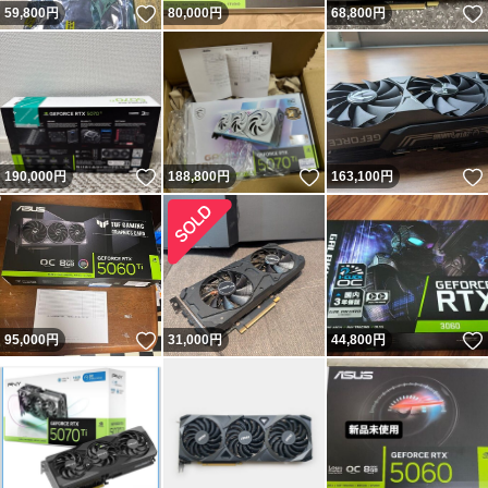
いいね！
59,800
円
80,000
円
68,800
円
いいね！
いいね！
190,000
円
188,800
円
163,100
円
いいね！
95,000
円
31,000
円
44,800
円