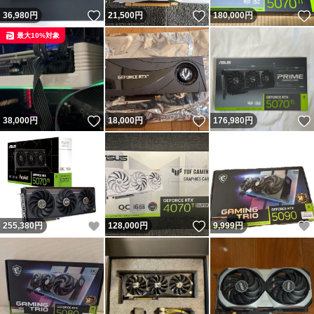
いいね！
いいね！
36,980
円
21,500
円
180,000
円
最大10%対象
いいね！
いいね！
38,000
円
18,000
円
176,980
円
いいね！
いいね！
255,380
円
128,000
円
9,999
円