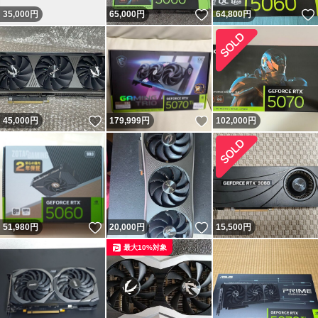
いいね！
35,000
円
65,000
円
64,800
円
いいね！
いいね！
45,000
円
179,999
円
102,000
円
いいね！
いいね！
51,980
円
20,000
円
15,500
円
最大10%対象