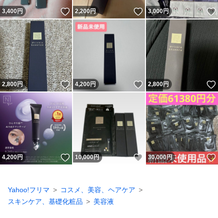
いいね！
いいね！
3,400
円
2,200
円
3,000
円
いいね！
いいね！
2,800
円
4,200
円
2,800
円
いいね！
いいね！
4,200
円
10,000
円
30,000
円
Yahoo!フリマ
コスメ、美容、ヘアケア
スキンケア、基礎化粧品
美容液