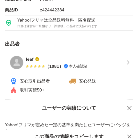
商品ID
z424442384
Yahoo!フリマは全品送料無料・匿名配送
代金は運営が一旦預かり、評価後、出品者に支払われます
出品者
leaf
（
1081
）
本人確認済
安心取引出品者
安心発送
取引実績50+
ユーザーの実績について
価格の相談
商品への質問
商品への質問からの値下げ交渉、不適切なカテゴリ変更依頼は禁止です
Yahoo!フリマが定めた一定の基準を満たしたユーザーにバッジを
付与しています
この商品をみている人にオススメ
この商品の情報をコピーします