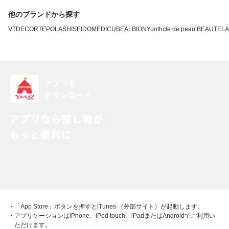
他のブランドから探す
VT
DECORTE
POLA
SHISEIDO
MEDICUBE
ALBION
Yunth
cle de peau BEAUTE
L
・「App Store」ボタンを押すとiTunes （外部サイト）が起動します。
・アプリケーションはiPhone、iPod touch、iPadまたはAndroidでご利用い
ただけます。