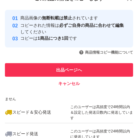
安心取引出品者
Yahoo!フリマの基準をクリアした安
安心取引出品者
商品画像の
無断転載は禁止
されています
心・安全なユーザーです
コピーされた情報は
必ずご自身の商品に合わせて編集
取引実績
してください
コピーは
1商品につき1回
です
このユーザーはYahoo!フリマの取
取引実績◯+
いいね！
いいね！
1,400
円
2,000
円
3,200
円
引を完了させた実績があります
商品情報コピー機能について
このユーザーは他フリマサービス
他フリマ実績◯+
出品ページへ
での取引実績があります
キャンセル
スピード&安心発送
いいね！
いいね！
1,759
※このバッジは実績に基づく表示であり、発送を保証しているものではあり
円
1,780
円
1,400
円
ません
このユーザーは高頻度で24時間以内
スピード＆安心発送
＆設定した発送日数内に発送していま
す
このユーザーは高頻度で24時間以内
スピード発送
に発送しています