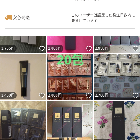
いいね！
いいね！
2,000
円
4,500
円
700
円
このユーザーは設定した発送日数内に
安心発送
発送しています
いいね！
いいね！
1,755
円
1,000
円
2,950
円
いいね！
いいね！
1,450
円
2,000
円
2,700
円