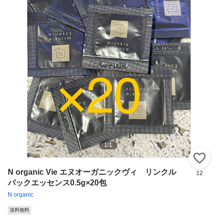
1
/
1
い
N organic Vie エヌオーガニックヴィ リンクル
12
パックエッセンス0.5g×20包
N organic
送料無料