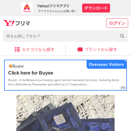
ログイン
カテゴリから探す
ブランドから探す
Overseas Visitors
Click here for Buyee
Buyee - A multilingual purchasing agent service operated by tenso, featuring items
from JDirectItems Fleamarket (provided by LY Corporation)