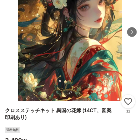
1
/
7
い
クロスステッチキット 異国の花嫁 (14CT、図案
11
印刷あり)
送料無料