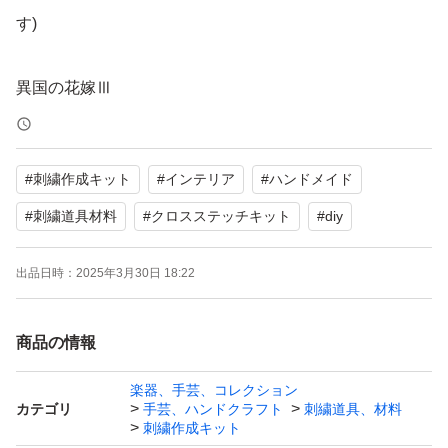
す)
異国の花嫁Ⅲ
布サイズ：約50cm×60.5cm
(素人採寸の為多少の誤差はご了承ください)
#
刺繍作成キット
#
インテリア
#
ハンドメイド
ステッチ数: 220×275
刺繍糸は６本(6p1y)になっております。
#
刺繍道具材料
#
クロスステッチキット
#
diy
14CTは2本取り全縫いでお刺しください
出品日時：
2025年3月30日 18:22
◎キット内容◎
商品の情報
刺繍布：綿、白、図案印刷あり
刺繍針：2本
楽器、手芸、コレクション
刺繍糸：綿糸、40色
カテゴリ
手芸、ハンドクラフト
刺繍道具、材料
刺繍作成キット
カラー図案