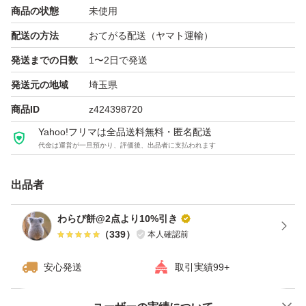
商品の状態
未使用
配送の方法
おてがる配送（ヤマト運輸）
完成品の販売ではございません。額縁も付属しません。
刺繍布に印刷された図案は消えるタイプなので、制作中は
発送までの日数
1〜2日で発送
濡れた手で触らないようにお願い致します。
発送元の地域
埼玉県
写真はイメージになります。出来上がった作品は色味に誤
商品ID
z424398720
差が生じる場合があります。予めご了承ください。
Yahoo!フリマは全品送料無料・匿名配送
キットの中身は検品の為一度開封しております。万が一刺
代金は運営が一旦預かり、評価後、出品者に支払われます
繍糸が足りない場合は申し訳ありませんが、ご自身でご用
出品者
意くださいますようよろしくお願いします。(キットによ
っては足りなくなる場合があります)
わらび餅@2点より10%引き
（
339
）
本人確認前
海外輸入品(中国)になりますので、パッケージの折れやカ
安心発送
取引実績99+
ラー図案のヨレなどがある場合があります。完璧品をお求
めの方はご遠慮下さい。