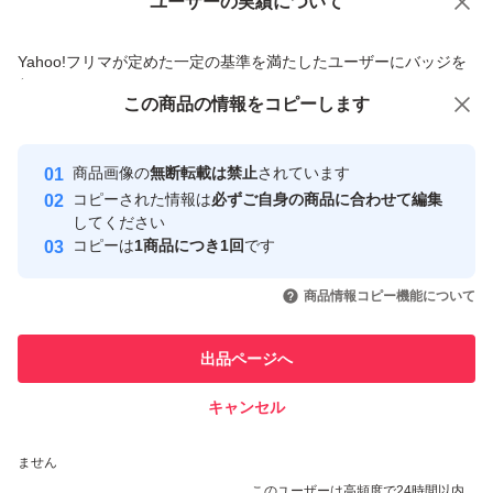
ユーザーの実績について
価格の相談
商品への質問
商品への質問からの値下げ交渉、不適切なカテゴリ変更依頼は禁止です
お取り寄せ可能な商品もございますので、お気軽にお声が
Yahoo!フリマが定めた一定の基準を満たしたユーザーにバッジを
付与しています
けください(* '' )☆
この商品をみている人にオススメ
この商品の情報をコピーします
安心取引出品者
Yahoo!フリマの基準をクリアした安
安心取引出品者
商品画像の
無断転載は禁止
されています
心・安全なユーザーです
コピーされた情報は
必ずご自身の商品に合わせて編集
取引実績
してください
コピーは
1商品につき1回
です
このユーザーはYahoo!フリマの取
取引実績◯+
いいね！
いいね！
7,790
円
3,590
円
4,580
円
引を完了させた実績があります
商品情報コピー機能について
このユーザーは他フリマサービス
他フリマ実績◯+
出品ページへ
での取引実績があります
キャンセル
スピード&安心発送
いいね！
いいね！
2,890
※このバッジは実績に基づく表示であり、発送を保証しているものではあり
円
15,000
円
3,590
円
ません
このユーザーは高頻度で24時間以内