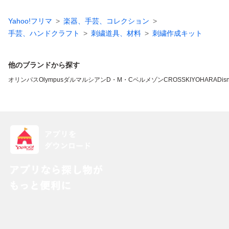
Yahoo!フリマ
楽器、手芸、コレクション
手芸、ハンドクラフト
刺繍道具、材料
刺繍作成キット
他のブランドから探す
オリンパス
Olympus
ダルマ
ルシアン
D・M・C
ベルメゾン
CROSS
KIYOHARA
Dis