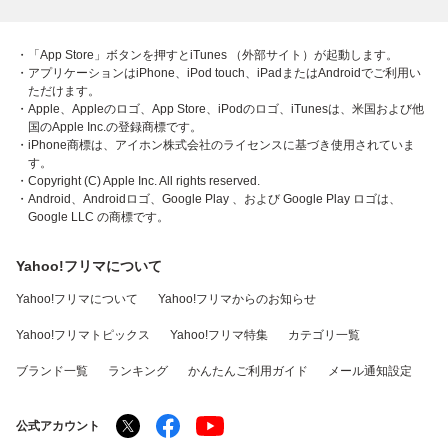
・「App Store」ボタンを押すとiTunes （外部サイト）が起動します。
・アプリケーションはiPhone、iPod touch、iPadまたはAndroidでご利用い
ただけます。
・Apple、Appleのロゴ、App Store、iPodのロゴ、iTunesは、米国および他
国のApple Inc.の登録商標です。
・iPhone商標は、アイホン株式会社のライセンスに基づき使用されていま
す。
・Copyright (C) Apple Inc. All rights reserved.
・Android、Androidロゴ、Google Play 、および Google Play ロゴは、
Google LLC の商標です。
Yahoo!フリマについて
Yahoo!フリマについて
Yahoo!フリマからのお知らせ
Yahoo!フリマトピックス
Yahoo!フリマ特集
カテゴリ一覧
ブランド一覧
ランキング
かんたんご利用ガイド
メール通知設定
公式アカウント