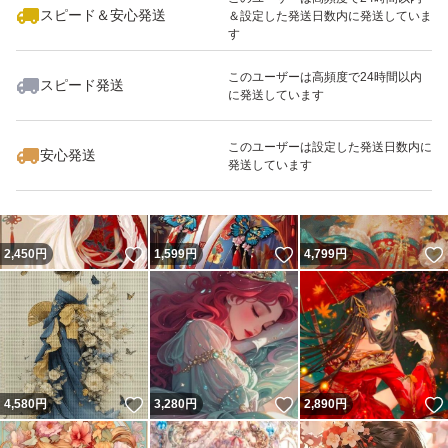
スピード＆安心発送
＆設定した発送日数内に発送していま
す
このユーザーは高頻度で24時間以内
スピード発送
に発送しています
いいね！
いいね！
3,080
円
3,980
円
2,799
円
このユーザーは設定した発送日数内に
安心発送
発送しています
いいね！
いいね！
2,450
円
1,599
円
4,799
円
いいね！
いいね！
4,580
円
3,280
円
2,890
円