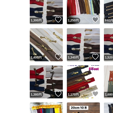
いいね！
いいね
1,300
円
1,250
円
840
いいね！
いいね
1,400
円
1,340
円
1,520
Yaho
安心取引
安心
いいね！
いいね
1,380
円
1,170
円
1,680
取引実績
取引