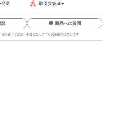
心発送
取引実績50+
相談
商品への質問
からの値下げ交渉、不適切なカテゴリ変更依頼は禁止です