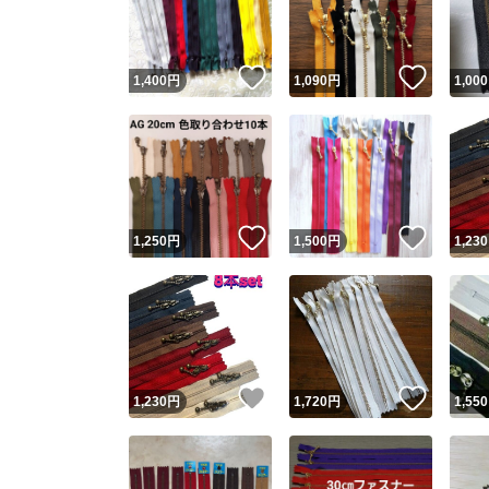
他フ
いいね！
いいね
1,400
円
1,090
円
1,000
スピード
※このバッ
スピ
いいね！
いいね
1,250
円
1,500
円
1,230
スピ
安心
いいね！
いいね
1,230
円
1,720
円
1,550