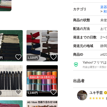
楽器
カテゴリ
和
商品の状態
未使
配送の方法
おて
発送までの日数
2〜
発送元の地域
静岡
商品ID
z42
！
いいね！
いいね！
円
1,320
円
Yahoo!フリ
代金は運営が一旦預か
出品者
！
いいね！
いいね！
ユキ手芸
円
1,140
円