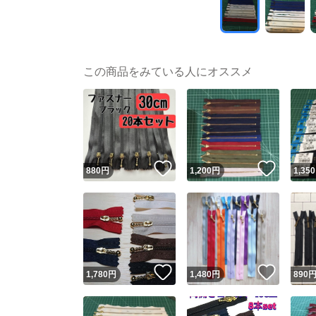
この商品をみている人にオススメ
いいね！
いいね
880
円
1,200
円
1,350
いいね！
いいね
1,780
円
1,480
円
890