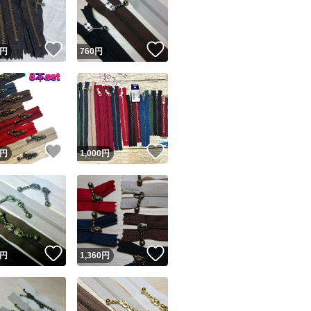
商品情報コピー機
リマ実績◯+
このユーザーは他フリマサービスでの取引実績があります
！
いいね！
いいね！
円
760
円
出品ページへ
&安心発送
キャンセル
ジは実績に基づく表示であり、発送を保証しているものではありません
このユーザーは高頻度で24時間以内＆設定した発送日数内に
ード＆安心発送
ます
！
いいね！
いいね！
円
1,000
円
ード発送
このユーザーは高頻度で24時間以内に発送しています
発送
このユーザーは設定した発送日数内に発送しています
！
いいね！
いいね！
円
1,360
円