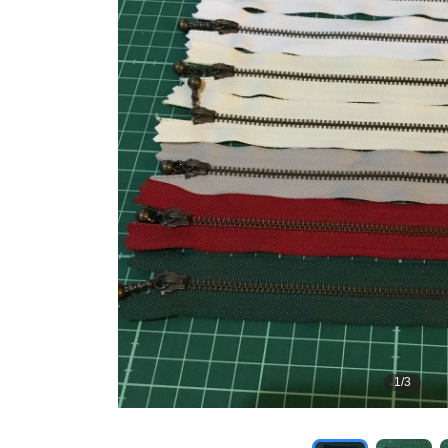
1
/
3