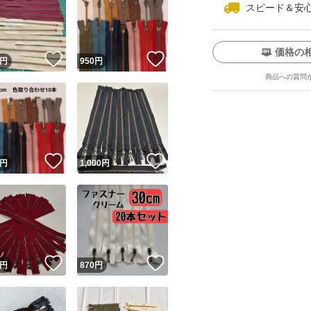
スピード＆安
価格の
！
いいね！
いいね！
円
950
円
商品への質問
！
いいね！
いいね！
円
1,000
円
！
いいね！
いいね！
円
870
円