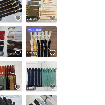
！
いいね！
いいね！
円
2,300
円
ユーザーの実績について
！
いいね！
いいね！
円
1,200
円
o!フリマが定めた一定の基準を満たしたユーザーにバッジを付与しています
出品者
この商品の情報をコピーします
取引出品者
Yahoo!フリマの基準をクリアした安心・安全なユーザーです
！
いいね！
いいね！
商品画像の
無断転載は禁止
されています
円
910
円
コピーされた情報は
必ずご自身の商品に合わせて編集
してください
コピーは
1商品につき1回
です
実績◯+
このユーザーはYahoo!フリマの取引を完了させた実績があり