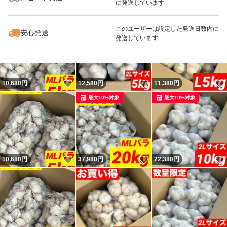
に発送しています
いいね！
いいね！
11,380
円
10,680
円
22,380
円
このユーザーは設定した発送日数内に
安心発送
発送しています
いいね！
いいね！
10,680
円
12,580
円
11,380
円
最大10%対象
最大10%対象
いいね！
いいね！
10,680
円
37,980
円
22,380
円