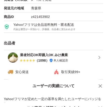
また、輸送中の気温などにより、発芽が早まることもあり
発送元の地域
青森県
ますのでご理解くださいませ！
商品ID
z421453902
発芽したものに関しては、食べる際に問題はありません！
Yahoo!フリマは全品送料無料・匿名配送
代金は運営が一旦預かり、評価後、出品者に支払われます
#みけ農園のにんにく一覧
#にんにく
出品者
#青森県産
業者対応OK即購入OK みけ農業
#福地ホワイト
（
1098
）
本人確認済
#黒にんにく
#黒ニンニク
安心発送
取引実績99+
#ニンニク
#夏バテ
ユーザーの実績について
価格の相談
商品への質問
#ラーメン
商品への質問からの値下げ交渉、不適切なカテゴリ変更依頼は禁止です
Yahoo!フリマが定めた一定の基準を満たしたユーザーにバッジを
#餃子
付与しています