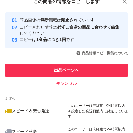
この商品をみている人にオススメ
この商品の情報をコピーします
#中華
安心取引出品者
#ガーリックオイル
最大10%対象
最大10%対象
Yahoo!フリマの基準をクリアした安
安心取引出品者
商品画像の
無断転載は禁止
されています
#風邪
心・安全なユーザーです
コピーされた情報は
必ずご自身の商品に合わせて編集
#お買得
取引実績
してください
コピーは
1商品につき1回
です
#お買い得
このユーザーはYahoo!フリマの取
取引実績◯+
いいね！
いいね！
10,680
円
12,580
円
12,580
円
#激安
引を完了させた実績があります
商品情報コピー機能について
このユーザーは他フリマサービス
他フリマ実績◯+
出品ページへ
での取引実績があります
キャンセル
スピード&安心発送
いいね！
いいね！
11,380
※このバッジは実績に基づく表示であり、発送を保証しているものではあり
円
10,680
円
7,980
円
ません
このユーザーは高頻度で24時間以内
スピード＆安心発送
＆設定した発送日数内に発送していま
す
このユーザーは高頻度で24時間以内
スピード発送