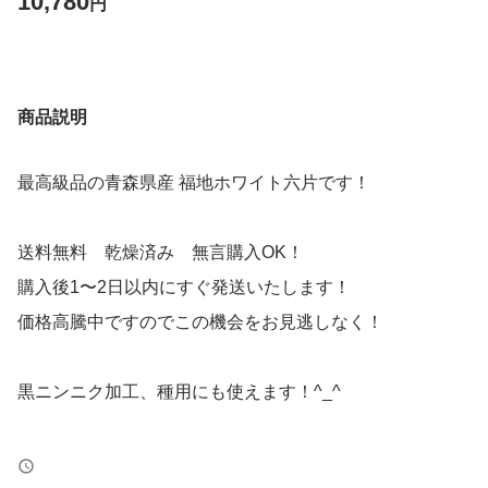
10,780
円
商品説明
最高級品の青森県産 福地ホワイト六片です！
送料無料 乾燥済み 無言購入OK！
購入後1〜2日以内にすぐ発送いたします！
価格高騰中ですのでこの機会をお見逃しなく！
黒ニンニク加工、種用にも使えます！^_^
品 種：福地ホワイト六片種