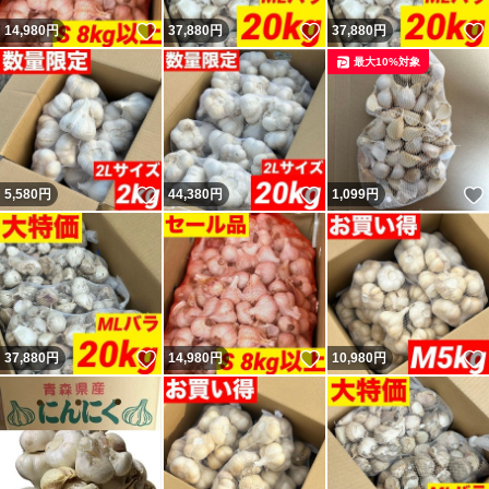
いいね！
いいね！
14,980
円
37,880
円
37,880
円
最大10%対象
いいね！
いいね！
5,580
円
44,380
円
1,099
円
いいね！
いいね！
37,880
円
14,980
円
10,980
円