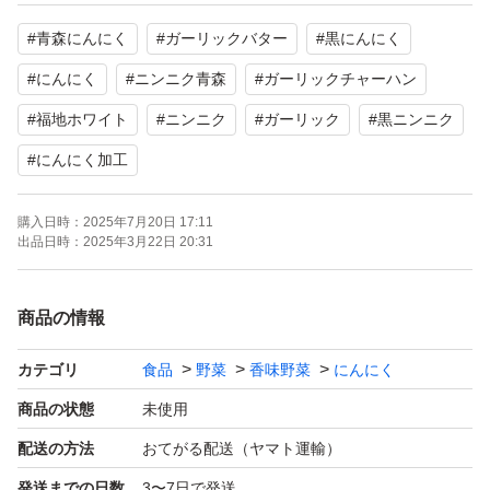
容 量：5kg
#
青森にんにく
#
ガーリックバター
#
黒にんにく
状 態：Lサイズ
発送方法：常温発送
#
にんにく
#
ニンニク青森
#
ガーリックチャーハン
#
福地ホワイト
#
ニンニク
#
ガーリック
#
黒ニンニク
変色や変形があっても、味に変わりはありません！
#
にんにく加工
○神経質な方はご遠慮ください
購入日時：
2025年7月20日 17:11
出品日時：
2025年3月22日 20:31
○皮向けや傷があるものも多少含まれる可能性がありま
す。
商品の情報
○ 着色、割れ、皮剥けが入りますのでご了承頂きご購入お
願いいたします
カテゴリ
食品
野菜
香味野菜
にんにく
商品の状態
未使用
生ものの為、輸送中の環境によってはキズや傷みが出る恐
配送の方法
おてがる配送（ヤマト運輸）
れもあります！
発送までの日数
3〜7日で発送