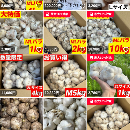
いいね！
いいね！
8,680
円
300,000
円
3,200
円
最大10%対象
最大10%対象
いいね！
いいね！
2,380
円
4,880
円
18,980
円
最大10%対象
いいね！
いいね！
11,080
円
10,880
円
2,780
円
最大10%対象