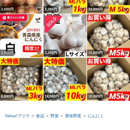
いいね！
いいね！
2,000
円
2,380
円
10,980
円
最大10%対象
いいね！
1,500
円
3,200
円
10,880
円
いいね！
いいね！
6,880
円
18,980
円
10,880
円
Yahoo!フリマ
食品
野菜
香味野菜
にんにく