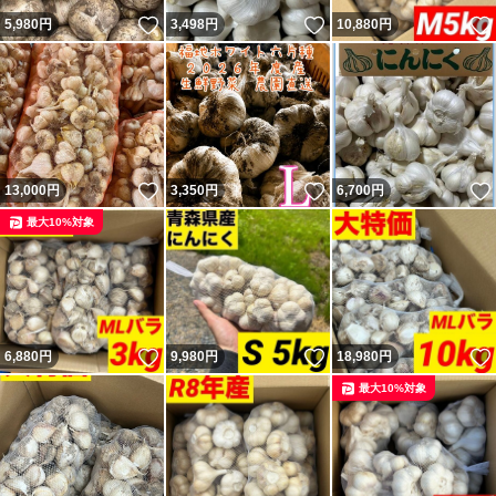
いいね！
いいね！
5,980
円
3,498
円
10,880
円
いいね！
いいね！
13,000
円
3,350
円
6,700
円
最大10%対象
いいね！
いいね！
6,880
円
9,980
円
18,980
円
最大10%対象