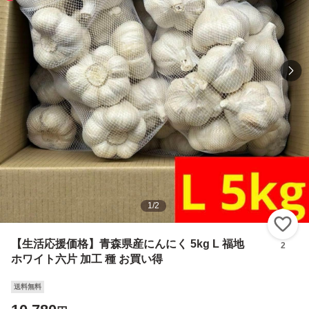
1
/
2
い
【生活応援価格】青森県産にんにく 5kg L 福地
2
ホワイト六片 加工 種 お買い得
送料無料