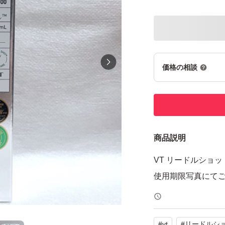
価格の相談
商品説明
VT リードルショット
使用期限写真にて
#
vt
#
リードルショ