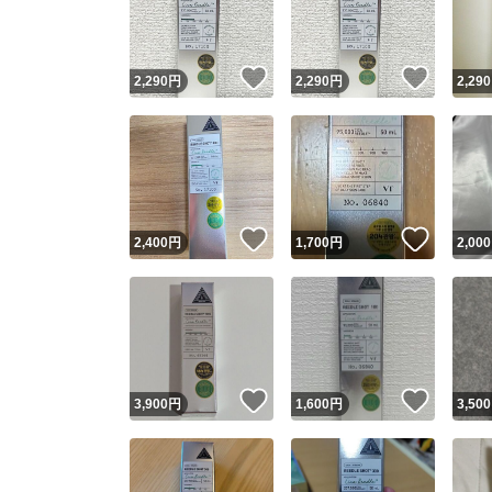
他フ
いいね！
いいね
2,290
円
2,290
円
2,290
スピード
※このバッ
スピ
いいね！
いいね
2,400
円
1,700
円
2,000
スピ
安心
いいね！
いいね
3,900
円
1,600
円
3,500