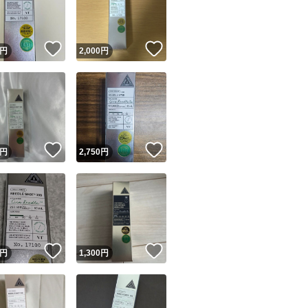
商品情報コピー機
リマ実績◯+
このユーザーは他フリマサービスでの取引実績があります
！
いいね！
いいね！
円
2,000
円
出品ページへ
&安心発送
キャンセル
ジは実績に基づく表示であり、発送を保証しているものではありません
このユーザーは高頻度で24時間以内＆設定した発送日数内に
ード＆安心発送
ます
！
いいね！
いいね！
円
2,750
円
ード発送
このユーザーは高頻度で24時間以内に発送しています
発送
このユーザーは設定した発送日数内に発送しています
！
いいね！
いいね！
円
1,300
円