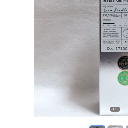
1
/
3