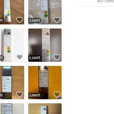
商品への質問
！
いいね！
いいね！
円
2,199
円
ユーザーの実績について
！
いいね！
いいね！
円
2,100
円
o!フリマが定めた一定の基準を満たしたユーザーにバッジを付与しています
出品者
この商品の情報をコピーします
取引出品者
Yahoo!フリマの基準をクリアした安心・安全なユーザーです
！
いいね！
いいね！
商品画像の
無断転載は禁止
されています
円
2,000
円
コピーされた情報は
必ずご自身の商品に合わせて編集
してください
コピーは
1商品につき1回
です
実績◯+
このユーザーはYahoo!フリマの取引を完了させた実績があり