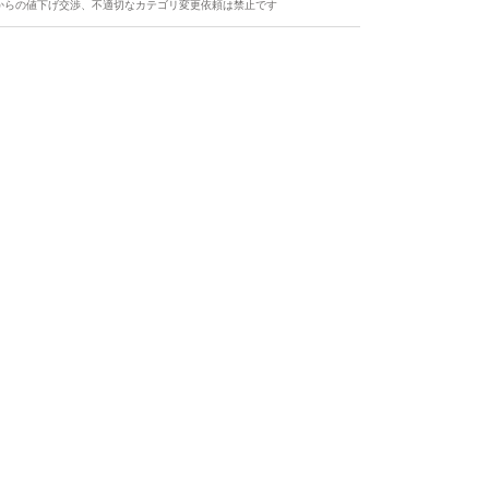
からの値下げ交渉、不適切なカテゴリ変更依頼は禁止です
ます