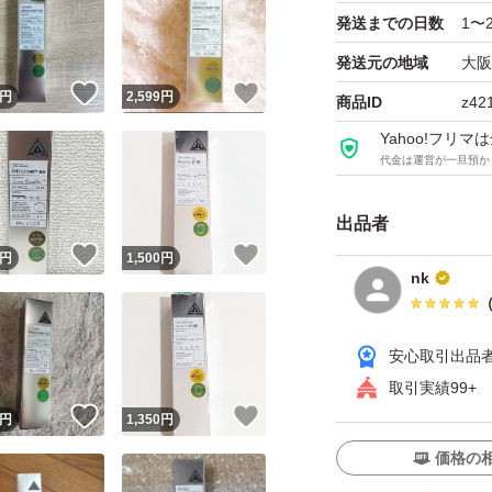
発送までの日数
1〜
発送元の地域
大阪
！
いいね！
いいね！
円
2,599
円
商品ID
z42
Yahoo!フリ
代金は運営が一旦預か
出品者
！
いいね！
いいね！
円
1,500
円
nk
安心取引出品
取引実績99+
！
いいね！
いいね！
円
1,350
円
価格の