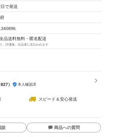
2日で発送
府
1340896
マは全品送料無料・匿名配送
り、評価後、出品者に支払われます
（
827
）
本人確認済
者
スピード＆安心発送
相談
商品への質問