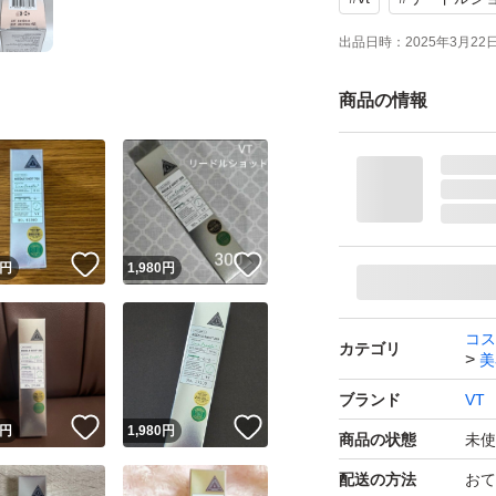
出品日時：
2025年3月22日 
商品の情報
！
いいね！
いいね！
円
1,980
円
コス
カテゴリ
美
ブランド
VT
！
いいね！
いいね！
円
1,980
円
商品の状態
未使
配送の方法
おて