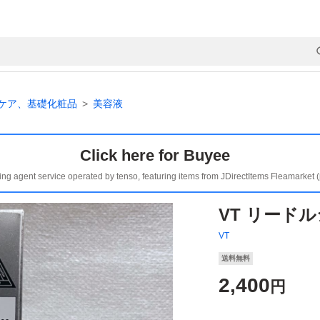
ケア、基礎化粧品
美容液
Click here for Buyee
ing agent service operated by tenso, featuring items from JDirectItems Fleamarket 
VT リードル
VT
送料無料
2,400
円