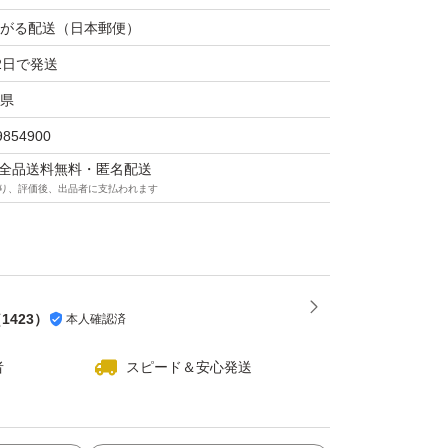
がる配送（日本郵便）
2日で発送
県
9854900
マは全品送料無料・匿名配送
り、評価後、出品者に支払われます
（
1423
）
本人確認済
者
スピード＆安心発送