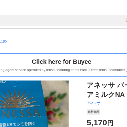
止め
Click here for Buyee
ing agent service operated by tenso, featuring items from JDirectItems Fleamarket 
アネッサ パ
アミルクNA 6
アネッサ
送料無料
5,170
円