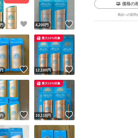
価格の
商品への質問
！
いいね！
いいね！
円
4,200
円
最大10%対象
ユーザーの実績について
！
いいね！
いいね！
円
12,100
円
o!フリマが定めた一定の基準を満たしたユーザーにバッジを付与しています
最大10%対象
出品者
この商品の情報をコピーします
取引出品者
Yahoo!フリマの基準をクリアした安心・安全なユーザーです
！
いいね！
いいね！
商品画像の
無断転載は禁止
されています
円
10,110
円
コピーされた情報は
必ずご自身の商品に合わせて編集
してください
コピーは
1商品につき1回
です
実績◯+
このユーザーはYahoo!フリマの取引を完了させた実績があり