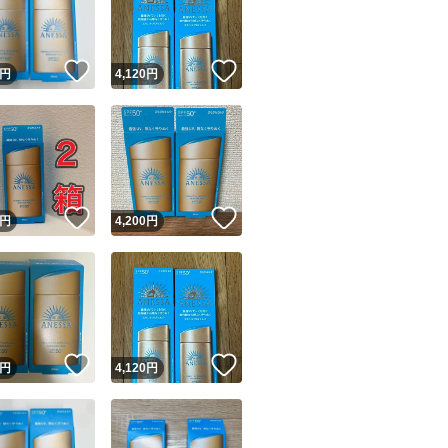
商品情報コピー機
リマ実績◯+
このユーザーは他フリマサービスでの取引実績があります
！
いいね！
いいね！
円
4,120
円
出品ページへ
&安心発送
キャンセル
ジは実績に基づく表示であり、発送を保証しているものではありません
このユーザーは高頻度で24時間以内＆設定した発送日数内に
ード＆安心発送
ます
！
いいね！
いいね！
円
4,200
円
ード発送
このユーザーは高頻度で24時間以内に発送しています
発送
このユーザーは設定した発送日数内に発送しています
！
いいね！
いいね！
円
4,120
円