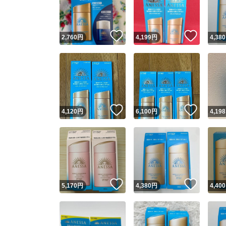
他フ
いいね！
いいね
2,760
円
4,199
円
4,380
スピード
※このバッ
スピ
いいね！
いいね
4,120
円
6,100
円
4,198
スピ
安心
いいね！
いいね
5,170
円
4,380
円
4,400