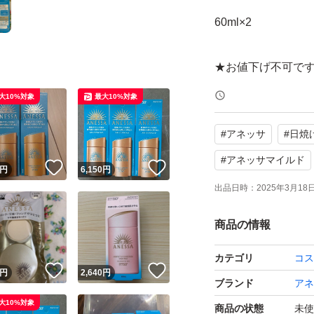
60ml×2
大10%対象
最大10%対象
#
アネッサ
#
日焼
#
アネッサマイルド
！
いいね！
いいね！
円
6,150
円
出品日時：
2025年3月18日 
商品の情報
カテゴリ
コス
！
いいね！
いいね！
円
2,640
円
ブランド
アネ
大10%対象
商品の状態
未使