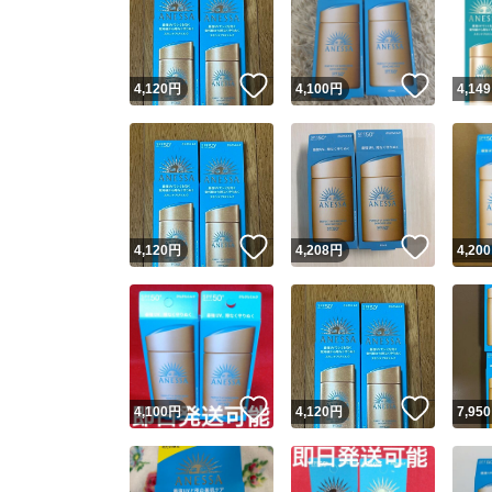
いいね！
いいね
4,120
円
4,100
円
4,149
いいね！
いいね
4,120
円
4,208
円
4,200
Yaho
安心取引
安心
いいね！
いいね
4,100
円
4,120
円
7,950
取引実績
取引