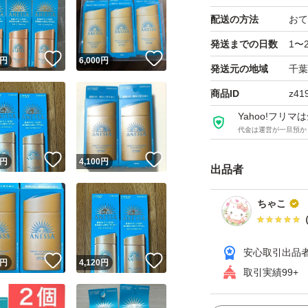
配送の方法
おて
発送までの日数
1〜
！
いいね！
いいね！
円
6,000
円
発送元の地域
千葉
商品ID
z41
Yahoo!フリ
代金は運営が一旦預か
！
いいね！
いいね！
円
4,100
円
出品者
ちゃこ
安心取引出品
！
いいね！
いいね！
円
4,120
円
取引実績99+