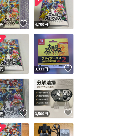
！
いいね！
円
4,700
円
ユーザーの実績について
！
いいね！
円
3,333
円
o!フリマが定めた一定の基準を満たしたユーザーにバッジを付与しています
出品者
この商品の情報をコピーします
取引出品者
Yahoo!フリマの基準をクリアした安心・安全なユーザーです
！
いいね！
いいね！
商品画像の
無断転載は禁止
されています
円
3,500
円
コピーされた情報は
必ずご自身の商品に合わせて編集
してください
コピーは
1商品につき1回
です
実績◯+
このユーザーはYahoo!フリマの取引を完了させた実績があり