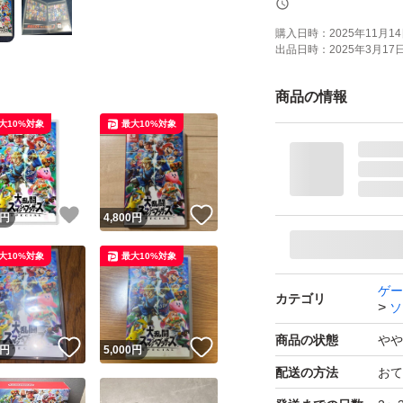
パッケージ種類：
購入日時：
2025年11月14日
出品日時：
2025年3月17日 
オンライン：オン
プレイモード：TV
商品の情報
応
大10%対象
最大10%対象
amiibo対応：amii
携帯モードプレイ人
！
いいね！
いいね！
円
4,800
円
R7-0317
大10%対象
最大10%対象
ゲー
カテゴリ
ソ
商品の状態
やや
！
いいね！
いいね！
円
5,000
円
配送の方法
おて