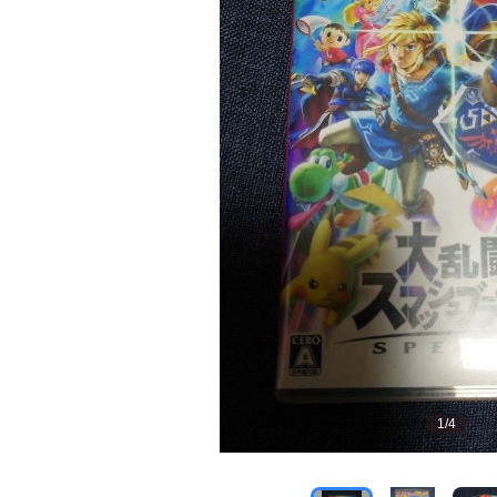
1
/
4