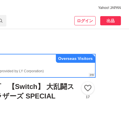
Yahoo! JAPAN
ログイン
出品
Overseas Visitors
(provided by LY Corporation)
【Switch】 大乱闘ス
いいね！
ーズ SPECIAL
17