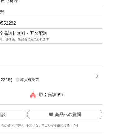
3日で発送
県
9552282
マは全品送料無料・匿名配送
り、評価後、出品者に支払われます
（
2219
）
本人確認前
取引実績99+
相談
商品への質問
からの値下げ交渉、不適切なカテゴリ変更依頼は禁止です