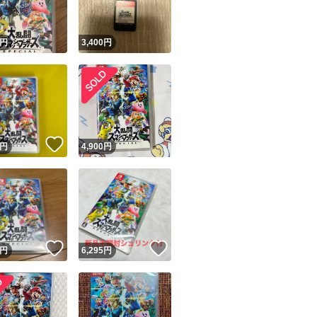
円
3,400
円
いいね！
円
4,900
円
いいね！
いいね！
円
6,295
円