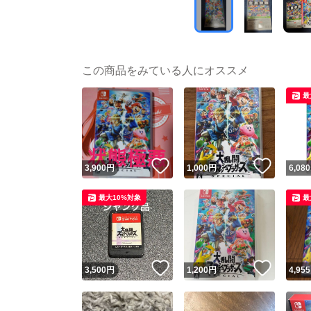
この商品をみている人にオススメ
最
いいね！
いいね
3,900
円
1,000
円
6,080
最大10%対象
最
いいね！
いいね
3,500
円
1,200
円
4,955