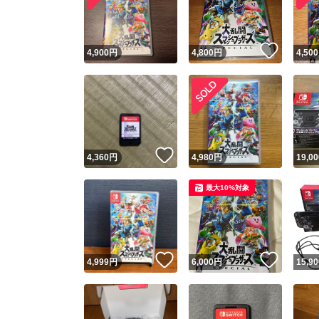
他フ
いいね
4,900
円
4,800
円
4,500
スピード
※このバッ
スピ
いいね！
4,360
円
4,980
円
19,00
スピ
最大10%対象
安心
いいね！
いいね
4,999
円
6,000
円
15,90