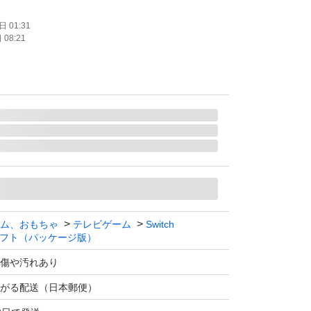
通常版
 01:31
08:21
ライン対応
モード対応 テーブルモード対応 携帯モード対
bo対応
数：1 人
ム、おもちゃ
テレビゲーム
Switch
フト（パッケージ版）
傷や汚れあり
がる配送（日本郵便）