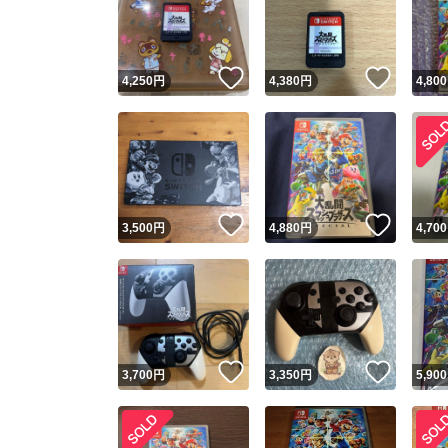
いいね！
いいね
4,250
円
4,380
円
4,800
いいね！
いいね
3,500
円
4,880
円
4,700
Yaho
安心取引
安心
いいね！
いいね
3,700
円
3,350
円
5,900
取引実績
取引