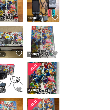
商品情報コピー機
リマ実績◯+
このユーザーは他フリマサービスでの取引実績があります
！
いいね！
円
18,900
円
出品ページへ
&安心発送
キャンセル
ジは実績に基づく表示であり、発送を保証しているものではありません
このユーザーは高頻度で24時間以内＆設定した発送日数内に
ード＆安心発送
ます
いいね！
いいね！
0
円
7,000
円
ード発送
このユーザーは高頻度で24時間以内に発送しています
発送
このユーザーは設定した発送日数内に発送しています
！
いいね！
0
円
4,780
円