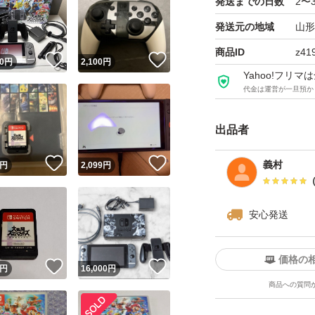
発送までの日数
2〜
発送元の地域
山形
商品ID
z41
！
いいね！
いいね！
0
円
2,100
円
Yahoo!フリ
代金は運営が一旦預か
出品者
！
いいね！
いいね！
義村
円
2,099
円
安心発送
価格の
！
いいね！
いいね！
円
16,000
円
商品への質問