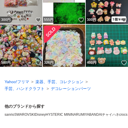
いいね！
いいね！
300
円
555
円
300
円
いいね！
580
円
326
円
400
円
Yahoo!フリマ
楽器、手芸、コレクション
手芸、ハンドクラフト
デコレーションパーツ
他のブランドから探す
sanrio
SWAROVSKI
Disney
HYSTERIC MINI
NARUMIYA
BANDAI
チャイハネ
crocs