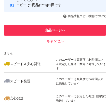
コピーは
1商品につき1回
です
このユーザーはYahoo!フリマの取
取引実績◯+
いいね！
いいね！
700
円
1,290
円
598
円
引を完了させた実績があります
商品情報コピー機能について
このユーザーは他フリマサービス
他フリマ実績◯+
出品ページへ
での取引実績があります
キャンセル
スピード&安心発送
いいね！
いいね！
500
※このバッジは実績に基づく表示であり、発送を保証しているものではあり
円
1,080
円
1,500
円
ません
このユーザーは高頻度で24時間以内
スピード＆安心発送
＆設定した発送日数内に発送していま
す
このユーザーは高頻度で24時間以内
スピード発送
に発送しています
いいね！
いいね！
1,850
円
1,500
円
500
円
このユーザーは設定した発送日数内に
安心発送
発送しています