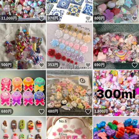
いいね！
いいね！
11,000
円
978
円
800
円
いいね！
いいね！
500
円
353
円
690
円
いいね！
いいね！
680
円
480
円
1,800
円