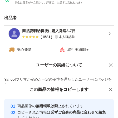
代金は運営が一旦預かり、評価後、出品者に支払われます
得して購入してください
出品者
商品をOPP袋に入れ防水対策を行い封筒にいれます。
商品説明納得後に購入発送3-7日
（
1581
）
本人確認前
デコパーツ
安心発送
取引実績99+
プラパーツ
デコ
ユーザーの実績について
価格の相談
商品への質問
ハンドメイド
手作り
商品への質問からの値下げ交渉、不適切なカテゴリ変更依頼は禁止です
Yahoo!フリマが定めた一定の基準を満たしたユーザーにバッジを
パーツ
付与しています
この商品をみている人にオススメ
この商品の情報をコピーします
安心取引出品者
ネイルパーツ
ミニ
Yahoo!フリマの基準をクリアした安
安心取引出品者
商品画像の
無断転載は禁止
されています
心・安全なユーザーです
コピーされた情報は
必ずご自身の商品に合わせて編集
取引実績
してください