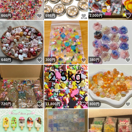
いいね！
いいね！
666
円
698
円
2,000
円
いいね！
いいね！
640
円
300
円
380
円
いいね！
いいね！
720
円
11,800
円
800
円