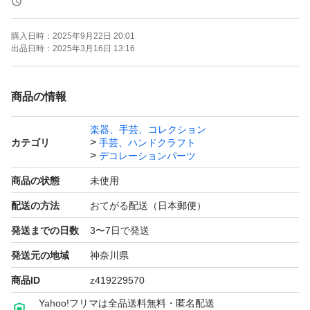
いやすいです。(*^^*)
購入日時：
2025年9月22日 20:01
出品日時：
2025年3月16日 13:16
重さで
25グラムになります
商品の情報
たっぷり入っています。。(*^^*)
楽器、手芸、コレクション
カテゴリ
手芸、ハンドクラフト
220個入ってます
デコレーションパーツ
数が多いので1個1個数えておりません
商品の状態
未使用
配送の方法
おてがる配送（日本郵便）
割れ、子傷、薄汚れ バリ等が付いて物も混じってますが
発送までの日数
3〜7日で発送
そのぶん安く安く出品しました
発送元の地域
神奈川県
商品ID
z419229570
細かな商材で1品1品の検査は不可能です
Yahoo!フリマは全品送料無料・匿名配送
購入後に上記の理由によるクレームは対応出来ません 納