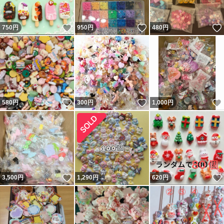
いいね！
いいね！
750
円
950
円
480
円
いいね！
いいね！
580
円
300
円
1,000
円
いいね！
3,500
円
1,290
円
620
円