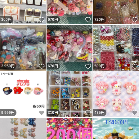
いいね！
いいね！
300
円
670
円
720
円
いいね！
いいね！
2,950
円
670
円
500
円
いいね！
いいね！
9,999
円
310
円
475
円