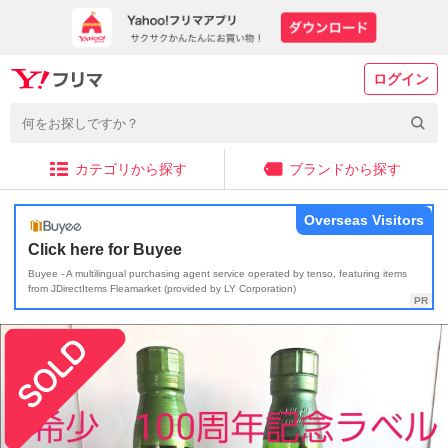
ログイン
カテゴリから探す
ブランドから探す
Overseas Visitors
Click here for Buyee
Buyee - A multilingual purchasing agent service operated by tenso, featuring items
from JDirectItems Fleamarket (provided by LY Corporation)