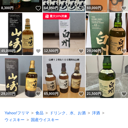
いいね！
いいね！
8,300
円
64,950
円
60,000
円
最大10%対象
いいね！
いいね！
45,000
円
12,500
円
29,090
円
いいね！
いいね！
29,000
円
65,900
円
21,500
円
Yahoo!フリマ
食品
ドリンク、水、お酒
洋酒
ウィスキー
国産ウイスキー