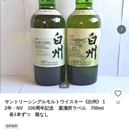
1
/
8
い
サントリーシングルモルトウイスキー《白州》 1
12
2年・NV 100周年記念 蒸溜所ラベル 700ml
各1本ずつ 箱なし
送料無料