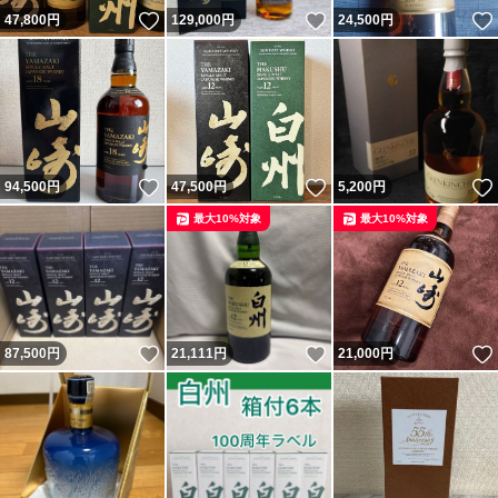
いいね！
いいね！
47,800
円
129,000
円
24,500
円
いいね！
いいね！
94,500
円
47,500
円
5,200
円
最大10%対象
最大10%対象
いいね！
いいね！
87,500
円
21,111
円
21,000
円