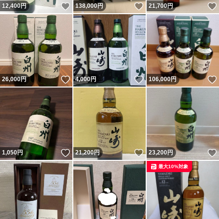
いいね！
いいね！
12,400
円
138,000
円
21,700
円
いいね！
いいね！
26,000
円
4,000
円
106,000
円
いいね！
いいね！
1,050
円
21,200
円
23,200
円
最大10%対象