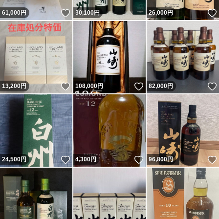
いいね！
61,000
円
30,100
円
26,000
円
いいね！
いいね！
13,200
円
108,000
円
82,000
円
いいね！
いいね！
24,500
円
4,300
円
96,800
円