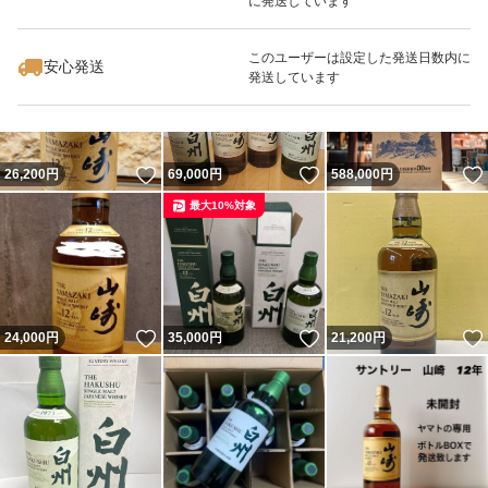
に発送しています
いいね！
いいね！
22,800
円
146,000
円
29,500
円
このユーザーは設定した発送日数内に
安心発送
発送しています
いいね！
いいね！
26,200
円
69,000
円
588,000
円
最大10%対象
いいね！
いいね！
24,000
円
35,000
円
21,200
円