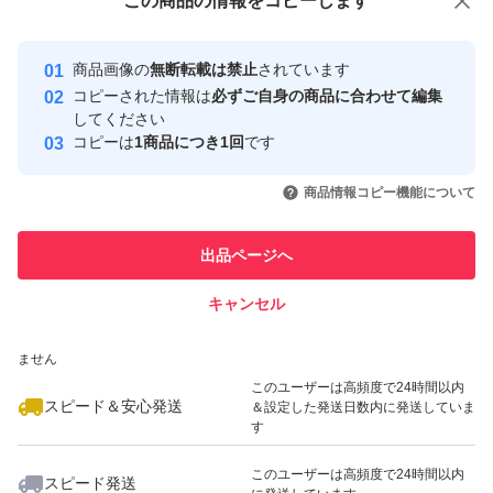
この商品をみている人にオススメ
この商品の情報をコピーします
安心取引出品者
最大10%対象
Yahoo!フリマの基準をクリアした安
安心取引出品者
商品画像の
無断転載は禁止
されています
心・安全なユーザーです
コピーされた情報は
必ずご自身の商品に合わせて編集
取引実績
してください
コピーは
1商品につき1回
です
このユーザーはYahoo!フリマの取
取引実績◯+
いいね！
いいね！
150,000
円
23,900
円
12,000
円
引を完了させた実績があります
商品情報コピー機能について
最大10%対象
このユーザーは他フリマサービス
他フリマ実績◯+
出品ページへ
での取引実績があります
キャンセル
スピード&安心発送
いいね！
いいね！
179,000
※このバッジは実績に基づく表示であり、発送を保証しているものではあり
円
138,000
円
22,400
円
ません
このユーザーは高頻度で24時間以内
スピード＆安心発送
＆設定した発送日数内に発送していま
す
このユーザーは高頻度で24時間以内
スピード発送