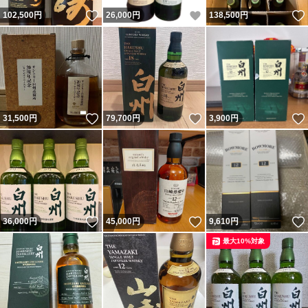
いいね！
いいね！
102,500
円
26,000
円
138,500
円
いいね！
いいね！
31,500
円
79,700
円
3,900
円
いいね！
いいね！
36,000
円
45,000
円
9,610
円
最大10%対象