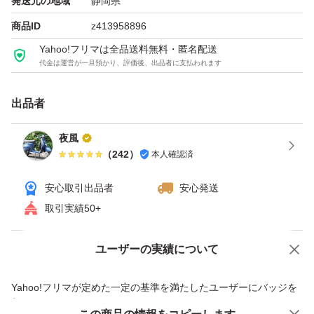
発送元の地域
静岡県
商品ID
z413958896
Yahoo!フリマは全品送料無料・匿名配送
代金は運営が一旦預かり、評価後、出品者に支払われます
出品者
夜風
（
242
）
本人確認済
安心取引出品者
安心発送
取引実績50+
ユーザーの実績について
価格の相談
商品への質問
商品への質問からの値下げ交渉、不適切なカテゴリ変更依頼は禁止です
Yahoo!フリマが定めた一定の基準を満たしたユーザーにバッジを
付与しています