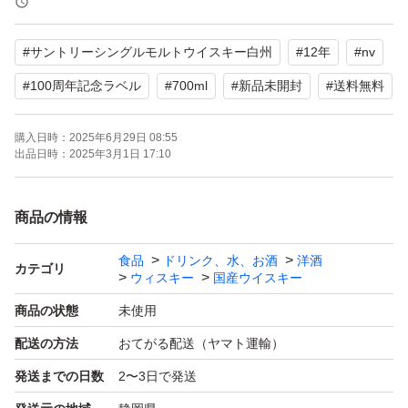
すり替え防止のため、発送後のキャンセル・返品等はお受
#
サントリーシングルモルトウイスキー白州
#
12年
#
nv
け出来ませんので、ご了承下さい。
#
100周年記念ラベル
#
700ml
#
新品未開封
#
送料無料
バラ売り・お値下げは不可とさせて頂きます！
購入日時：
2025年6月29日 08:55
出品日時：
2025年3月1日 17:10
商品の情報
食品
ドリンク、水、お酒
洋酒
カテゴリ
ウィスキー
国産ウイスキー
商品の状態
未使用
配送の方法
おてがる配送（ヤマト運輸）
発送までの日数
2〜3日で発送