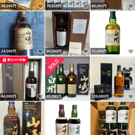
いいね！
いいね！
48,000
円
75,918
円
90,000
円
いいね！
いいね！
24,500
円
90,500
円
22,000
円
最大10%対象
いいね！
64,000
円
45,380
円
139,000
円