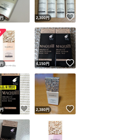
！
いいね！
円
2,300
円
いいね！
円
4,150
円
！
いいね！
いいね！
円
2,380
円