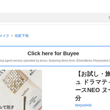
メイク
化粧下地
Click here for Buyee
ing agent service operated by tenso, featuring items from JDirectItems Fleamarket 
【お試し・
ュ ドラマ
ースNEO 
分
MAQuillAGE