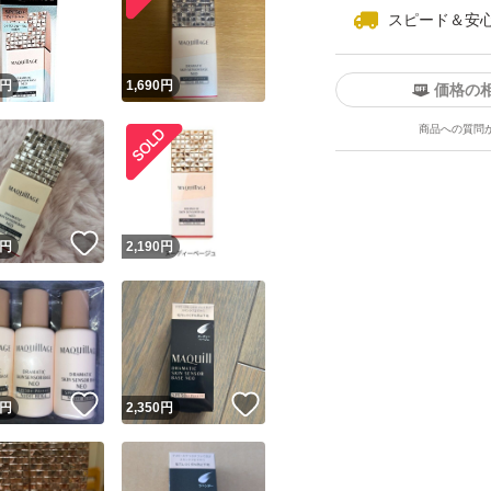
※その他、写真や
スピード＆安
しています。マル
！
円
1,690
円
価格の
最後までご覧頂きあり
商品への質問
ユーザーの実績について
！
いいね！
円
2,190
円
o!フリマが定めた一定の基準を満たしたユーザーにバッジを付与しています
出品者
この商品の情報をコピーします
取引出品者
Yahoo!フリマの基準をクリアした安心・安全なユーザーです
！
いいね！
いいね！
商品画像の
無断転載は禁止
されています
円
2,350
円
コピーされた情報は
必ずご自身の商品に合わせて編集
してください
コピーは
1商品につき1回
です
実績◯+
このユーザーはYahoo!フリマの取引を完了させた実績があり