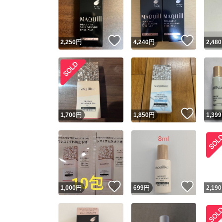
いいね！
いいね
2,250
円
4,240
円
2,480
いいね
1,700
円
1,850
円
1,399
いいね！
いいね
1,000
円
699
円
2,190