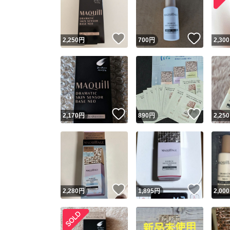
いいね！
いいね
2,250
円
700
円
2,300
いいね！
いいね
2,170
円
890
円
2,250
Yaho
安心取引
安心
いいね！
いいね
2,280
円
1,895
円
2,000
取引実績
取引