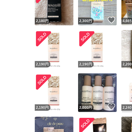
他フ
いいね
2,180
円
2,300
円
4,665
スピード
※このバッ
スピ
2,190
円
2,190
円
2,200
スピ
安心
いいね
2,190
円
2,000
円
2,240