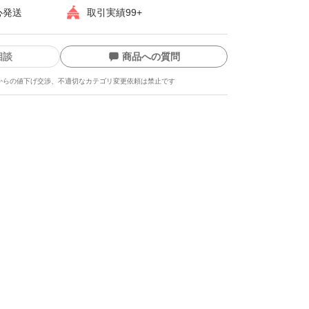
価格表記だけではわからないお得な商品を出品
心発送
取引実績99+
秘の特典は各商品の詳細をご覧下さい。
相談
商品への質問
がとうございましたm(_ _)m
からの値下げ交渉、不適切なカテゴリ変更依頼は禁止です
ます