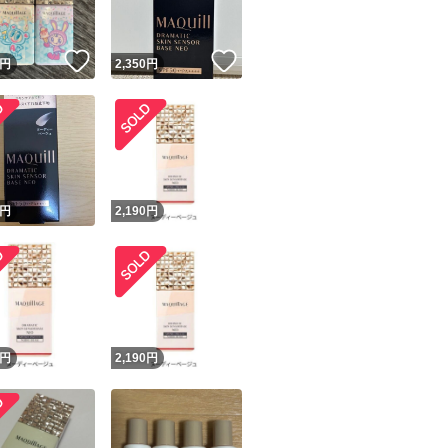
いいね！
いいね！
円
2,350
円
！
円
2,190
円
円
2,190
円