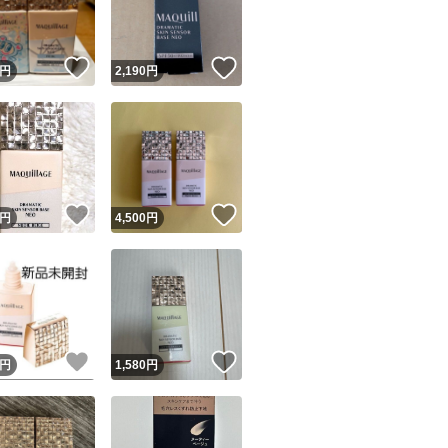
商品情報コピー機
リマ実績◯+
このユーザーは他フリマサービスでの取引実績があります
！
いいね！
いいね！
円
2,190
円
出品ページへ
&安心発送
キャンセル
ジは実績に基づく表示であり、発送を保証しているものではありません
このユーザーは高頻度で24時間以内＆設定した発送日数内に
ード＆安心発送
ます
いいね！
いいね！
円
4,500
円
ード発送
このユーザーは高頻度で24時間以内に発送しています
発送
このユーザーは設定した発送日数内に発送しています
！
いいね！
いいね！
円
1,580
円