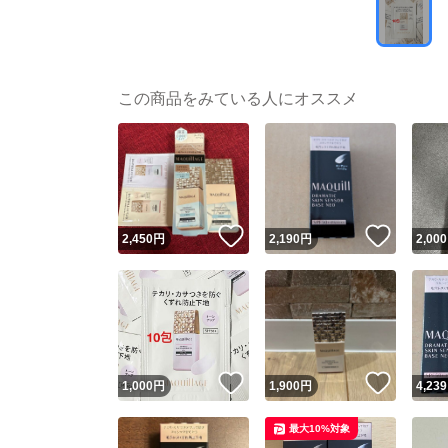
この商品をみている人にオススメ
いいね！
いいね
2,450
円
2,190
円
2,000
いいね！
いいね
1,000
円
1,900
円
4,239
最大10%対象