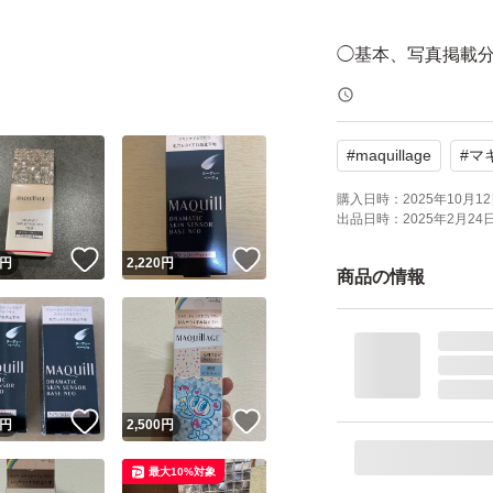
◯基本、写真掲載
【ご購入前に必ず
#
maquillage
#
マ
最近、商品のすり
申し訳ありません
購入日時：
2025年10月12日
出品日時：
2025年2月24日 
れた上でご購入手
！
いいね！
いいね！
円
2,220
円
商品の情報
◯アルコール消毒
方はご購入をお控
をあてて見える傷
経質な方は落札を
！
いいね！
いいね！
円
2,500
円
最大10%対象
◯商品到着後、必