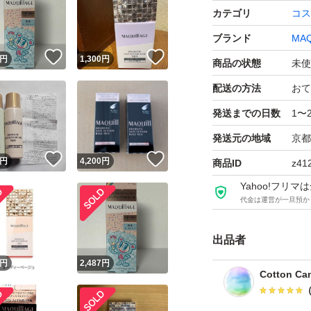
カテゴリ
コス
◯送料の関係上、
ブランド
MAQ
！
いいね！
いいね！
円
1,300
円
商品の状態
未使
●すり替え防止の
配送の方法
おて
卒ご了承下さい。
発送までの日数
1〜
発送元の地域
京都
◯上記内容をご了
！
いいね！
いいね！
円
4,200
円
商品ID
z41
Yahoo!フリ
不当評価やトラブ
代金は運営が一旦預か
ご協力のほど宜しくお
出品者
※他のフリマにも
！
円
2,487
円
Cotton Ca
する場合がありま