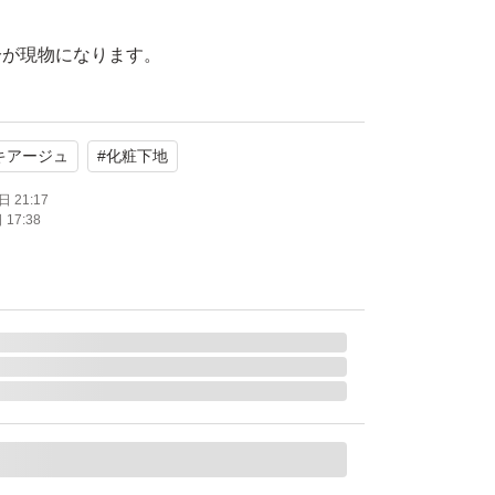
分が現物になります。
お読み下さい】
キアージュ
#
化粧下地
替え返品・返金が多発しているようです。誠に
がご購入される方は以下の内容をすべて同意さ
 21:17
17:38
続きへお進み下さい。
後に商品を梱包していますが、雑菌が気になる
え下さい。また未使用ですが個人保管の為、光
があると思います。完璧品を求める方、また神
ご遠慮下さい。
ず受け取りボタンを押してください。