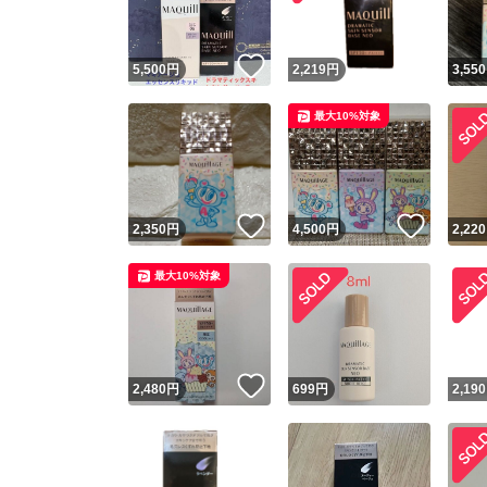
いいね！
5,500
円
2,219
円
3,550
最大10%対象
いいね！
いいね
2,350
円
4,500
円
2,220
最大10%対象
いいね！
2,480
円
699
円
2,190