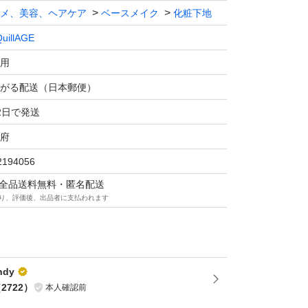
メ、美容、ヘアケア
ベースメイク
化粧下地
箱無し、簡易包装での発送となります。
uillAGE
用
為、全ての返品・返金はお受けできません。何
がる配送（日本郵便）
2日で発送
府
承頂ける方のみご購入下さい。
2194056
マは全品送料無料・匿名配送
ル防止の為、ご面倒なお願いではありますが、
り、評価後、出品者に支払われます
願いしますm(_ _)m
出品している場合もあるので、途中で出品停止
ndy
す。予めご了承下さい。
（
2722
）
本人確認前