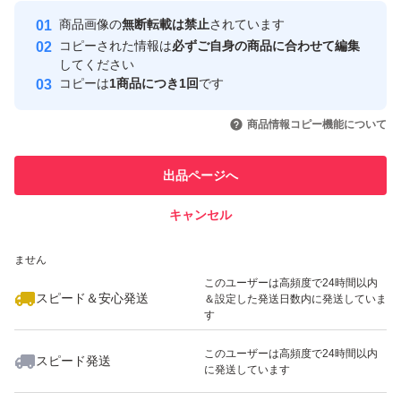
最大10%対象
Yahoo!フリマの基準をクリアした安
安心取引出品者
商品画像の
無断転載は禁止
されています
心・安全なユーザーです
コピーされた情報は
必ずご自身の商品に合わせて編集
取引実績
してください
コピーは
1商品につき1回
です
このユーザーはYahoo!フリマの取
取引実績◯+
いいね！
いいね！
5,599
円
4,400
円
4,555
円
引を完了させた実績があります
商品情報コピー機能について
このユーザーは他フリマサービス
他フリマ実績◯+
出品ページへ
での取引実績があります
キャンセル
スピード&安心発送
いいね！
いいね！
3,280
※このバッジは実績に基づく表示であり、発送を保証しているものではあり
円
5,500
円
3,180
円
ません
最大10%対象
最大10%対象
このユーザーは高頻度で24時間以内
スピード＆安心発送
＆設定した発送日数内に発送していま
す
このユーザーは高頻度で24時間以内
スピード発送
に発送しています
いいね！
いいね！
5,600
円
3,399
円
1,700
円