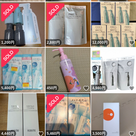
1,200
円
2,880
円
12,000
円
いいね！
5,400
円
450
円
4,980
円
いいね！
4,440
円
5,460
円
3,500
円