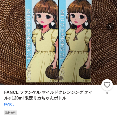
1
/
2
い
FANCL ファンケル マイルドクレンジング オイ
5
ルe 120ml 限定リカちゃんボトル
FANCL
送料無料