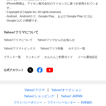
・iPhone商標は、アイホン株式会社のライセンスに基づき使用されていま
す。
・Copyright (C) Apple Inc. All rights reserved.
・Android、Androidロゴ、Google Play 、および Google Play ロゴは、
Google LLC の商標です。
Yahoo!フリマについて
Yahoo!フリマについて
Yahoo!フリマからのお知らせ
Yahoo!フリマトピックス
Yahoo!フリマ特集
カテゴリ一覧
ブランド一覧
ランキング
かんたんご利用ガイド
メール通知設定
公式アカウント
Yahoo!フリマ
Yahoo!オークション
Yahoo!ショッピング
Yahoo! JAPAN
プライバシーポリシー
プライバシーセンター
利用規約