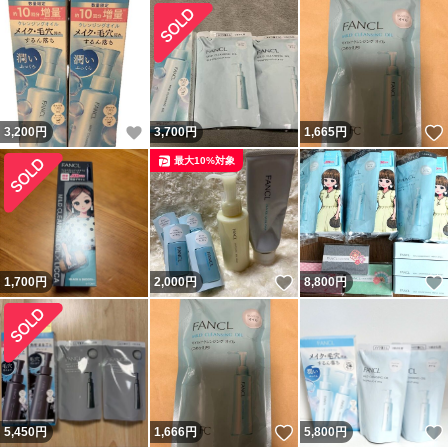
いいね！
3,200
円
3,700
円
1,665
円
最大10%対象
いいね！
1,700
円
2,000
円
8,800
円
いいね！
5,450
円
1,666
円
5,800
円