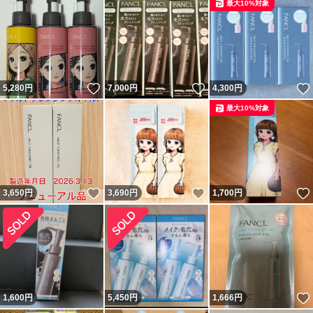
最大10%対象
いいね！
いいね！
5,280
円
7,000
円
4,300
円
最大10%対象
いいね！
いいね！
3,650
円
3,690
円
1,700
円
1,600
円
5,450
円
1,666
円