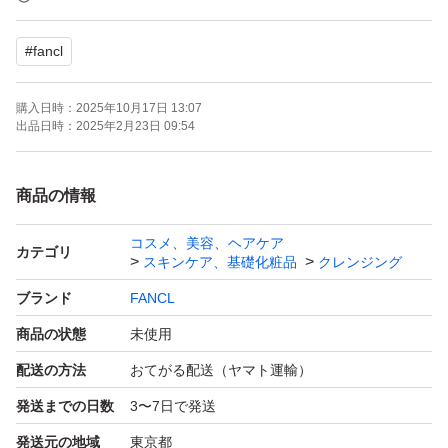
#
fancl
・宅急便コンパクトでの発送となります。
※輸送時の商品の潰れなどのダメージ等、責任を取ること
購入日時：
2025年10月17日 13:07
は出来ませんのでご了承くださいませ。
出品日時：
2025年2月23日 09:54
お値下げ不可となります。
商品の情報
コスメ、美容、ヘアケア
カテゴリ
スキンケア、基礎化粧品
クレンジング
ブランド
FANCL
商品の状態
未使用
配送の方法
おてがる配送（ヤマト運輸）
発送までの日数
3〜7日で発送
発送元の地域
東京都