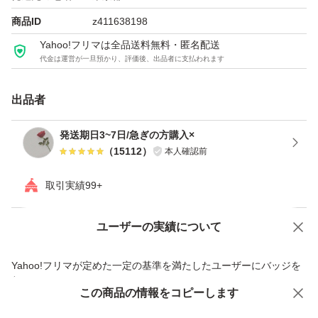
商品ID
z411638198
Yahoo!フリマは全品送料無料・匿名配送
代金は運営が一旦預かり、評価後、出品者に支払われます
出品者
発送期日3~7日/急ぎの方購入×
（
15112
）
本人確認前
取引実績99+
ユーザーの実績について
価格の相談
商品への質問
商品への質問からの値下げ交渉、不適切なカテゴリ変更依頼は禁止です
Yahoo!フリマが定めた一定の基準を満たしたユーザーにバッジを
付与しています
この商品をみている人にオススメ
この商品の情報をコピーします
安心取引出品者