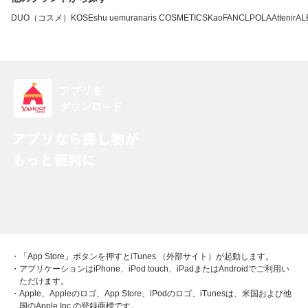
DUO（コスメ）
KOSE
shu uemura
naris COSMETICS
Kao
FANCL
POLA
Attenir
AL
・「App Store」ボタンを押すとiTunes （外部サイト）が起動します。
・アプリケーションはiPhone、iPod touch、iPadまたはAndroidでご利用い
ただけます。
・Apple、Appleのロゴ、App Store、iPodのロゴ、iTunesは、米国および他
国のApple Inc.の登録商標です。