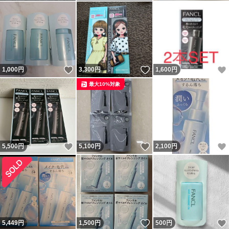
いいね！
いいね！
1,000
円
3,300
円
1,600
円
最大10%対象
いいね！
いいね！
5,500
円
5,100
円
2,100
円
いいね！
5,449
円
1,500
円
500
円