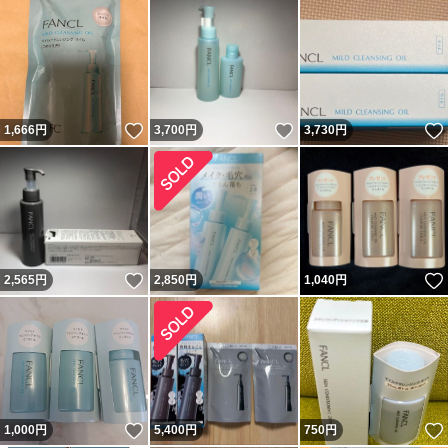
いいね！
いいね！
1,666
円
3,700
円
3,730
円
いいね！
2,565
円
2,850
円
1,040
円
いいね！
1,000
円
5,400
円
750
円