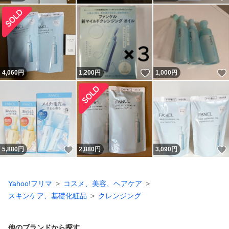
いいね！
4,060
円
1,200
円
1,000
円
いいね！
5,880
円
2,880
円
3,090
円
Yahoo!フリマ
コスメ、美容、ヘアケア
スキンケア、基礎化粧品
クレンジング
他のブランドから探す