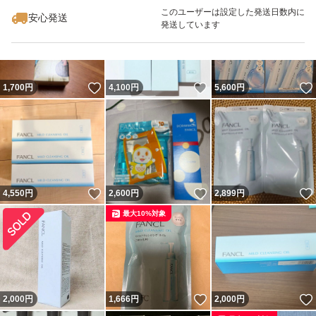
最大10%対象
このユーザーは設定した発送日数内に
安心発送
発送しています
いいね！
いいね！
1,700
円
4,100
円
5,600
円
いいね！
いいね！
4,550
円
2,600
円
2,899
円
最大10%対象
いいね！
2,000
円
1,666
円
2,000
円