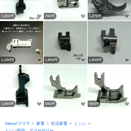
いいね！
いいね！
1,650
円
700
円
1,270
円
いいね！
いいね！
1,100
円
1,650
円
1,650
円
いいね！
いいね！
1,690
円
590
円
590
円
Yahoo!フリマ
家電
生活家電
ミシン
ミシン部品、アクセサリー