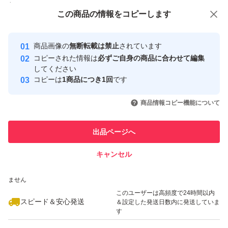
付与しています
職業用ミシン
この商品をみている人にオススメ
この商品の情報をコピーします
安心取引出品者
ミシン部品
Yahoo!フリマの基準をクリアした安
ミシン用品
安心取引出品者
商品画像の
無断転載は禁止
されています
心・安全なユーザーです
ミシンアクセサリー
コピーされた情報は
必ずご自身の商品に合わせて編集
取引実績
してください
ワンタッチクリップ
コピーは
1商品につき1回
です
フットクリップ
このユーザーはYahoo!フリマの取
取引実績◯+
いいね！
いいね！
1,300
円
1,300
円
1,160
円
引を完了させた実績があります
商品情報コピー機能について
フットクランプ
ワンタッチ式押え止め金具
このユーザーは他フリマサービス
他フリマ実績◯+
出品ページへ
での取引実績があります
狭いジッパー押え金
定規
キャンセル
スピード&安心発送
ミシン
いいね！
いいね！
795
※このバッジは実績に基づく表示であり、発送を保証しているものではあり
円
795
円
1,190
円
ません
ガイド
このユーザーは高頻度で24時間以内
スピード＆安心発送
ステッチ
＆設定した発送日数内に発送していま
す
家庭用ミシン