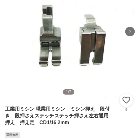
1
/
7
い
工業用ミシン 職業用ミシン ミシン押え 段付
9
き 段押さえステッチステッチ押さえ左右通用
押え 押え足 CD1/16 2mm
送料無料