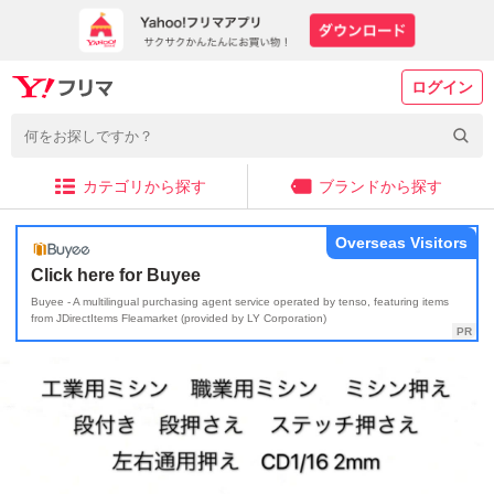
ログイン
カテゴリから探す
ブランドから探す
Overseas Visitors
Click here for Buyee
Buyee - A multilingual purchasing agent service operated by tenso, featuring items
from JDirectItems Fleamarket (provided by LY Corporation)