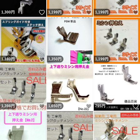
片押さえ
いいね！
いいね！
1,300
円
1,199
円
1,199
円
幅細い
いいね！
いいね！
1,180
円
1,350
円
1,199
円
いいね！
いいね！
1,398
円
1,650
円
795
円