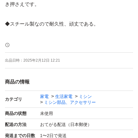
き押さえです。
◆スチール製なので耐久性、頑丈である。
◆素材の端に沿って均等な縫製ができる。
出品日時：
2025年2月12日 12:21
◆ほとんどの工業用ミシン、職業用ミシンに適合します。
商品の情報
商品仕様
家電
生活家電
ミシン
カテゴリ
ミシン部品、アクセサリー
サイズ：CD1/16インチ (2mmステッチ段押え)
商品の状態
未使用
数量：１点
配送の方法
おてがる配送（日本郵便）
発送までの日数
1〜2日で発送