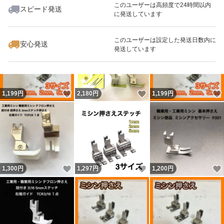
このユーザーは高頻度で24時間以内
ファスナー
スピード発送
に発送しています
いいね！
いいね！
44,000
円
1,300
円
960
円
アクセサリー
L字型定規
このユーザーは設定した発送日数内に
安心発送
発送しています
ローラー押え
ステッチ定規
アタッチメント
いいね！
いいね！
1,199
円
2,180
円
1,199
円
ファスナー押さえ
ガイド付き押さえ
布スプライス押え
縁合せ縫い目ミシンの押え
家庭用バイアステープ押さえ
いいね！
いいね！
1,300
円
1,297
円
1,200
円
バイアスバインダー押さえ
押さえ
アクセサリー