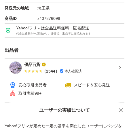
材質：スチール
発送元の地域
埼玉県
商品ID
z407876098
●家庭用ミシンには、取り付けることが出来ませんのでご
Yahoo!フリマは全品送料無料・匿名配送
注意ください。
代金は運営が一旦預かり、評価後、出品者に支払われます
★素人採寸につき誤差はご容赦ください。
出品者
★モニター環境や生産の関係により写真と色、柄が若干異
優品百貨
なる場合があります。
（
2544
）
本人確認済
★商品は輸入品の為、多少のスレ、傷、加工時の汚れや細
安心取引出品者
スピード＆安心発送
工の甘さが
取引実績99+
残っている場合がございます。予めご了承願います。
ユーザーの実績について
価格の相談
商品への質問
押さえ
商品への質問からの値下げ交渉、不適切なカテゴリ変更依頼は禁止です
工業用ミシン
Yahoo!フリマが定めた一定の基準を満たしたユーザーにバッジを