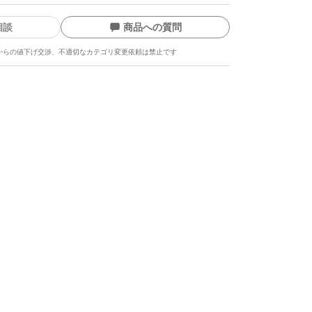
相談
商品への質問
からの値下げ交渉、不適切なカテゴリ変更依頼は禁止です
D
/M1
ます