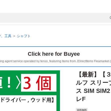
ツ、工具
シャフト
Click here for Buyee
ing agent service operated by tenso, featuring items from JDirectItems Fleamarket 
【最新】【３
ルフ スリーブ
ス SIM SI
レF
送料無料