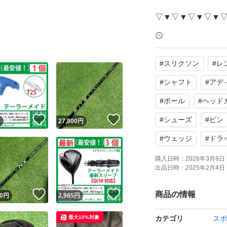
▽▼▽▼▽▼▽▼
個数違い、各社ス
#
スリクソン
#
レ
#koGOLF_sle
#
シャフト
#
アデ
#koGOLF_slee
#
ボール
#
ヘッド
！
いいね！
いいね！
#
シューズ
#
ピン
円
27,800
円
#koGOLF ←ゴ
#
ウェッジ
#
ドラ
購入日時：
2026年3月8日 
複数個まとめ買い
出品日時：
2025年2月4日 
▲△▲△▲△▲△
！
いいね！
いいね！
商品の情報
0
円
2,985
円
【商品状態】
最大10%対象
カテゴリ
スポ