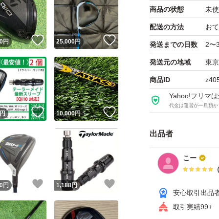
・新品
商品の状態
未使
配送の方法
おて
【商品内容】
！
いいね！
いいね！
0
円
25,000
円
発送までの日数
2〜
・フルセット（本
発送元の地域
東京
【対応クラブ（テー
商品ID
z40
#Qi10
Yahoo!フリ
代金は運営が一旦預か
#Qi10MAX
！
いいね！
いいね！
円
10,000
円
#Qi10LS
出品者
#ステルス
こー
#ステルスプラス
！
いいね！
いいね！
0
円
1,188
円
#ステルスHD
安心取引出品
#ステルス2
取引実績99+