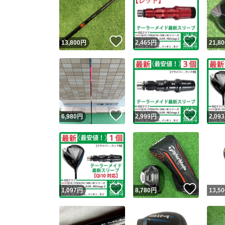
いいね！
いいね
13,800
円
2,465
円
21,80
いいね！
いいね
6,980
円
2,999
円
2,093
いいね！
いいね
1,097
円
8,780
円
13,50