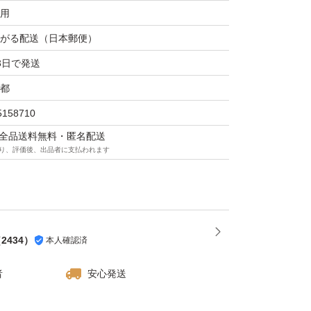
用
がる配送（日本郵便）
3日で発送
体、パッキン、ネジ、ソケット）
都
ラーメイド ）】
5158710
マは全品送料無料・匿名配送
り、評価後、出品者に支払われます
（
2434
）
本人確認済
者
安心発送