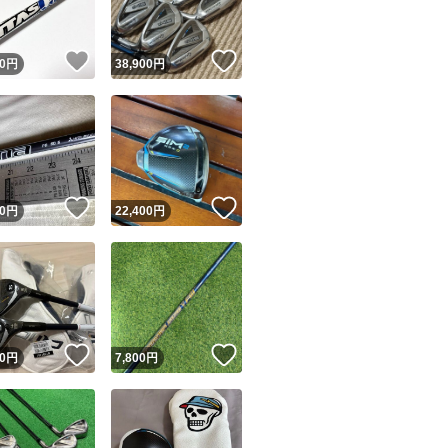
【角度】
！
いいね！
いいね！
0
円
38,900
円
・±2°
【重量】
・本体 約7.0ｇ
！
いいね！
いいね！
0
円
22,400
円
【発送方法】
おてがる配送
（匿名）（保証付
【最新】【１個】テー
！
いいね！
いいね！
0
円
7,800
円
ステルス SIM SIM