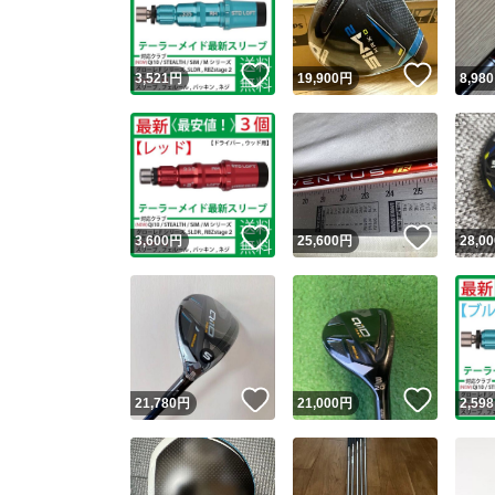
他フ
いいね！
いいね
3,521
円
19,900
円
8,980
スピード
※このバッ
スピ
いいね！
いいね
3,600
円
25,600
円
28,00
スピ
安心
いいね！
いいね
21,780
円
21,000
円
2,598