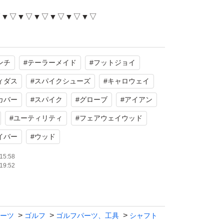
▽▼▽▼▽▼▽▼▽▼▽▼▽
リーブの取り扱いあります！
ンチ
#
テーラーメイド
#
フットジョイ
eve ←取り扱いスリーブ
ィダス
#
スパイクシューズ
#
キャロウェイ
ve_TM ←テーラーメイド
カバー
#
スパイク
#
グローブ
#
アイアン
#
ユーティリティ
#
フェアウェイウッド
ルフ用品
イバー
#
ウッド
15:58
で値引き致します！
19:52
▲△▲△▲△▲△▲△▲△▲
ーツ
ゴルフ
ゴルフパーツ、工具
シャフト