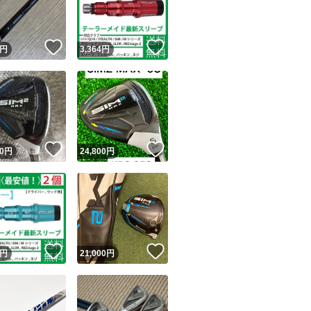
#SIMグローレ
商品情報コピー機
#ステルスグローレ
リマ実績◯+
このユーザーは他フリマサービスでの取引実績があります
！
いいね！
いいね！
円
3,364
円
出品ページへ
#SLDR
&安心発送
キャンセル
#JetSpeed
ジは実績に基づく表示であり、発送を保証しているものではありません
#RBZ Stage2
このユーザーは高頻度で24時間以内＆設定した発送日数内に
ード＆安心発送
ます
！
いいね！
いいね！
0
円
24,800
円
#R15
ード発送
このユーザーは高頻度で24時間以内に発送しています
#R1
上記のクラブでも
お確かめの上ご購
発送
このユーザーは設定した発送日数内に発送しています
！
いいね！
いいね！
円
21,000
円
【チップ径】
・335tip