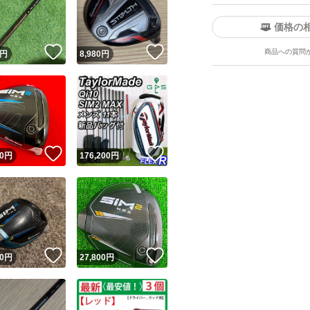
#ステルス2プラス
#ステルス2HD
価格の
！
いいね！
いいね！
商品への質問
円
8,980
円
#SIM
#SIM MAX
#SIM MAX TYPE-D
#SIM2
ユーザーの実績について
！
いいね！
いいね！
#SIM2 MAX
0
円
176,200
円
#SIM2 MAX TYPE-
o!フリマが定めた一定の基準を満たしたユーザーにバッジを付与しています
出品者
この商品の情報をコピーします
#M6/M5/M4/M3/M2
取引出品者
Yahoo!フリマの基準をクリアした安心・安全なユーザーです
！
いいね！
いいね！
商品画像の
無断転載は禁止
されています
0
円
27,800
円
#グローレF/F2
コピーされた情報は
必ずご自身の商品に合わせて編集
してください
#Mグローレ
コピーは
1商品につき1回
です
実績◯+
このユーザーはYahoo!フリマの取引を完了させた実績があり