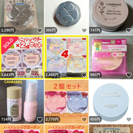
いいね！
いいね！
1,190
円
300
円
747
円
いいね！
1,643
円
2,888
円
980
円
いいね！
いいね！
714
円
2,770
円
450
円