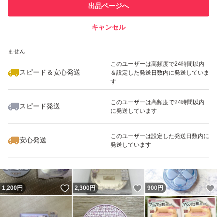
他フリマ実績◯+
出品ページへ
での取引実績があります
キャンセル
スピード&安心発送
いいね！
1,500
※このバッジは実績に基づく表示であり、発送を保証しているものではあり
円
1,200
円
1,950
円
ません
最大10%対象
このユーザーは高頻度で24時間以内
スピード＆安心発送
＆設定した発送日数内に発送していま
す
このユーザーは高頻度で24時間以内
スピード発送
に発送しています
いいね！
いいね！
945
円
500
円
380
円
このユーザーは設定した発送日数内に
安心発送
発送しています
いいね！
いいね！
1,200
円
2,300
円
900
円