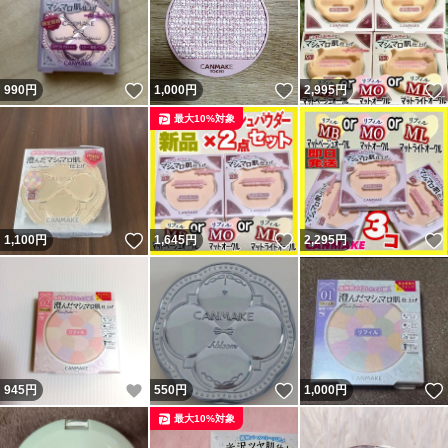
いいね！
いいね！
990
円
1,000
円
2,995
円
最大10%対象
いいね！
いいね！
1,100
円
1,645
円
2,295
円
いいね！
いいね！
945
円
550
円
1,000
円
最大10%対象