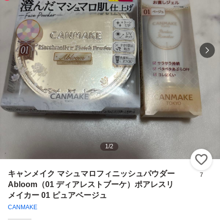
1
/
2
い
キャンメイク マシュマロフィニッシュパウダー
7
Abloom（01 ディアレストブーケ）ポアレスリ
メイカー 01 ピュアベージュ
CANMAKE