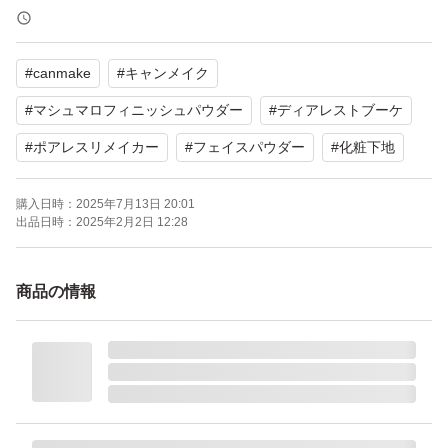
他の出品商品と同梱ご希望の場合、送料分お値下げ可能で
すので購入前にコメントからお知らせくださいませ。
#
canmake
#
キャンメイク
※組み合わせの変更や、商品の一部のみ追加の場合はお値
下げ対象外です。純粋な同梱のみが対象となります。
#
マシュマロフィニッシュパウダー
#
ディアレストブーケ
#
ポアレスリメイカー
#
フェイスパウダー
#
化粧下地
購入日時：
2025年7月13日 20:01
出品日時：
2025年2月2日 12:28
商品の情報