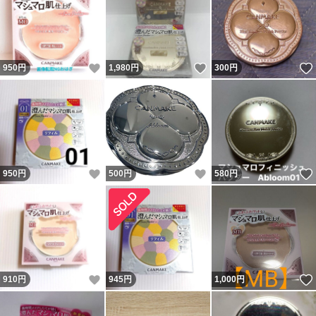
いいね！
いいね！
950
円
1,980
円
300
円
いいね！
いいね！
950
円
500
円
580
円
いいね！
910
円
945
円
1,000
円