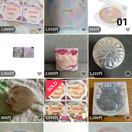
いいね！
いいね！
1,899
円
1,030
円
950
円
いいね！
いいね！
1,950
円
2,000
円
1,222
円
いいね！
600
円
2,998
円
1,300
円