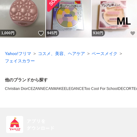
いいね！
1,000
円
945
円
930
円
Yahoo!フリマ
コスメ、美容、ヘアケア
ベースメイク
フェイスカラー
他のブランドから探す
Christian Dior
CEZANNE
CANMAKE
ELEGANCE
Too Cool For School
DECORTE