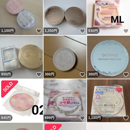
いいね！
いいね！
1,100
円
1,350
円
930
円
いいね！
いいね！
950
円
300
円
300
円
いいね！
945
円
899
円
1,100
円