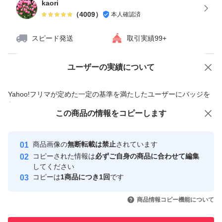
kaori
（
4009
）
本人確認済
スピード発送
取引実績99+
ユーザーの実績について
価格の相談
商品への質問
商品への質問からの値下げ交渉、不適切なカテゴリ変更依頼は禁止です
Yahoo!フリマが定めた一定の基準を満たしたユーザーにバッジを
付与しています
この商品をみている人にオススメ
この商品の情報をコピーします
安心取引出品者
最大10%対象
Yahoo!フリマの基準をクリアした安
安心取引出品者
商品画像の
無断転載は禁止
されています
心・安全なユーザーです
コピーされた情報は
必ずご自身の商品に合わせて編集
取引実績
してください
コピーは
1商品につき1回
です
このユーザーはYahoo!フリマの取
取引実績◯+
いいね！
いいね！
990
円
1,100
円
500
円
引を完了させた実績があります
商品情報コピー機能について
このユーザーは他フリマサービス