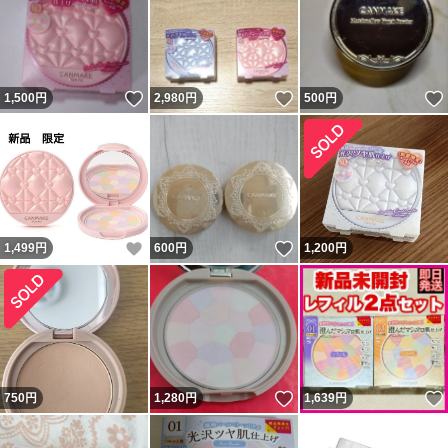
いいね！
いいね！
1,500
円
2,980
円
500
円
いいね！
いいね！
1,499
円
600
円
1,200
円
いいね！
750
円
1,280
円
1,639
円