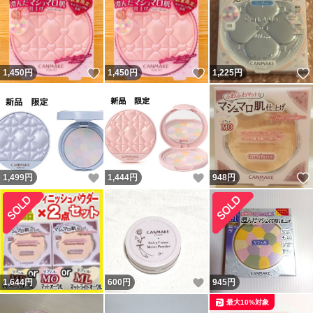
いいね！
いいね！
1,450
円
1,450
円
1,225
円
いいね！
いいね！
1,499
円
1,444
円
948
円
いいね！
1,644
円
600
円
945
円
最大10%対象