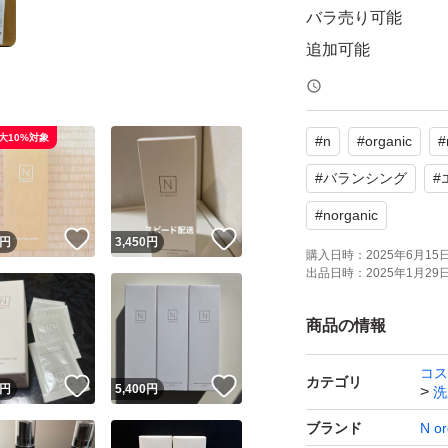
バラ売り可能
追加可能
クレンジングもあ
大10%対象
#
n
#
organic
#
#
バランシング
#
#
norganic
！
いいね！
いいね！
円
3,450
円
購入日時：
2025年6月15日 
出品日時：
2025年1月29日 
商品の情報
コス
カテゴリ
！
いいね！
いいね！
円
5,400
円
洗
ブランド
N or