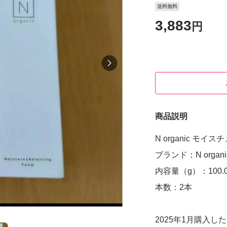
送料無料
3,883
円
商品説明
N organic モイ
ブランド：N organi
内容量（g）：100.0
本数：2本
2025年1月購入し