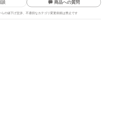
相談
商品への質問
からの値下げ交渉、不適切なカテゴリ変更依頼は禁止です
ます