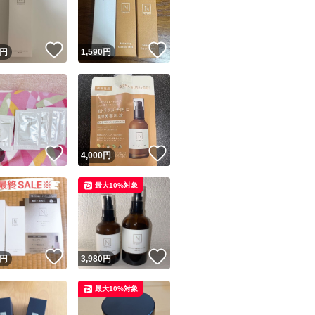
商品情報コピー機
リマ実績◯+
このユーザーは他フリマサービスでの取引実績があります
！
いいね！
いいね！
円
1,590
円
出品ページへ
&安心発送
キャンセル
ジは実績に基づく表示であり、発送を保証しているものではありません
このユーザーは高頻度で24時間以内＆設定した発送日数内に
ード＆安心発送
ます
！
いいね！
いいね！
円
4,000
円
ード発送
このユーザーは高頻度で24時間以内に発送しています
最大10%対象
発送
このユーザーは設定した発送日数内に発送しています
！
いいね！
いいね！
円
3,980
円
最大10%対象