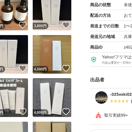
商品の状態
未使
配送の方法
おて
！
いいね！
いいね！
発送までの日数
1〜
円
3,800
円
発送元の地域
兵庫
商品ID
z40
Yahoo!フリ
代金は運営が一旦預か
！
いいね！
いいね！
円
4,500
円
出品者
-025miki02
！
いいね！
いいね！
円
4,000
円
取引実績99+