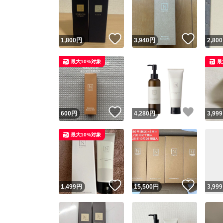
いいね！
いいね
1,800
円
3,940
円
2,800
最大10%対象
最
いいね！
いいね
600
円
4,280
円
3,999
Yaho
最大10%対象
安心取引
安心
いいね！
いいね
1,499
円
15,500
円
3,999
取引実績
取引