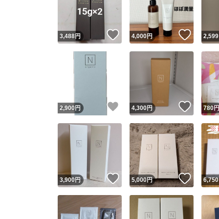
他フ
いいね！
いいね
3,488
円
4,000
円
2,599
スピード
※このバッ
スピ
いいね！
いいね
2,900
円
4,300
円
780
スピ
安心
いいね！
いいね
3,900
円
5,000
円
6,750