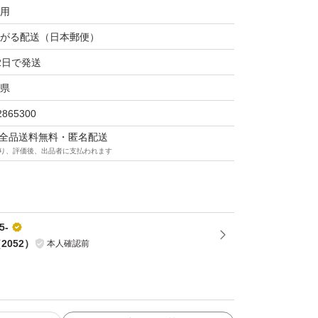
用
がる配送（日本郵便）
2日で発送
県
2865300
マは全品送料無料・匿名配送
り、評価後、出品者に支払われます
5-
（
2052
）
本人確認前