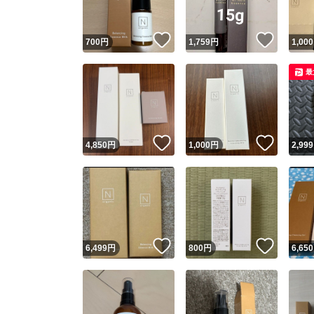
いいね！
いいね
700
円
1,759
円
1,000
最
いいね！
いいね
4,850
円
1,000
円
2,999
いいね！
いいね
6,499
円
800
円
6,650