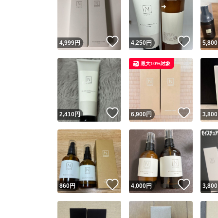
いいね！
いいね
4,999
円
4,250
円
5,800
最大10%対象
いいね！
いいね
2,410
円
6,900
円
3,800
いいね！
いいね
860
円
4,000
円
3,800