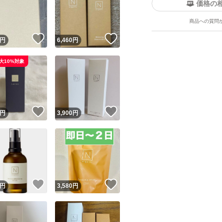
価格の
商品への質問
！
いいね！
いいね！
円
6,460
円
大10%対象
ユーザーの実績について
！
いいね！
いいね！
円
3,900
円
o!フリマが定めた一定の基準を満たしたユーザーにバッジを付与しています
出品者
この商品の情報をコピーします
取引出品者
Yahoo!フリマの基準をクリアした安心・安全なユーザーです
！
いいね！
いいね！
商品画像の
無断転載は禁止
されています
円
3,580
円
コピーされた情報は
必ずご自身の商品に合わせて編集
してください
コピーは
1商品につき1回
です
実績◯+
このユーザーはYahoo!フリマの取引を完了させた実績があり