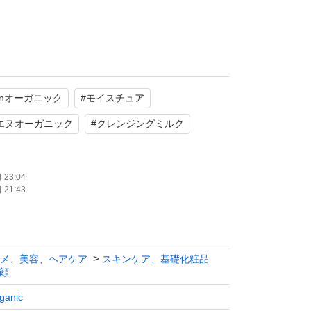
ります。
nオーガニック
#
モイスチュア
エヌオーガニック
#
クレンジングミルク
23:04
21:43
メ、美容、ヘアケア
スキンケア、基礎化粧品
顔
ganic