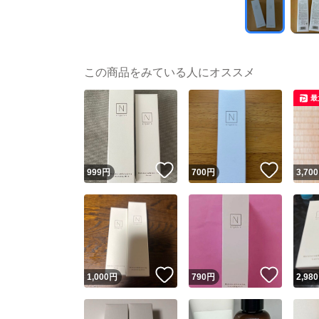
この商品をみている人にオススメ
最
いいね！
いいね
999
円
700
円
3,700
いいね！
いいね
1,000
円
790
円
2,980