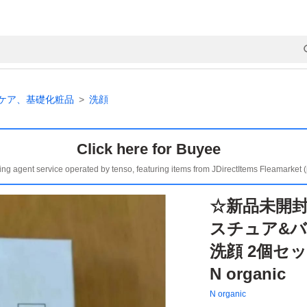
ケア、基礎化粧品
洗顔
Click here for Buyee
ing agent service operated by tenso, featuring items from JDirectItems Fleamarket 
☆新品未開封
スチュア&
洗顔 2個セ
N organic
N organic