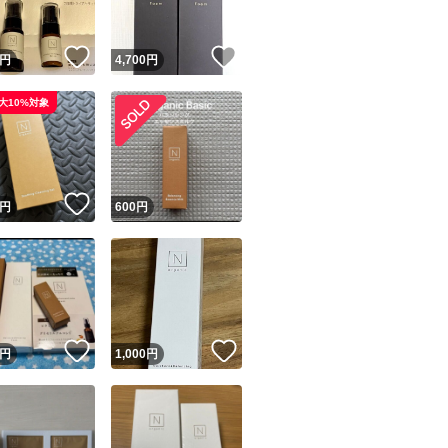
！
いいね！
いいね！
円
4,700
円
大10%対象
！
いいね！
円
600
円
！
いいね！
いいね！
円
1,000
円