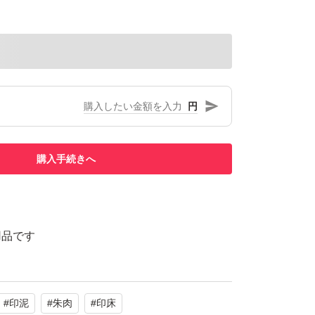
円
購入手続きへ
用品です
#
印泥
#
朱肉
#
印床