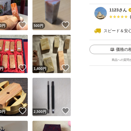
1123さん
！
いいね！
いいね！
0
円
500
円
スピード＆安
価格の
商品への質問
！
いいね！
いいね！
円
1,400
円
！
いいね！
いいね！
0
円
2,500
円