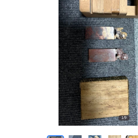
1
/
9