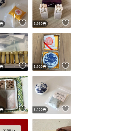
！
いいね！
いいね！
円
2,950
円
ユーザーの実績について
！
いいね！
いいね！
円
1,900
円
o!フリマが定めた一定の基準を満たしたユーザーにバッジを付与しています
出品者
この商品の情報をコピーします
取引出品者
Yahoo!フリマの基準をクリアした安心・安全なユーザーです
！
いいね！
いいね！
商品画像の
無断転載は禁止
されています
円
3,400
円
コピーされた情報は
必ずご自身の商品に合わせて編集
してください
コピーは
1商品につき1回
です
実績◯+
このユーザーはYahoo!フリマの取引を完了させた実績があり