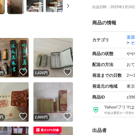
出品日時：
2025年1月10日 
商品の情報
楽器
カテゴリ
そ
商品の状態
やや
配送の方法
おて
！
いいね！
いいね！
円
1,620
円
発送までの日数
2〜
発送元の地域
東京
商品ID
z39
Yahoo!フリ
代金は運営が一旦預か
！
いいね！
いいね！
円
2,000
円
出品者
最大10%対象