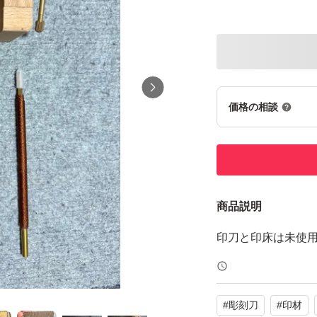
価格の相談
商品説明
印刀と印床は未使
#
彫刻刀
#
印材