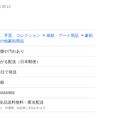
20:13
、手芸、コレクション
画材、アート用品
篆刻
の他篆刻用品
傷や汚れあり
がる配送（日本郵便）
3日で発送
都
6044966
マは全品送料無料・匿名配送
り、評価後、出品者に支払われます