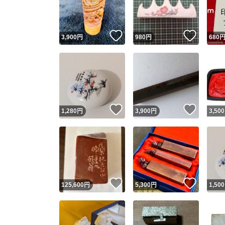
他フ
いいね！
いいね
3,900
円
980
円
680
スピード
※このバッ
スピ
いいね！
いいね
1,280
円
3,900
円
3,500
スピ
安心
いいね！
いいね
125,600
円
5,300
円
1,500