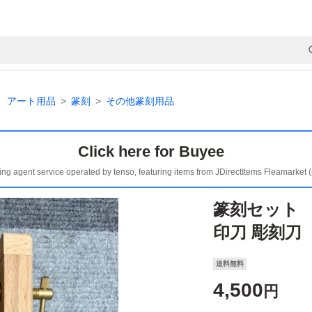
、アート用品
篆刻
その他篆刻用品
Click here for Buyee
ing agent service operated by tenso, featuring items from JDirectItems Fleamarket 
篆刻セット 
印刀 彫刻刀
送料無料
4,500
円