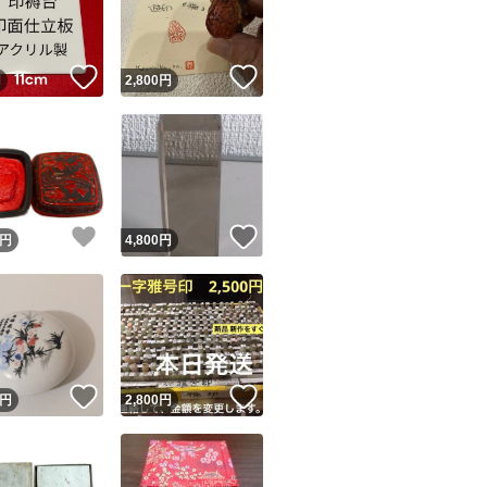
商品情報コピー機
リマ実績◯+
このユーザーは他フリマサービスでの取引実績があります
！
いいね！
いいね！
円
2,800
円
出品ページへ
&安心発送
キャンセル
ジは実績に基づく表示であり、発送を保証しているものではありません
このユーザーは高頻度で24時間以内＆設定した発送日数内に
ード＆安心発送
ます
！
いいね！
いいね！
円
4,800
円
ード発送
このユーザーは高頻度で24時間以内に発送しています
発送
このユーザーは設定した発送日数内に発送しています
！
いいね！
いいね！
円
2,800
円