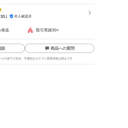
（
31
）
本人確認済
心発送
取引実績30+
相談
商品への質問
からの値下げ交渉、不適切なカテゴリ変更依頼は禁止です