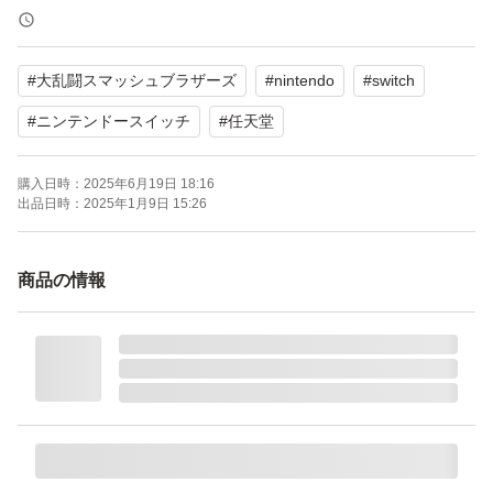
amiibo対応：amiibo対応
携帯モードプレイ人数：1.0 人
#
大乱闘スマッシュブラザーズ
#
nintendo
#
switch
#
ニンテンドースイッチ
#
任天堂
購入日時：
2025年6月19日 18:16
出品日時：
2025年1月9日 15:26
商品の情報