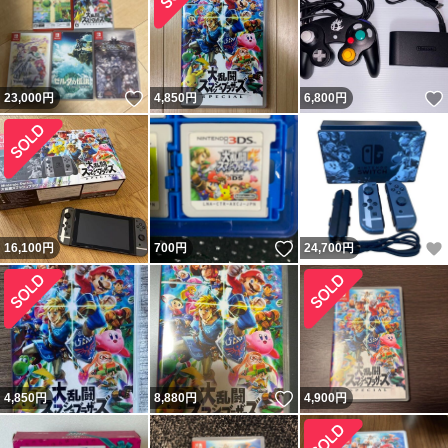
いいね！
23,000
円
4,850
円
6,800
円
いいね！
16,100
円
700
円
24,700
円
いいね！
4,850
円
8,880
円
4,900
円