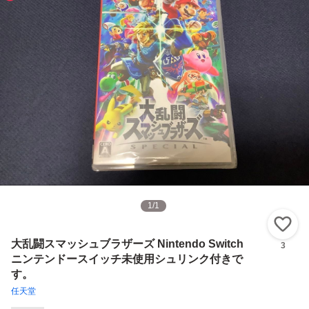
1
/
1
い
大乱闘スマッシュブラザーズ Nintendo Switch
3
ニンテンドースイッチ未使用シュリンク付きで
す。
任天堂