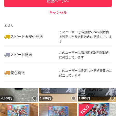
出品ページへ
での取引実績があります
キャンセル
スピード&安心発送
いいね！
いいね！
4,700
※このバッジは実績に基づく表示であり、発送を保証しているものではあり
円
4,000
円
6,500
円
ません
最大10%対象
このユーザーは高頻度で24時間以内
スピード＆安心発送
＆設定した発送日数内に発送していま
す
このユーザーは高頻度で24時間以内
スピード発送
に発送しています
いいね！
いいね！
37,800
円
4,650
円
29,800
円
最大10%対象
このユーザーは設定した発送日数内に
安心発送
発送しています
いいね！
いいね！
4,300
円
1,980
円
1,800
円