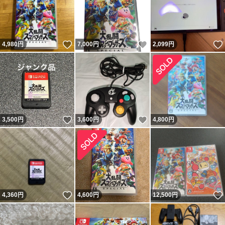
いいね！
いいね！
4,980
円
7,000
円
2,099
円
いいね！
いいね！
3,500
円
3,600
円
4,800
円
いいね！
4,360
円
4,600
円
12,500
円