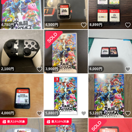
いいね！
4,780
円
4,500
円
8,899
円
いいね！
2,100
円
3,900
円
6,000
円
いいね！
いいね！
4,000
円
5,880
円
5,120
円
最大10%対象
最大10%対象