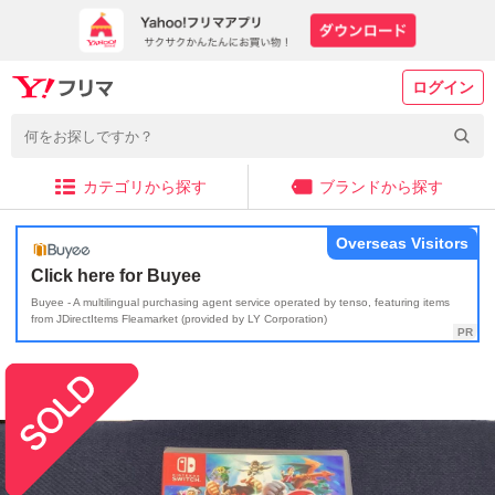
ログイン
カテゴリから探す
ブランドから探す
Overseas Visitors
Click here for Buyee
Buyee - A multilingual purchasing agent service operated by tenso, featuring items
from JDirectItems Fleamarket (provided by LY Corporation)