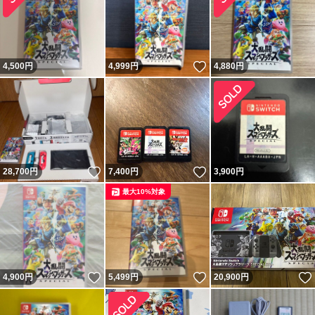
いいね！
4,500
円
4,999
円
4,880
円
いいね！
いいね！
28,700
円
7,400
円
3,900
円
最大10%対象
いいね！
いいね！
4,900
円
5,499
円
20,900
円