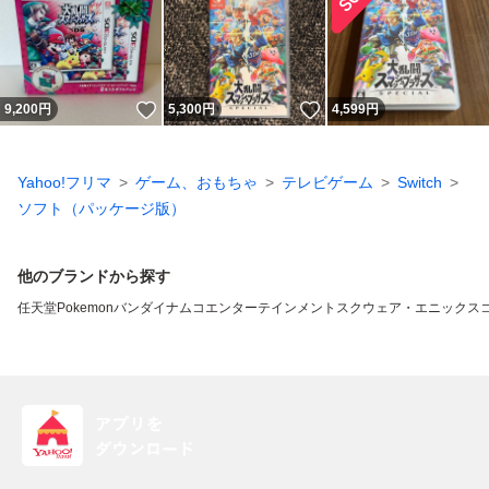
いいね！
いいね！
9,200
円
5,300
円
4,599
円
Yahoo!フリマ
ゲーム、おもちゃ
テレビゲーム
Switch
ソフト（パッケージ版）
他のブランドから探す
任天堂
Pokemon
バンダイナムコエンターテインメント
スクウェア・エニックス