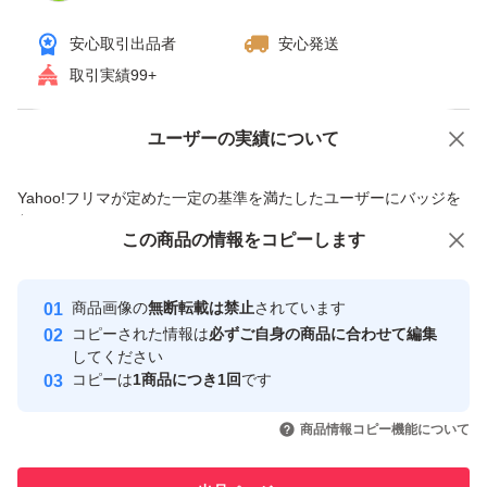
安心取引出品者
安心発送
取引実績99+
ユーザーの実績について
価格の相談
商品への質問
商品への質問からの値下げ交渉、不適切なカテゴリ変更依頼は禁止です
Yahoo!フリマが定めた一定の基準を満たしたユーザーにバッジを
付与しています
この商品をみている人にオススメ
この商品の情報をコピーします
安心取引出品者
最大10%対象
Yahoo!フリマの基準をクリアした安
安心取引出品者
商品画像の
無断転載は禁止
されています
心・安全なユーザーです
コピーされた情報は
必ずご自身の商品に合わせて編集
取引実績
してください
コピーは
1商品につき1回
です
このユーザーはYahoo!フリマの取
取引実績◯+
いいね！
いいね！
930
円
1,100
円
4,155
円
引を完了させた実績があります
商品情報コピー機能について
最大10%対象
このユーザーは他フリマサービス
他フリマ実績◯+