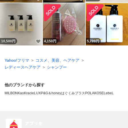
いいね！
10,500
円
4,150
円
5,799
円
Yahoo!フリマ
コスメ、美容、ヘアケア
レディースヘアケア
シャンプー
他のブランドから探す
MILBON
Kao
Kracie
LUX
P&G
＆honey
はぐくみプラス
POLA
KOSE
LebeL