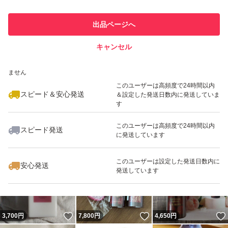
最大10%対象
最大10%対象
このユーザーは他フリマサービス
他フリマ実績◯+
出品ページへ
での取引実績があります
キャンセル
スピード&安心発送
いいね！
いいね！
4,300
※このバッジは実績に基づく表示であり、発送を保証しているものではあり
円
2,350
円
4,000
円
ません
最大10%対象
このユーザーは高頻度で24時間以内
スピード＆安心発送
＆設定した発送日数内に発送していま
す
このユーザーは高頻度で24時間以内
スピード発送
に発送しています
いいね！
いいね！
8,900
円
5,800
円
1,499
円
最大10%対象
このユーザーは設定した発送日数内に
安心発送
発送しています
いいね！
いいね！
3,700
円
7,800
円
4,650
円