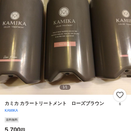
1
/
1
い
カミカ カラートリートメント ローズブラウン
6
KAMIKA
送料無料
5,700
円