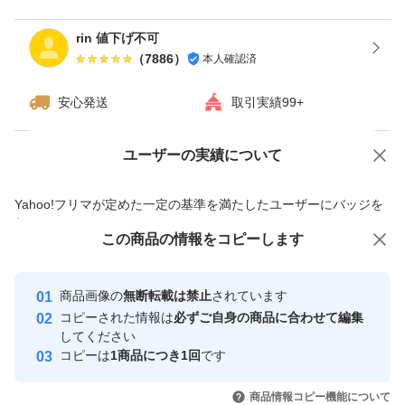
rin 値下げ不可
（
7886
）
本人確認済
安心発送
取引実績99+
ユーザーの実績について
価格の相談
商品への質問
商品への質問からの値下げ交渉、不適切なカテゴリ変更依頼は禁止です
Yahoo!フリマが定めた一定の基準を満たしたユーザーにバッジを
付与しています
この商品をみている人にオススメ
この商品の情報をコピーします
安心取引出品者
最大10%対象
最大10%対象
Yahoo!フリマの基準をクリアした安
安心取引出品者
商品画像の
無断転載は禁止
されています
心・安全なユーザーです
コピーされた情報は
必ずご自身の商品に合わせて編集
取引実績
してください
コピーは
1商品につき1回
です
このユーザーはYahoo!フリマの取
取引実績◯+
いいね！
いいね！
4,300
円
2,800
円
4,610
円
引を完了させた実績があります
商品情報コピー機能について