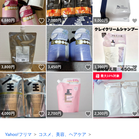
いいね！
6,680
円
7,000
円
9,000
円
いいね！
いいね！
3,800
円
3,450
円
1,390
円
最大10%対象
いいね！
いいね！
4,000
円
2,700
円
2,300
円
Yahoo!フリマ
コスメ、美容、ヘアケア