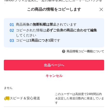
Yahoo!フリマが定めた一定の基準を満たしたユーザーにバッジを
付与しています
※店頭で販売している商品もあるので、箱は値段シールの
この商品をみている人にオススメ
この商品の情報をコピーします
安心取引出品者
あとがあったり、薄汚れや小さなスレなどがある場合がご
ざいます。
Yahoo!フリマの基準をクリアした安
安心取引出品者
商品画像の
無断転載は禁止
されています
心・安全なユーザーです
ご使用する上では問題ございませんので予めご了承くださ
コピーされた情報は
必ずご自身の商品に合わせて編集
取引実績
してください
い。
コピーは
1商品につき1回
です
このユーザーはYahoo!フリマの取
取引実績◯+
いいね！
いいね！
2,488
円
4,699
円
2,488
円
引を完了させた実績があります
商品情報コピー機能について
[発送方法]
未定
このユーザーは他フリマサービス
他フリマ実績◯+
出品ページへ
での取引実績があります
［発送目安］
キャンセル
スピード&安心発送
2〜3営業日となっております。
いいね！
いいね！
3,650
※このバッジは実績に基づく表示であり、発送を保証しているものではあり
円
2,488
円
2,488
円
ません
出荷が立て込んだ場合は、それ以上のお時間をいただくこ
最大10%対象
このユーザーは高頻度で24時間以内
ともありますので、ご了承ください。
スピード＆安心発送
＆設定した発送日数内に発送していま
す