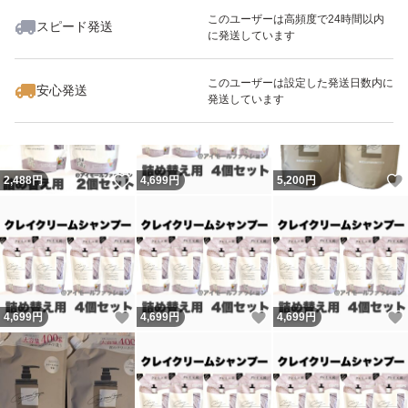
このユーザーは高頻度で24時間以内
※お客様が立て込んだ場合は、処理に数時間いただくこと
スピード発送
に発送しています
いいね！
いいね！
2,488
円
4,699
円
5,000
円
があります。ご理解ください
最大10%対象
このユーザーは設定した発送日数内に
安心発送
発送しています
種類シャンプー
タイプクリーム
いいね！
2,488
円
4,699
円
5,200
円
配合成分クレイ・泥
種類シャンプー
いいね！
いいね！
4,699
円
4,699
円
4,699
円
タイプクリーム
配合成分クレイ・泥