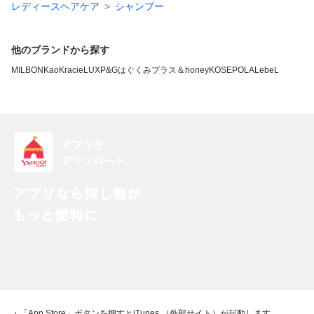
レディースヘアケア
シャンプー
他のブランドから探す
MILBON
Kao
Kracie
LUX
P&G
はぐくみプラス
＆honey
KOSE
POLA
LebeL
・「App Store」ボタンを押すとiTunes （外部サイト）が起動します。