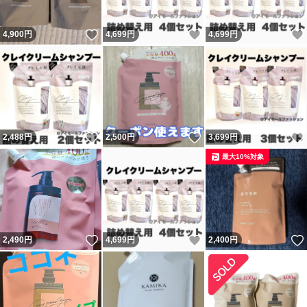
いいね！
いいね！
4,900
円
4,699
円
4,699
円
種類シャンプー
タイプクリーム
配合成分クレイ・泥
いいね！
いいね！
2,488
円
2,500
円
3,699
円
最大10%対象
種類シャンプー
タイプクリーム
いいね！
いいね！
2,490
円
4,699
円
2,400
円
配合成分クレイ・泥
配合成分クレイ・泥