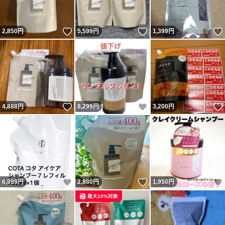
いいね！
いいね！
2,850
円
5,599
円
1,399
円
いいね！
いいね！
4,888
円
8,299
円
3,200
円
いいね！
いいね！
6,999
円
2,880
円
1,950
円
最大10%対象