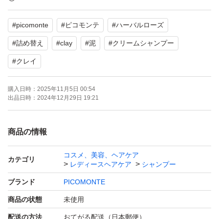
のシャンプーです。
#
picomonte
#
ピコモンテ
#
ハーバルローズ
クレイ成分が含まれており、頭皮の汚れや余分な皮脂を吸
#
詰め替え
#
clay
#
泥
#
クリームシャンプー
着して取り除き、洗浄力を高めます。
#
クレイ
また、クリーム状のテクスチャーでしっとりとした洗い上
がりを実現し、髪や地肌に潤いを与えます。
購入日時：
2025年11月5日 00:54
出品日時：
2024年12月29日 19:21
また、合成界面活性剤や合成着色料、合成香料、パラベン
などの添加物は使用されていないので、敏感な頭皮の方や
商品の情報
髪に優しいシャンプーをお探しの方におすすめです。
ピコモンテ クレイクリームシャンプーは、毎日のヘアケ
コスメ、美容、ヘアケア
カテゴリ
レディースヘアケア
シャンプー
アに心地よい洗い心地を提供します。
ブランド
PICOMONTE
【商品詳細】
商品の状態
未使用
●1本7役
配送の方法
おてがる配送（日本郵便）