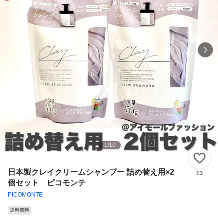
1
/
10
い
日本製クレイクリームシャンプー 詰め替え用×2
13
個セット ピコモンテ
PICOMONTE
送料無料