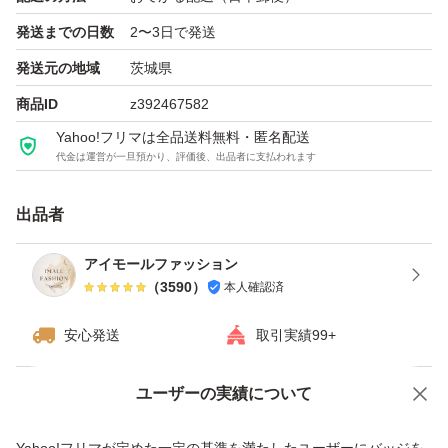
シャンプー
発送までの日数
2〜3日で発送
トリートメント
発送元の地域
茨城県
コンディショナー
商品ID
z392467582
ヘアオイル
Yahoo!フリマは全品送料無料・匿名配送
頭皮ケア
代金は運営が一旦預かり、評価後、出品者に支払われます
ヘッドスパ
出品者
ダメージ補修
アイモールファッション
●内容量
（
3590
）
本人確認済
450g
安心発送
取引実績99+
[その他]
ユーザーの実績について
価格の相談
商品への質問
※出品用に現物を撮影しましたが、一部デザイン確認用に
商品への質問からの値下げ交渉、不適切なカテゴリ変更依頼は禁止です
メーカー写真を使用しています。