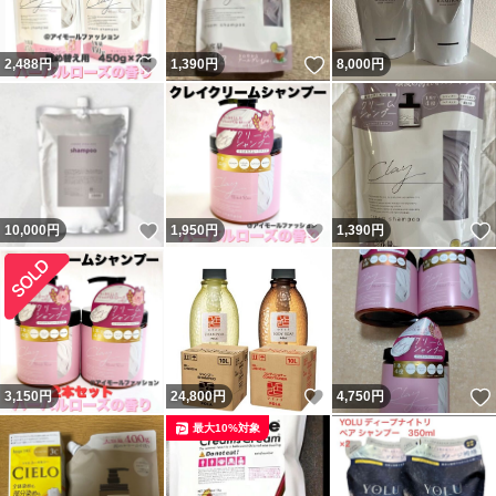
いいね！
いいね！
2,488
円
1,390
円
8,000
円
いいね！
いいね！
10,000
円
1,950
円
1,390
円
いいね！
3,150
円
24,800
円
4,750
円
最大10%対象