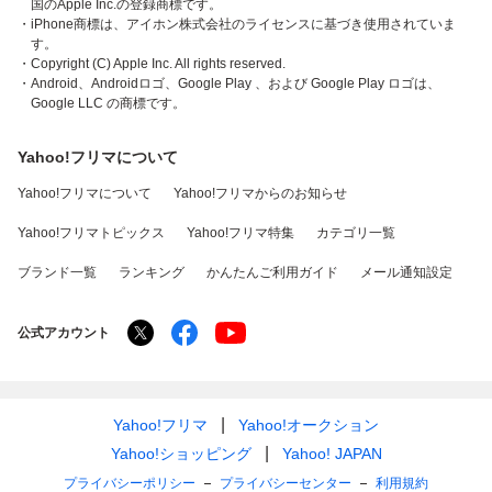
国のApple Inc.の登録商標です。
・iPhone商標は、アイホン株式会社のライセンスに基づき使用されていま
す。
・Copyright (C) Apple Inc. All rights reserved.
・Android、Androidロゴ、Google Play 、および Google Play ロゴは、
Google LLC の商標です。
Yahoo!フリマについて
Yahoo!フリマについて
Yahoo!フリマからのお知らせ
Yahoo!フリマトピックス
Yahoo!フリマ特集
カテゴリ一覧
ブランド一覧
ランキング
かんたんご利用ガイド
メール通知設定
公式アカウント
Yahoo!フリマ
Yahoo!オークション
Yahoo!ショッピング
Yahoo! JAPAN
プライバシーポリシー
プライバシーセンター
利用規約