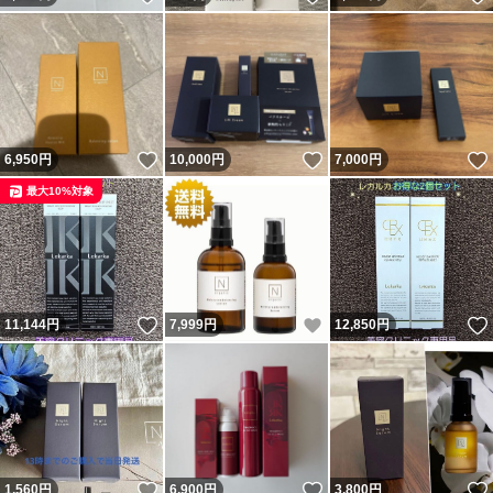
いいね！
いいね！
6,950
円
10,000
円
7,000
円
最大10%対象
いいね！
いいね！
11,144
円
7,999
円
12,850
円
いいね！
いいね！
1,560
円
6,900
円
3,800
円