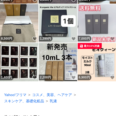
いいね！
いいね！
8,500
円
1,399
円
7,000
円
最大10%対象
いいね！
いいね！
1,400
円
2,200
円
6,900
円
Yahoo!フリマ
コスメ、美容、ヘアケア
スキンケア、基礎化粧品
乳液