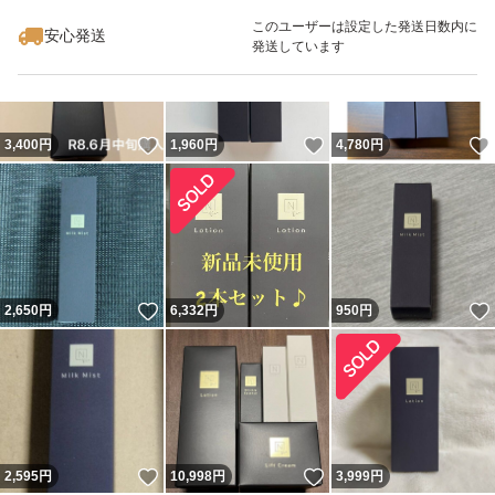
このユーザーは設定した発送日数内に
安心発送
発送しています
いいね！
いいね！
3,400
円
1,960
円
4,780
円
いいね！
2,650
円
6,332
円
950
円
いいね！
いいね！
2,595
円
10,998
円
3,999
円