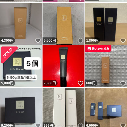
いいね！
いいね！
4,300
円
5,500
円
1,800
円
最大10%対象
いいね！
5,000
円
2,280
円
600
円
いいね！
いいね！
9,200
円
999
円
6,000
円