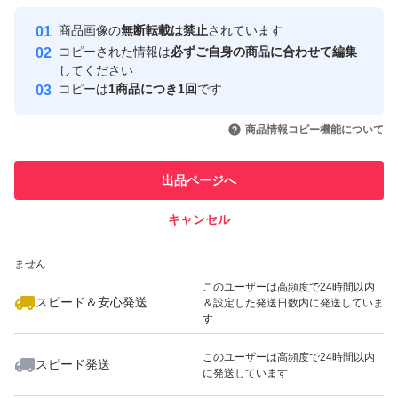
最大10%対象
最大10%対象
Yahoo!フリマの基準をクリアした安
安心取引出品者
商品画像の
無断転載は禁止
されています
心・安全なユーザーです
コピーされた情報は
必ずご自身の商品に合わせて編集
取引実績
してください
コピーは
1商品につき1回
です
このユーザーはYahoo!フリマの取
取引実績◯+
いいね！
いいね！
2,300
円
2,450
円
2,900
円
引を完了させた実績があります
商品情報コピー機能について
このユーザーは他フリマサービス
他フリマ実績◯+
出品ページへ
での取引実績があります
キャンセル
スピード&安心発送
いいね！
780
※このバッジは実績に基づく表示であり、発送を保証しているものではあり
円
2,270
円
6,332
円
ません
このユーザーは高頻度で24時間以内
スピード＆安心発送
＆設定した発送日数内に発送していま
す
このユーザーは高頻度で24時間以内
スピード発送
に発送しています
いいね！
いいね！
2,750
円
5,200
円
4,399
円