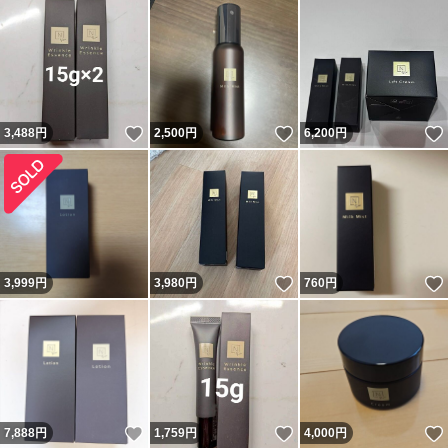
いいね！
いいね！
3,488
円
2,500
円
6,200
円
いいね！
3,999
円
3,980
円
760
円
いいね！
いいね！
7,888
円
1,759
円
4,000
円