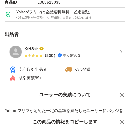
商品ID
z388523038
Yahoo!フリマは全品送料無料・匿名配送
代金は運営が一旦預かり、評価後、出品者に支払われます
出品者
☆HS☆
（
830
）
本人確認済
安心取引出品者
安心発送
取引実績99+
ユーザーの実績について
価格の相談
商品への質問
商品への質問からの値下げ交渉、不適切なカテゴリ変更依頼は禁止です
Yahoo!フリマが定めた一定の基準を満たしたユーザーにバッジを
付与しています
この商品をみている人にオススメ
この商品の情報をコピーします
安心取引出品者