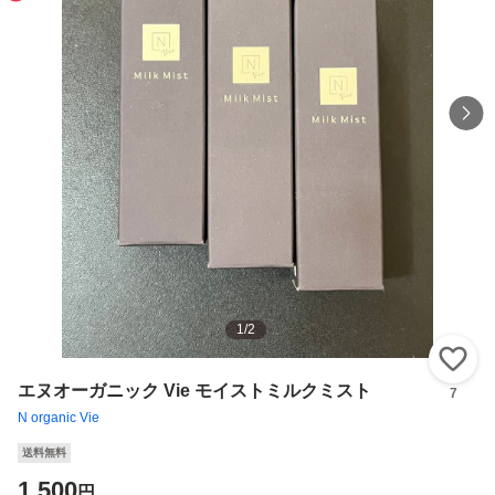
1
/
2
い
エヌオーガニック Vie モイストミルクミスト
7
N organic Vie
送料無料
1,500
円