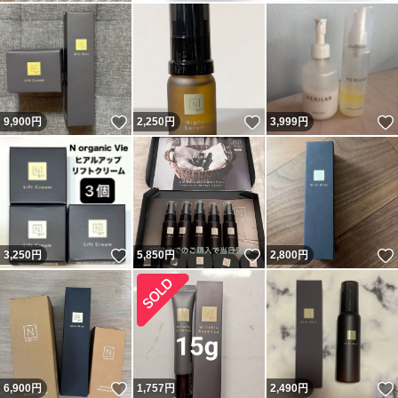
いいね！
いいね！
9,900
円
2,250
円
3,999
円
いいね！
いいね！
3,250
円
5,850
円
2,800
円
いいね！
6,900
円
1,757
円
2,490
円