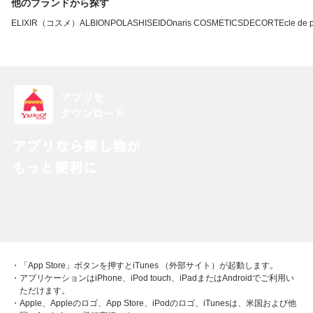
他のブランドから探す
ELIXIR（コスメ）
ALBION
POLA
SHISEIDO
naris COSMETICS
DECORTE
cle de
・「App Store」ボタンを押すとiTunes （外部サイト）が起動します。
・アプリケーションはiPhone、iPod touch、iPadまたはAndroidでご利用い
ただけます。
・Apple、Appleのロゴ、App Store、iPodのロゴ、iTunesは、米国および他