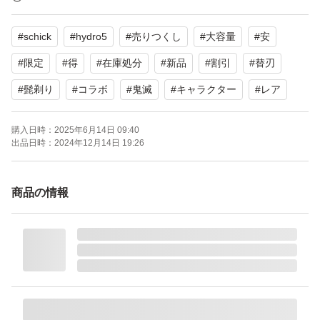
【竈門炭治郎デザインのラバーグリップ】
#
schick
#
hydro5
#
売りつくし
#
大容量
#
安
しっかり握れて滑りにくい独自のグリップは、 竈門炭治
郎デザイン。表は「ヒノカミ神楽」をイメージした模様、
#
限定
#
得
#
在庫処分
#
新品
#
割引
#
替刃
裏には「日輪刀」の刻印入り。
#
髭剃り
#
コラボ
#
鬼滅
#
キャラクター
#
レア
【ハイドロ5 プレミアムシリーズ】
短いストロークで深剃りできる5枚刃を搭載。
購入日時：
2025年6月14日 09:40
出品日時：
2024年12月14日 19:26
肌に刃が吸い付くような快適シェービングを実現。
肌悩みに寄り添ったシェービングを実現できるハイドロシ
商品の情報
リーズ。
【内容量】本体(刃付き)＋替刃4コ
【原産国】中国