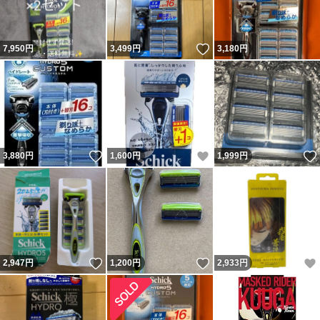
いいね！
7,950
円
3,499
円
3,180
円
いいね！
いいね！
3,880
円
1,600
円
1,999
円
いいね！
いいね！
2,947
円
1,200
円
2,933
円