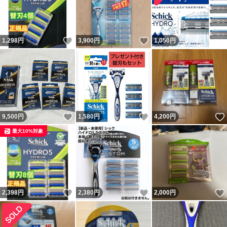
いいね！
いいね！
1,298
円
3,900
円
1,050
円
いいね！
いいね！
9,500
円
1,580
円
4,200
円
最大10%対象
いいね！
いいね！
2,398
円
2,380
円
2,000
円