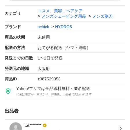
コスメ、美容、ヘアケア
カテゴリ
メンズシェービング用品
メンズ剃刀
ブランド
schick
HYDRO5
商品の状態
未使用
配送の方法
おてがる配送（ヤマト運輸）
発送までの日数
1〜2日で発送
発送元の地域
大阪府
商品ID
z387529056
Yahoo!フリマは全品送料無料・匿名配送
代金は運営が一旦預かり、評価後、出品者に支払われます
出品者
tat********