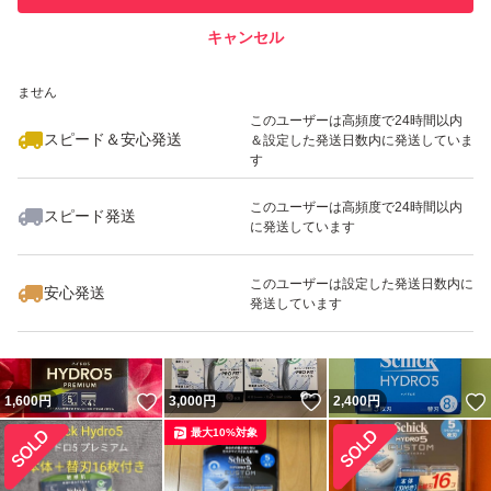
キャンセル
スピード&安心発送
いいね！
2,666
※このバッジは実績に基づく表示であり、発送を保証しているものではあり
円
3,980
円
2,500
円
ません
最大10%対象
このユーザーは高頻度で24時間以内
スピード＆安心発送
＆設定した発送日数内に発送していま
す
このユーザーは高頻度で24時間以内
スピード発送
に発送しています
いいね！
いいね！
3,150
円
1,700
円
3,150
円
このユーザーは設定した発送日数内に
安心発送
発送しています
いいね！
いいね！
1,600
円
3,000
円
2,400
円
最大10%対象