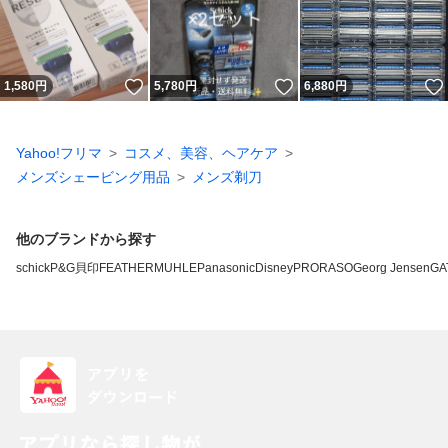
いいね！
いいね！
1,580
円
5,780
円
6,880
円
Yahoo!フリマ
コスメ、美容、ヘアケア
メンズシェービング用品
メンズ剃刀
他のブランドから探す
schick
P&G
貝印
FEATHER
MUHLE
Panasonic
Disney
PRORASO
Georg Jensen
GA