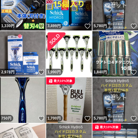
いいね！
いいね！
1,330
円
3,499
円
5,780
円
いいね！
2,978
円
1,990
円
1,840
円
最大10%対象
いいね！
いいね！
750
円
1,700
円
5,780
円
最大10%対象