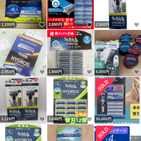
いいね！
いいね！
1,100
円
2,990
円
2,500
円
最大10%対象
いいね！
いいね！
2,953
円
1,948
円
6,000
円
いいね！
いいね！
3,120
円
3,498
円
50,000
円