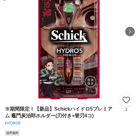
1
/
7
い
※期間限定！【新品】Schickハイドロ5プレミア
2
ム 竈門炭治郎ホルダー(刃付き+替刃4コ)
HYDRO5
送料無料