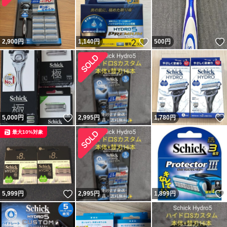
いいね！
2,900
円
1,140
円
500
円
いいね！
5,000
円
2,995
円
1,780
円
最大10%対象
いいね！
5,999
円
2,995
円
1,899
円