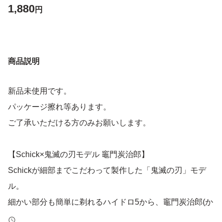
1,880
円
商品説明
新品未使用です。
パッケージ擦れ等あります。
ご了承いただける方のみお願いします。
【Schick×鬼滅の刃モデル 竈門炭治郎】
Schickが細部までこだわって製作した「鬼滅の刃」モデ
ル。
細かい部分も簡単に剃れるハイドロ5から、竈門炭治郎(か
まどたんじろう)モデルが登場。