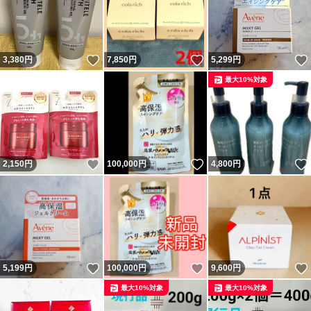
いいね！
いいね！
3,380
円
7,850
円
5,299
円
最大10%対象
いいね！
いいね！
2,150
円
100,000
円
4,800
円
いいね！
いいね！
5,199
円
100,000
円
9,600
円
最大10%対象
最大10%対象