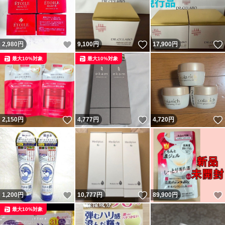
いいね！
いいね！
2,980
円
9,100
円
17,900
円
最大10%対象
最大10%対象
いいね！
いいね！
2,150
円
4,777
円
4,720
円
いいね！
いいね！
1,200
円
10,777
円
89,900
円
最大10%対象