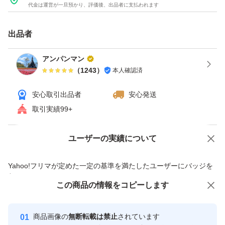
代金は運営が一旦預かり、評価後、出品者に支払われます
出品者
アンパンマン
（
1243
）
本人確認済
安心取引出品者
安心発送
取引実績99+
ユーザーの実績について
価格の相談
商品への質問
商品への質問からの値下げ交渉、不適切なカテゴリ変更依頼は禁止です
Yahoo!フリマが定めた一定の基準を満たしたユーザーにバッジを
付与しています
この商品をみている人にオススメ
この商品の情報をコピーします
安心取引出品者
最大10%対象
Yahoo!フリマの基準をクリアした安
安心取引出品者
商品画像の
無断転載は禁止
されています
心・安全なユーザーです