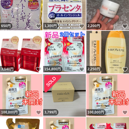
いいね！
いいね！
650
円
1,300
円
2,200
円
いいね！
いいね！
3,140
円
154,800
円
2,250
円
いいね！
100,000
円
3,799
円
100,000
円