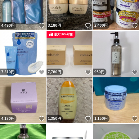
いいね！
いいね！
4,490
円
3,180
円
2,400
円
最大10%対象
いいね！
いいね！
7,310
円
7,780
円
950
円
いいね！
いいね！
4,180
円
1,350
円
1,150
円