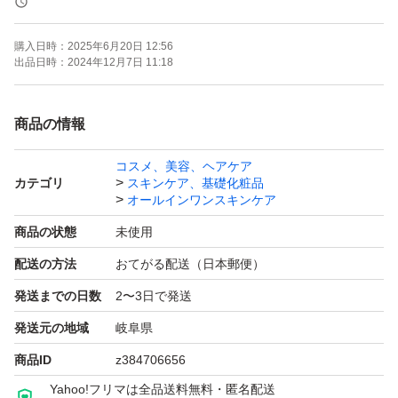
【新品未開封】 ハトムギ オールインワン ゲルクリーム ス
購入日時：
2025年6月20日 12:56
キンケア 保湿 ジェルクリーム 200g×1個 【値下げ不可】
出品日時：
2024年12月7日 11:18
商品の情報
コスメ、美容、ヘアケア
カテゴリ
スキンケア、基礎化粧品
オールインワンスキンケア
商品の状態
未使用
配送の方法
おてがる配送（日本郵便）
発送までの日数
2〜3日で発送
発送元の地域
岐阜県
商品ID
z384706656
Yahoo!フリマは全品送料無料・匿名配送