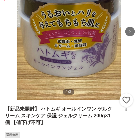
1
/
3
い
【新品未開封】 ハトムギ オールインワン ゲルク
5
リーム スキンケア 保湿 ジェルクリーム 200g×1
個 【値下げ不可】
送料無料