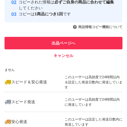
コピーされた情報は
必ずご自身の商品に合わせて編集
取引実績
してください
コピーは
1商品につき1回
です
このユーザーはYahoo!フリマの取
取引実績◯+
いいね！
いいね！
1,680
円
2,200
円
1,750
円
引を完了させた実績があります
商品情報コピー機能について
このユーザーは他フリマサービス
他フリマ実績◯+
出品ページへ
での取引実績があります
キャンセル
スピード&安心発送
いいね！
いいね！
2,250
※このバッジは実績に基づく表示であり、発送を保証しているものではあり
円
1,200
円
1,680
円
ません
このユーザーは高頻度で24時間以内
スピード＆安心発送
＆設定した発送日数内に発送していま
す
このユーザーは高頻度で24時間以内
スピード発送
に発送しています
いいね！
いいね！
1,850
円
2,300
円
699
円
このユーザーは設定した発送日数内に
安心発送
発送しています