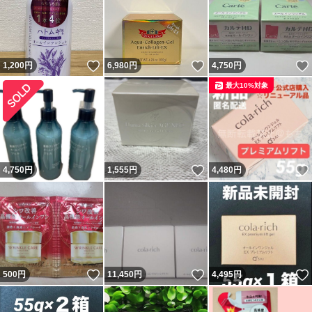
いいね！
いいね！
1,200
円
6,980
円
4,750
円
最大10%対象
いいね！
4,750
円
1,555
円
4,480
円
いいね！
いいね！
500
円
11,450
円
4,495
円