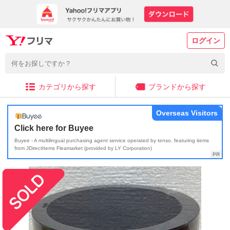
ログイン
カテゴリから探す
ブランドから探す
Overseas Visitors
Click here for Buyee
Buyee - A multilingual purchasing agent service operated by tenso, featuring items
from JDirectItems Fleamarket (provided by LY Corporation)