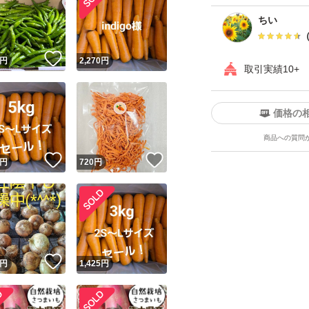
４kgですが、実際
ちい
発送は主に夕方の
！
いいね！
円
2,270
円
取引実績10+
下がったタイミン
価格の
雨天時の場合は、
商品への質問
！
いいね！
いいね！
円
720
円
新聞紙等を多めに
何が、ご質問やご
気軽にコメントに
いいね！
円
1,425
円
ます