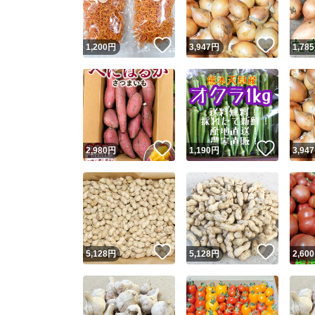
いいね！
いいね
1,200
円
3,947
円
1,785
いいね！
いいね
2,980
円
1,190
円
3,947
いいね！
いいね
5,128
円
5,128
円
2,600