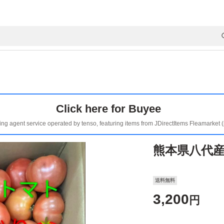
Click here for Buyee
ing agent service operated by tenso, featuring items from JDirectItems Fleamarket 
熊本県八代産
送料無料
3,200
円