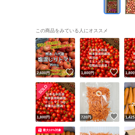
この商品をみている人にオススメ
いいね！
いいね
2,600
円
1,800
円
1,800
いいね
1,800
円
720
円
1,425
最大10%対象