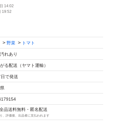
りのワケあり品のトマトです
 14:02
19:52
り扱う分には問題ありません
野菜
トマト
したトマトを梱包しますが
汚れあり
気温の変化により割れたり変色したりしますの
がる配送（ヤマト運輸）
7日で発送
県
、カレーなど用途は様々ですのでたっぷりご使
4179154
マは全品送料無料・匿名配送
り、評価後、出品者に支払われます
２００円