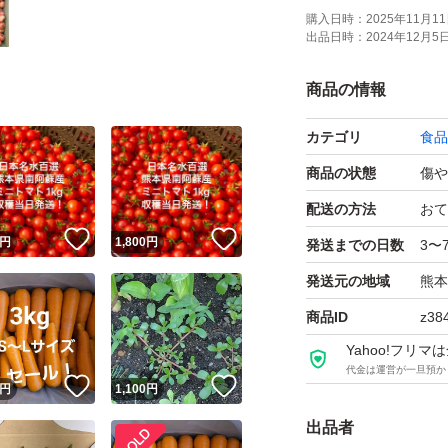
キズ有り・異型有
購入日時：
2025年11月11日
出品日時：
2024年12月5日 
家庭用として、取
商品の情報
カテゴリ
食品
なるべくしっかり
商品の状態
傷や
まれに、発送中や
配送の方法
おて
でご了承ください
！
いいね！
いいね！
円
1,800
円
発送までの日数
3〜
発送元の地域
熊本
サラダ、スープ系
商品ID
z38
用いただけます
Yahoo!フリ
代金は運営が一旦預か
！
いいね！
いいね！
円
1,100
円
４kg→送料込み３
出品者