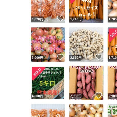
他フ
いいね！
1,620
円
1,710
円
1,785
スピード
※このバッ
スピ
いいね！
いいね
3,000
円
2,610
円
1,710
スピ
安心
いいね
4,800
円
2,980
円
2,980