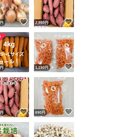
商品情報コピー機
リマ実績◯+
このユーザーは他フリマサービスでの取引実績があります
いいね！
いいね！
円
2,980
円
出品ページへ
&安心発送
キャンセル
ジは実績に基づく表示であり、発送を保証しているものではありません
このユーザーは高頻度で24時間以内＆設定した発送日数内に
ード＆安心発送
ます
！
いいね！
円
1,150
円
ード発送
このユーザーは高頻度で24時間以内に発送しています
発送
このユーザーは設定した発送日数内に発送しています
！
いいね！
いいね！
円
690
円