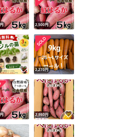
円
2,500
円
ユーザーの実績について
！
いいね！
円
2,270
円
o!フリマが定めた一定の基準を満たしたユーザーにバッジを付与しています
出品者
この商品の情報をコピーします
取引出品者
Yahoo!フリマの基準をクリアした安心・安全なユーザーです
！
いいね！
商品画像の
無断転載は禁止
されています
円
2,980
円
コピーされた情報は
必ずご自身の商品に合わせて編集
してください
コピーは
1商品につき1回
です
実績◯+
このユーザーはYahoo!フリマの取引を完了させた実績があり