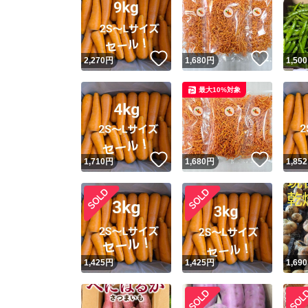
いいね！
いいね
2,270
円
1,680
円
1,500
最大10%対象
いいね！
いいね
1,710
円
1,680
円
1,852
1,425
円
1,425
円
1,690