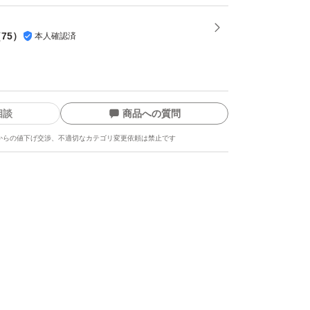
は５kg近く入ってます
（
75
）
本人確認済
気温が
グで発送致します
相談
商品への質問
カビ防止のため日にちをずらすか
からの値下げ交渉、不適切なカテゴリ変更依頼は禁止です
梱包して発送致します
要望がございましたら
て受け付けておりますので、よろしくお願いし