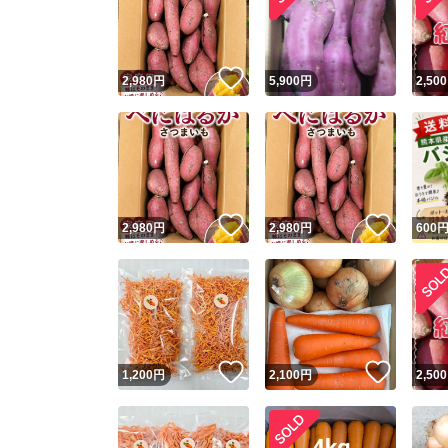
いいね！
2,980
円
5,900
円
2,500
いいね！
いいね
2,980
円
2,980
円
600
Yaho
安心取引
安心
いいね！
いいね
1,200
円
2,100
円
2,500
取引実績
取引