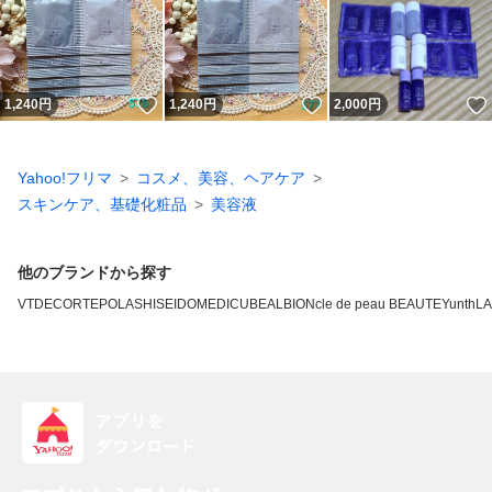
いいね！
いいね！
1,240
円
1,240
円
2,000
円
Yahoo!フリマ
コスメ、美容、ヘアケア
スキンケア、基礎化粧品
美容液
他のブランドから探す
VT
DECORTE
POLA
SHISEIDO
MEDICUBE
ALBION
cle de peau BEAUTE
Yunth
L