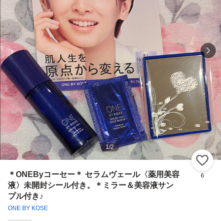
1
/
2
い
＊ONEByコーセー＊ セラムヴェール〈薬用美容
6
液〉未開封シール付き。＊ミラー＆美容液サン
プル付き♪
ONE BY KOSE