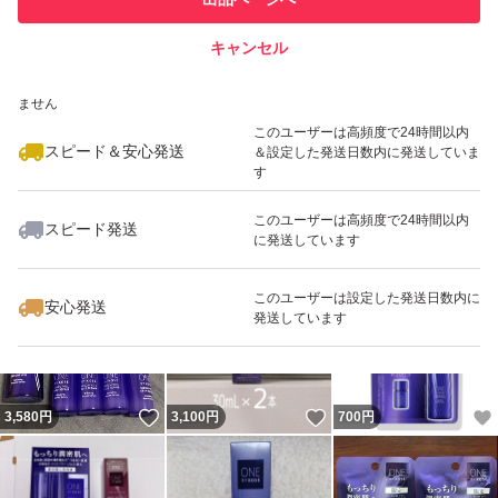
での取引実績があります
キャンセル
スピード&安心発送
いいね！
いいね！
1,000
※このバッジは実績に基づく表示であり、発送を保証しているものではあり
円
2,200
円
970
円
ません
このユーザーは高頻度で24時間以内
スピード＆安心発送
＆設定した発送日数内に発送していま
す
このユーザーは高頻度で24時間以内
スピード発送
に発送しています
いいね！
いいね！
890
円
1,000
円
1,000
円
最大10%対象
このユーザーは設定した発送日数内に
安心発送
発送しています
いいね！
いいね！
3,580
円
3,100
円
700
円