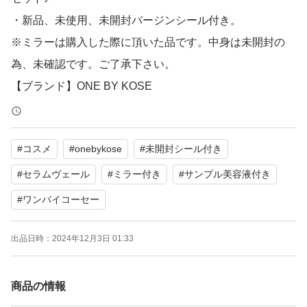
・新品、未使用、未開封バージンシール付き。
※ミラーは購入した際に頂いた品です。中身は未開封の
為、未確認です。ご了承下さい。
【ブランド】ONE BY KOSE
【カテゴリ】薬用美容液
※ミラーの鏡面に模様はございません。
#
コスメ
#
onebykose
#
未開封シール付き
※パンフは同封致しません。ご了承下さい
※返品、交換はご遠慮下さい。全てNC.NRでお願いしま
#
セラムヴェール
#
ミラー付き
#
サンプル美容液付き
#
ワンバイコーセー
出品日時：
2024年12月3日 01:33
商品の情報