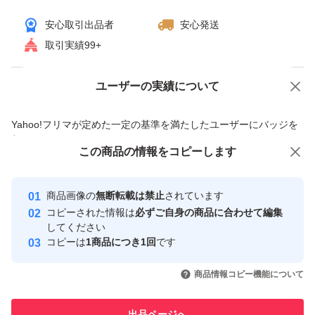
安心取引出品者
安心発送
取引実績99+
ユーザーの実績について
価格の相談
商品への質問
商品への質問からの値下げ交渉、不適切なカテゴリ変更依頼は禁止です
Yahoo!フリマが定めた一定の基準を満たしたユーザーにバッジを
付与しています
この商品をみている人にオススメ
この商品の情報をコピーします
安心取引出品者
最大10%対象
Yahoo!フリマの基準をクリアした安
安心取引出品者
商品画像の
無断転載は禁止
されています
心・安全なユーザーです
コピーされた情報は
必ずご自身の商品に合わせて編集
取引実績
してください
コピーは
1商品につき1回
です
このユーザーはYahoo!フリマの取
取引実績◯+
いいね！
いいね！
990
円
1,680
円
2,200
円
引を完了させた実績があります
商品情報コピー機能について
このユーザーは他フリマサービス
他フリマ実績◯+
出品ページへ