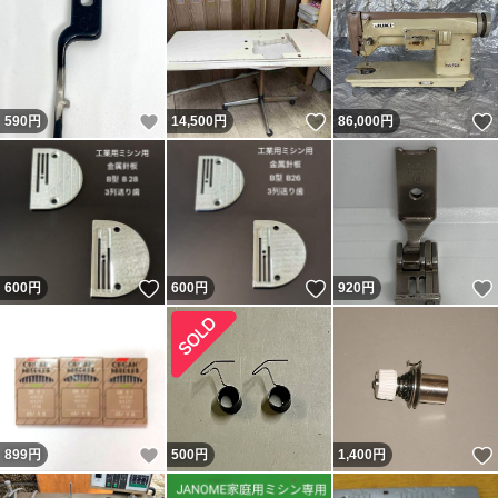
いいね！
いいね！
590
円
14,500
円
86,000
円
いいね！
いいね！
600
円
600
円
920
円
いいね！
899
円
500
円
1,400
円