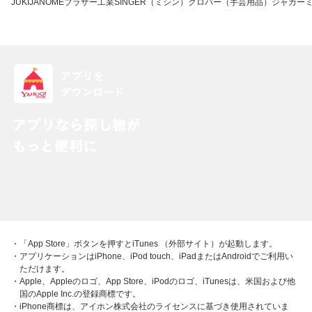
JUKI
JANOME
ブラザー工業
SINGER（ミシン）
クロバー（手芸用品）
ジャガー
・「App Store」ボタンを押すとiTunes （外部サイト）が起動します。
・アプリケーションはiPhone、iPod touch、iPadまたはAndroidでご利用い
ただけます。
・Apple、Appleのロゴ、App Store、iPodのロゴ、iTunesは、米国および他
国のApple Inc.の登録商標です。
・iPhone商標は、アイホン株式会社のライセンスに基づき使用されていま