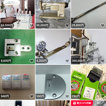
いいね！
いいね！
84,500
円
86,000
円
29,800
円
いいね！
いいね！
8,600
円
4,300
円
300,000
円
いいね！
いいね！
940
円
590
円
700
円
最大10%対象