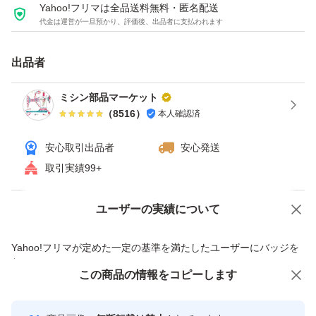
Yahoo!フリマは全品送料無料・匿名配送
代金は運営が一旦預かり、評価後、出品者に支払われます
出品者
ミシン部品マーケット
（
8516
）
本人確認済
安心取引出品者
安心発送
取引実績99+
ユーザーの実績について
価格の相談
商品への質問
商品への質問からの値下げ交渉、不適切なカテゴリ変更依頼は禁止です
Yahoo!フリマが定めた一定の基準を満たしたユーザーにバッジを
付与しています
この商品をみている人にオススメ
この商品の情報をコピーします
安心取引出品者
Yahoo!フリマの基準をクリアした安
安心取引出品者