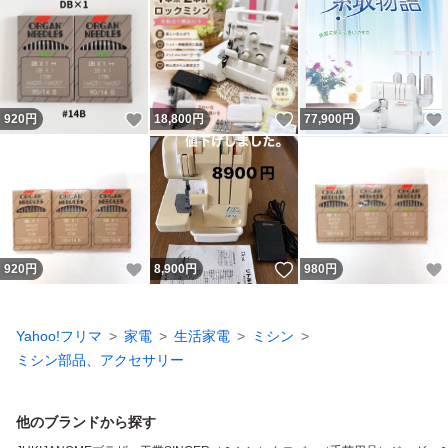
いいね！
いいね！
920
円
18,800
円
77,900
円
いいね！
いいね！
920
円
8,900
円
980
円
Yahoo!フリマ
家電
生活家電
ミシン
ミシン部品、アクセサリー
他のブランドから探す