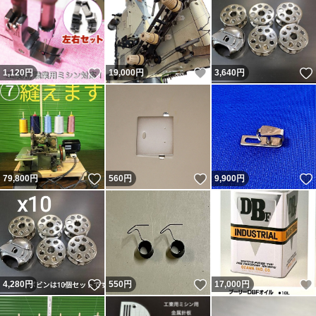
いいね！
いいね！
1,120
円
19,000
円
3,640
円
いいね！
いいね！
79,800
円
560
円
9,900
円
いいね！
いいね！
4,280
円
550
円
17,000
円