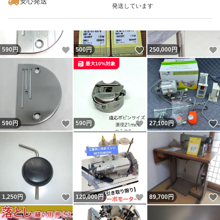
安心発送
発送しています
いいね！
いいね！
590
円
500
円
250,000
円
最大10%対象
いいね！
いいね！
590
円
590
円
27,100
円
いいね！
いいね！
1,250
円
120,000
円
89,700
円