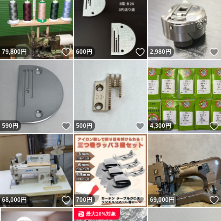
いいね！
いいね！
79,800
円
600
円
2,980
円
いいね！
いいね！
590
円
500
円
4,300
円
いいね！
いいね！
68,000
円
700
円
69,000
円
最大10%対象