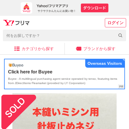
ログイン
カテゴリから探す
ブランドから探す
Overseas Visitors
Click here for Buyee
Buyee - A multilingual purchasing agent service operated by tenso, featuring items
from JDirectItems Fleamarket (provided by LY Corporation)