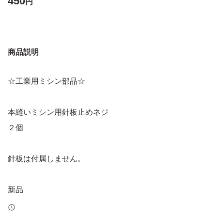
450
円
商品説明
☆工業用ミシン部品☆
本縫いミシン用針板止めネジ
２個
針板は付属しません。
新品