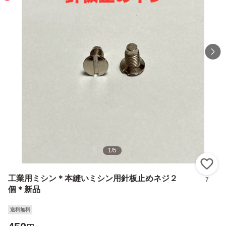
1
/
5
い
工業用ミシン＊本縫いミシン用針板止めネジ２
7
個＊新品
送料無料