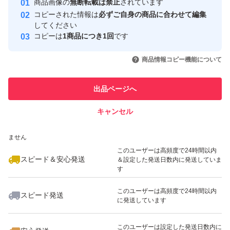
商品画像の
無断転載は禁止
されています
心・安全なユーザーです
コピーされた情報は
必ずご自身の商品に合わせて編集
取引実績
してください
コピーは
1商品につき1回
です
このユーザーはYahoo!フリマの取
取引実績◯+
いいね！
いいね！
490
円
590
円
590
円
引を完了させた実績があります
商品情報コピー機能について
このユーザーは他フリマサービス
他フリマ実績◯+
出品ページへ
での取引実績があります
キャンセル
スピード&安心発送
いいね！
いいね！
590
※このバッジは実績に基づく表示であり、発送を保証しているものではあり
円
30,000
円
490
円
ません
このユーザーは高頻度で24時間以内
スピード＆安心発送
＆設定した発送日数内に発送していま
す
このユーザーは高頻度で24時間以内
スピード発送
に発送しています
いいね！
いいね！
800
円
590
円
800
円
このユーザーは設定した発送日数内に