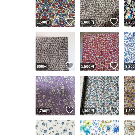
他フ
いいね！
いいね
1,500
円
1,800
円
2,250
スピード
※このバッ
スピ
いいね！
いいね
600
円
1,500
円
3,200
スピ
安心
いいね！
いいね
1,780
円
1,300
円
1,300