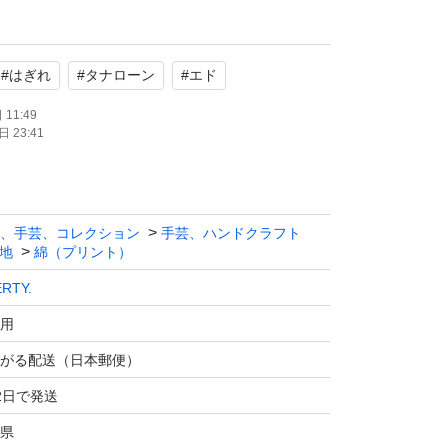
#
はぎれ
#
タナローン
#
エド
物に近い様に写しましたが上手に写せない色も
11:49
 23:41
際のカラーとはイメージが違うことがございま
い致します。
、手芸、コレクション
手芸、ハンドクラフト
糸が出てますが処理せずお送りしますご了承お
地
綿（プリント）
ERTY.
用
ンやフリマサイトなどで買い集めた生地です
がる配送（日本郵便）
分かるお品は記載する様にしてますが年月経っ
2日で発送
可能性もございます
ご購入お控えくださいますようお願い致しま
県