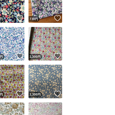
商品情報コピー機
リマ実績◯+
このユーザーは他フリマサービスでの取引実績があります
！
いいね！
いいね！
円
730
円
出品ページへ
&安心発送
キャンセル
ジは実績に基づく表示であり、発送を保証しているものではありません
このユーザーは高頻度で24時間以内＆設定した発送日数内に
ード＆安心発送
ます
！
いいね！
いいね！
円
1,300
円
ード発送
このユーザーは高頻度で24時間以内に発送しています
発送
このユーザーは設定した発送日数内に発送しています
！
いいね！
いいね！
円
1,300
円