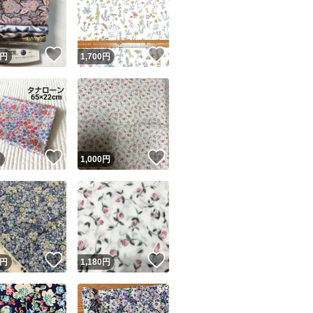
（お話中でも即決
い）
！
いいね！
いいね！
円
1,700
円
マイペースでお値
誠意をもって早い
ユーザーの実績について
す。
！
いいね！
いいね！
円
1,000
円
o!フリマが定めた一定の基準を満たしたユーザーにバッジを付与しています
どうぞご理解され
出品者
この商品の情報をコピーします
取引出品者
Yahoo!フリマの基準をクリアした安心・安全なユーザーです
！
いいね！
いいね！
商品画像の
無断転載は禁止
されています
円
1,180
円
コピーされた情報は
必ずご自身の商品に合わせて編集
してください
コピーは
1商品につき1回
です
実績◯+
このユーザーはYahoo!フリマの取引を完了させた実績があり