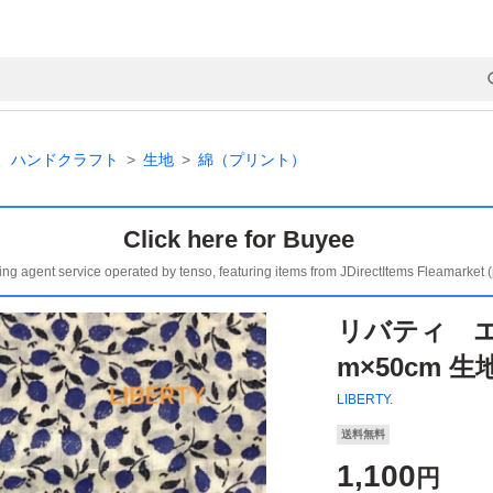
、ハンドクラフト
生地
綿（プリント）
Click here for Buyee
ing agent service operated by tenso, featuring items from JDirectItems Fleamarket 
リバティ エ
m×50cm 
LIBERTY.
送料無料
1,100
円