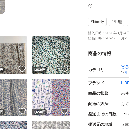
カラー ブルー
#
liberty
#
生地
お品の色ですが実
ございます
購入日時：
2026年3月24日 
出品日時：
2024年11月25日
視聴環境により実
す予めご了承お願
商品の情報
楽器
！
いいね！
いいね！
（切りっぱなしの
カテゴリ
円
1,680
円
生
願い致します）
ブランド
LIB
商品の状態
未使
数年前にオンライ
配送の方法
おて
品名・購入先など
！
いいね！
いいね！
円
1,650
円
発送までの日数
1〜
ており思い違いの
お答え必要な方は
発送元の地域
兵庫