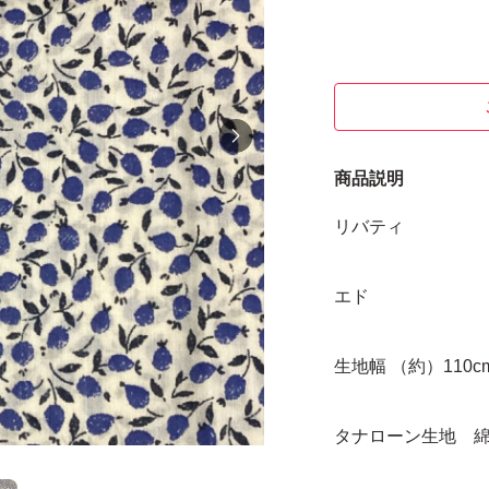
商品説明
リバティ
エド
生地幅 （約）110c
タナローン生地 綿