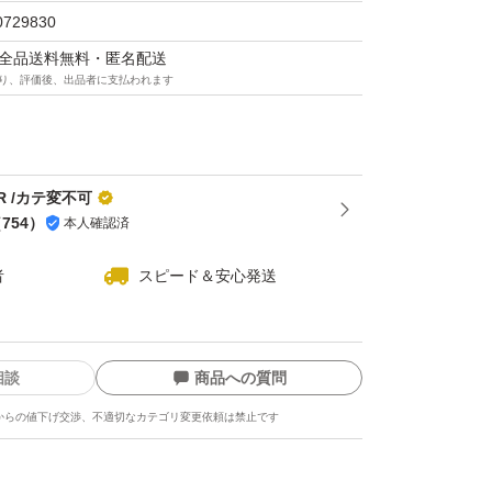
0729830
マは全品送料無料・匿名配送
り、評価後、出品者に支払われます
認後出品しておりますが汚れ傷み色落ち色焼け
る場合がございます
あります。
りません。
 /カテ変不可
（
754
）
本人確認済
て畳みなおしコンパクトにしお送り致します。
者
スピード＆安心発送
置き対応しておりません。
下げる場合もございます
相談
商品への質問
からの値下げ交渉、不適切なカテゴリ変更依頼は禁止です
はお受けできません、ご購入前にコメントお願