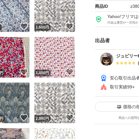
す。
商品ID
z38
Yahoo!フリ
代金は運営が一旦預か
自宅保管のため確
！
いいね！
いいね！
円
1,600
円
など見落としがあ
出品者
畳じわ、糸ほつれ
ペット、喫煙者お
ジュビリーR
梱包方法にあわせ
！
いいね！
いいね！
円
1,400
円
安心取引出品
切り売り、お取り
取引実績99+
予告なく出品取り
価格の
！
いいね！
いいね！
商品への質問
円
2,980
円
購入後のおまとめ
い致します