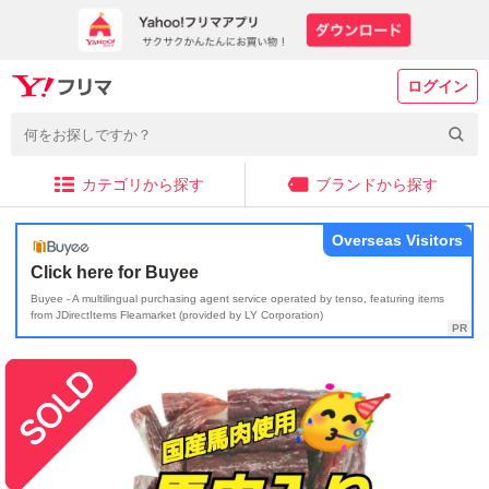
ログイン
カテゴリから探す
ブランドから探す
Overseas Visitors
Click here for Buyee
Buyee - A multilingual purchasing agent service operated by tenso, featuring items
from JDirectItems Fleamarket (provided by LY Corporation)