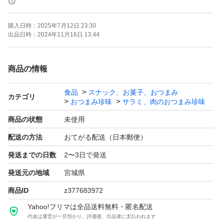
独自の製法で、肉の旨みとスパイシーな味わいで、県内は
購入日時：
2025年7月12日 23:30
もちろん全国に幅広いファンに支持されているカルパス！
出品日時：
2024年11月16日 13:44
天然羊腸を使用した
商品の情報
ジューシーカルパス！
食品
スナック、お菓子、おつまみ
カテゴリ
おつまみ珍味
サラミ、肉のおつまみ珍味
ボリュームたっぷり！
商品の状態
未使用
てんてん！てんこ盛りサイズのカルパス
配送の方法
おてがる配送（日本郵便）
発送までの日数
2〜3日で発送
この機会に山形の味を是非ご賞味下さいね(⌒▽⌒)
発送元の地域
宮城県
★宮内ハム
商品ID
z377683972
★国産馬肉使用！
Yahoo!フリマは全品送料無料・匿名配送
代金は運営が一旦預かり、評価後、出品者に支払われます
★馬肉ドライソーセージ