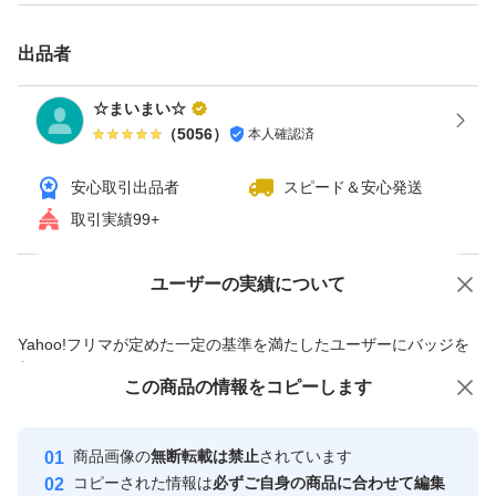
★250ｇ ×2袋
出品者
おてがる配送 常温発送
☆まいまい☆
（
5056
）
本人確認済
ゆうパケットポスト便にてお届けします。
安心取引出品者
スピード＆安心発送
どうぞ宜しくお願い致します。
取引実績99+
ユーザーの実績について
価格の相談
商品への質問
商品への質問からの値下げ交渉、不適切なカテゴリ変更依頼は禁止です
Yahoo!フリマが定めた一定の基準を満たしたユーザーにバッジを
付与しています
この商品をみている人にオススメ
この商品の情報をコピーします
安心取引出品者
最大10%対象
Yahoo!フリマの基準をクリアした安
安心取引出品者
商品画像の
無断転載は禁止
されています
心・安全なユーザーです
コピーされた情報は
必ずご自身の商品に合わせて編集