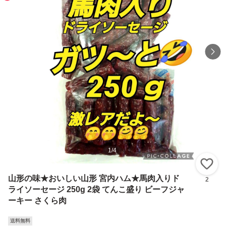
1
/
4
い
山形の味★おいしい山形 宮内ハム★馬肉入りド
2
ライソーセージ 250g 2袋 てんこ盛り ビーフジャ
ーキー さくら肉
送料無料