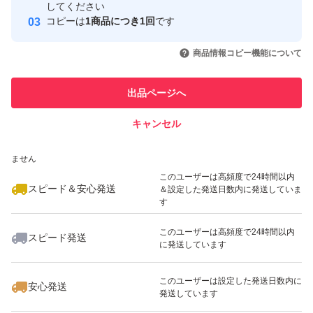
取引実績
してください
コピーは
1商品につき1回
です
このユーザーはYahoo!フリマの取
取引実績◯+
いいね！
いいね！
2,490
円
2,490
円
2,490
円
引を完了させた実績があります
商品情報コピー機能について
最大10%対象
このユーザーは他フリマサービス
他フリマ実績◯+
出品ページへ
での取引実績があります
キャンセル
スピード&安心発送
いいね！
いいね！
3,480
※このバッジは実績に基づく表示であり、発送を保証しているものではあり
円
2,490
円
2,490
円
ません
最大10%対象
このユーザーは高頻度で24時間以内
スピード＆安心発送
＆設定した発送日数内に発送していま
す
このユーザーは高頻度で24時間以内
スピード発送
に発送しています
いいね！
いいね！
2,490
円
3,480
円
2,490
円
最大10%対象
このユーザーは設定した発送日数内に
安心発送
発送しています