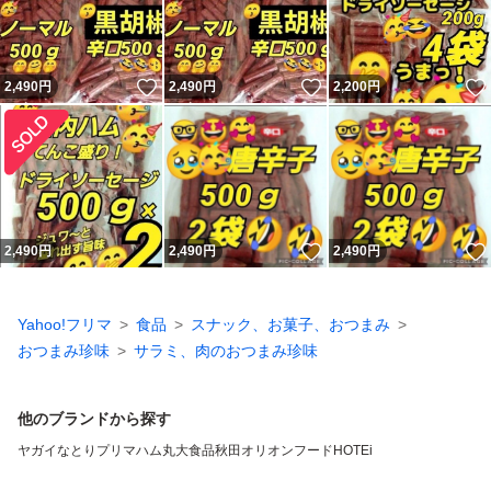
いいね！
いいね！
2,490
円
2,490
円
2,200
円
いいね！
2,490
円
2,490
円
2,490
円
Yahoo!フリマ
食品
スナック、お菓子、おつまみ
おつまみ珍味
サラミ、肉のおつまみ珍味
他のブランドから探す
ヤガイ
なとり
プリマハム
丸大食品
秋田オリオンフード
HOTEi