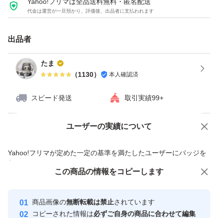
Yahoo!フリマは全品送料無料・匿名配送
代金は運営が一旦預かり、評価後、出品者に支払われます
出品者
たま
（
1130
）
本人確認済
スピード発送
取引実績99+
ユーザーの実績について
価格の相談
商品への質問
商品への質問からの値下げ交渉、不適切なカテゴリ変更依頼は禁止です
Yahoo!フリマが定めた一定の基準を満たしたユーザーにバッジを
付与しています
この商品をみている人にオススメ
この商品の情報をコピーします
安心取引出品者
Yahoo!フリマの基準をクリアした安
安心取引出品者
商品画像の
無断転載は禁止
されています
心・安全なユーザーです
コピーされた情報は
必ずご自身の商品に合わせて編集