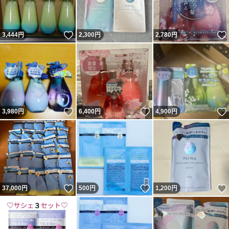
いいね！
3,444
円
2,300
円
2,780
円
いいね！
いいね！
3,980
円
6,400
円
4,900
円
いいね！
いいね！
37,000
円
500
円
1,200
円