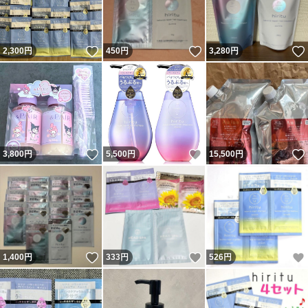
いいね！
いいね！
2,300
円
450
円
3,280
円
いいね！
いいね！
3,800
円
5,500
円
15,500
円
いいね！
いいね！
1,400
円
333
円
526
円