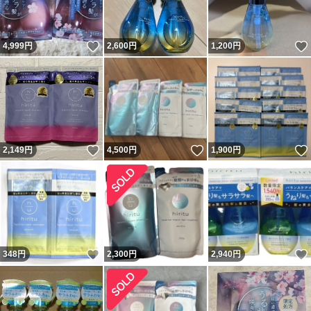
いいね！
4,999
円
2,600
円
1,200
円
いいね！
いいね！
2,149
円
4,500
円
1,900
円
いいね！
348
円
2,300
円
2,940
円