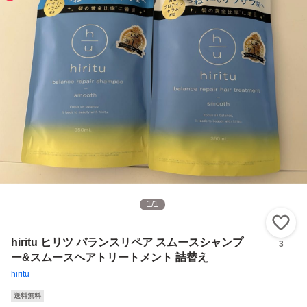
1
/
1
い
hiritu ヒリツ バランスリペア スムースシャンプ
3
ー&スムースヘアトリートメント 詰替え
hiritu
送料無料