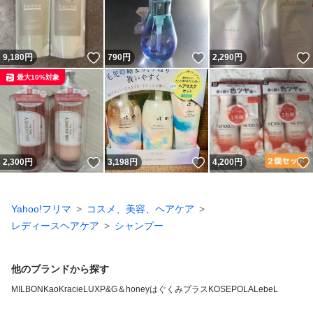
いいね！
いいね！
9,180
円
790
円
2,290
円
最大10%対象
いいね！
いいね！
2,300
円
3,198
円
4,200
円
Yahoo!フリマ
コスメ、美容、ヘアケア
レディースヘアケア
シャンプー
他のブランドから探す
MILBON
Kao
Kracie
LUX
P&G
＆honey
はぐくみプラス
KOSE
POLA
LebeL