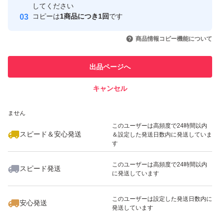
取引実績
してください
コピーは
1商品につき1回
です
このユーザーはYahoo!フリマの取
取引実績◯+
いいね！
いいね！
2,780
円
2,000
円
3,080
円
引を完了させた実績があります
商品情報コピー機能について
このユーザーは他フリマサービス
他フリマ実績◯+
出品ページへ
での取引実績があります
キャンセル
スピード&安心発送
いいね！
いいね！
2,780
※このバッジは実績に基づく表示であり、発送を保証しているものではあり
円
2,970
円
2,480
円
ません
このユーザーは高頻度で24時間以内
スピード＆安心発送
＆設定した発送日数内に発送していま
す
このユーザーは高頻度で24時間以内
スピード発送
に発送しています
いいね！
いいね！
3,400
円
2,200
円
1,500
円
このユーザーは設定した発送日数内に
安心発送
発送しています