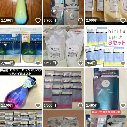
いいね！
いいね！
1,160
円
8,700
円
2,999
円
いいね！
いいね！
2,980
円
6,698
円
704
円
いいね！
いいね！
1,199
円
1,300
円
1,485
円