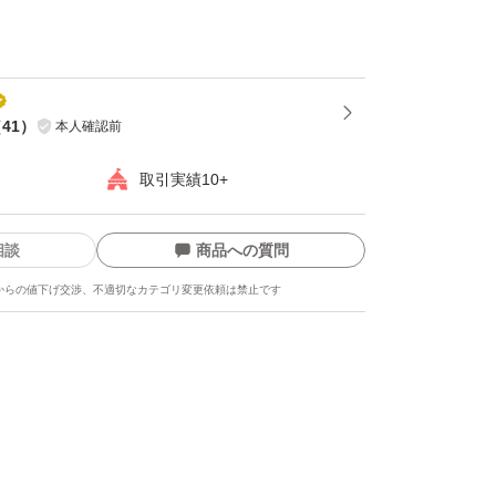
事をご理解していただき
よろしくお願い致します。
どがございましたら、お気軽にコメントして下
（
41
）
本人確認前
取引実績10+
します。
相談
商品への質問
からの値下げ交渉、不適切なカテゴリ変更依頼は禁止です