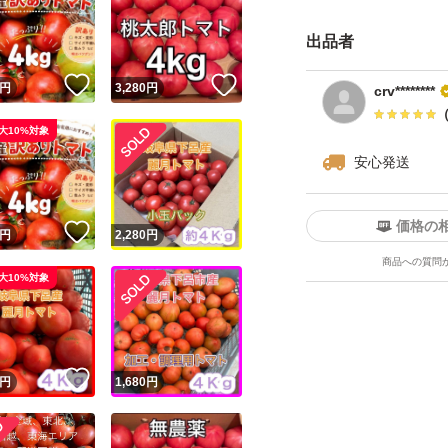
ワケ有り品という
出品者
ご購入のご検討を
！
いいね！
いいね！
円
3,280
円
crv********
何か疑問や質問な
大10%対象
さい。
安心発送
よろしくお願い致
価格の
！
いいね！
円
2,280
円
商品への質問
大10%対象
！
いいね！
円
1,680
円