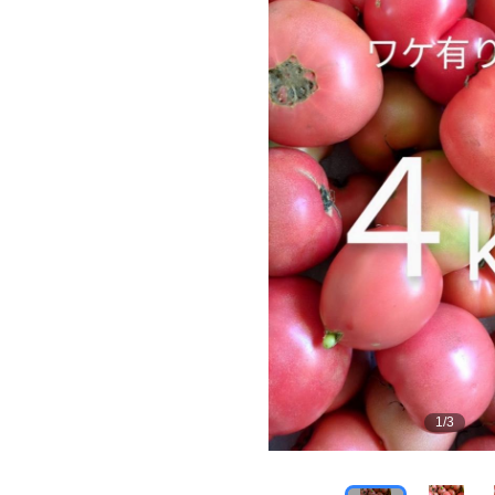
1
/
3