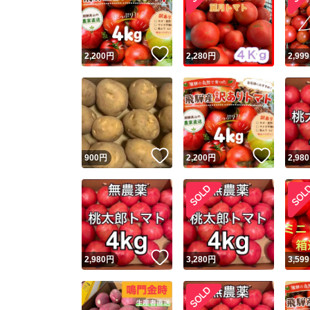
いいね！
2,200
円
2,280
円
2,999
いいね！
いいね
900
円
2,200
円
2,980
Yaho
安心取引
安心
いいね！
2,980
円
3,280
円
3,599
取引実績
取引