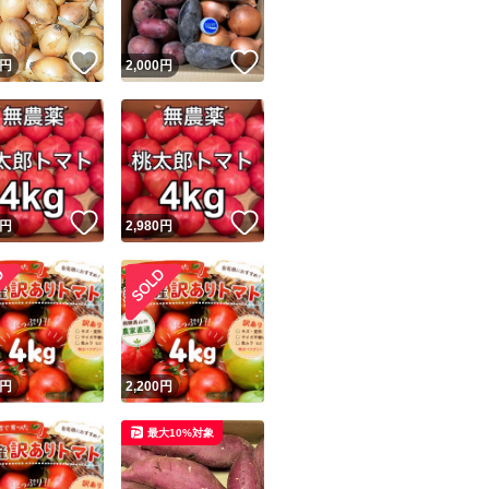
！
いいね！
いいね！
円
2,000
円
！
いいね！
いいね！
円
2,980
円
！
円
2,200
円
最大10%対象