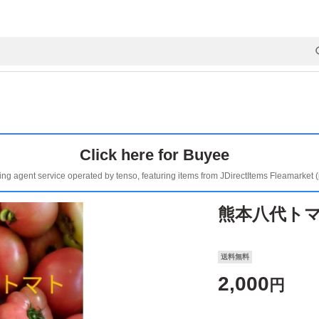
Click here for Buyee
ing agent service operated by tenso, featuring items from JDirectItems Fleamarket 
熊本八代トマ
送料無料
2,000
円