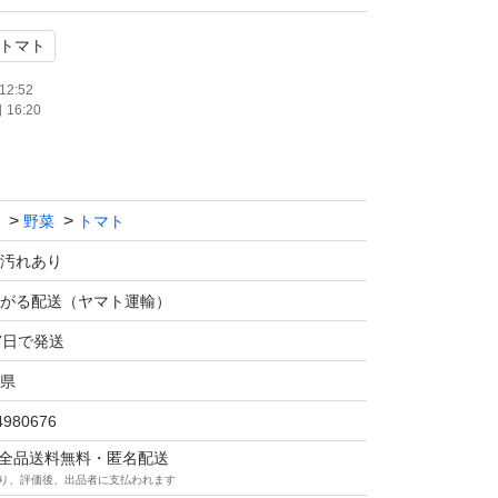
すが、実際は箱の重さ込みで５kg近く入れて発
トマト
12:52
16:20
新聞紙を使用し、
汁出やカビの対策として梱包致します。
野菜
トマト
用したい方
汚れあり
がる配送（ヤマト運輸）
けではないので
7日で発送
なります。
県
4980676
。生物のため、返品交換不可となっておりま
マは全品送料無料・匿名配送
り、評価後、出品者に支払われます