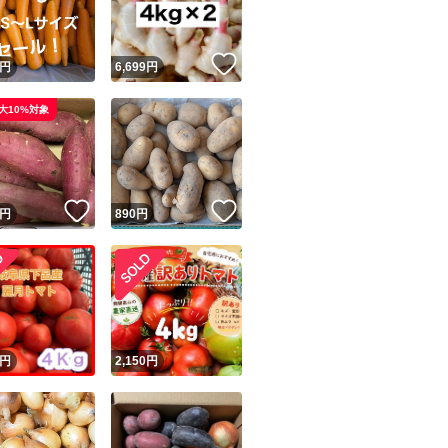
！
いいね！
円
6,699
円
大10%対象
！
いいね！
いいね！
円
890
円
！
円
2,150
円