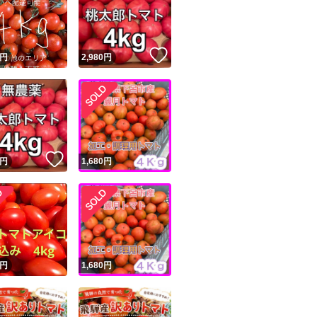
いいね！
円
2,980
円
ユーザーの実績について
！
いいね！
円
1,680
円
o!フリマが定めた一定の基準を満たしたユーザーにバッジを付与しています
出品者
この商品の情報をコピーします
取引出品者
Yahoo!フリマの基準をクリアした安心・安全なユーザーです
商品画像の
無断転載は禁止
されています
円
1,680
円
コピーされた情報は
必ずご自身の商品に合わせて編集
してください
コピーは
1商品につき1回
です
実績◯+
このユーザーはYahoo!フリマの取引を完了させた実績があり