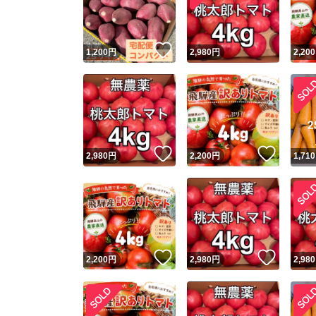
他フ
いいね！
1,200
円
2,980
円
2,200
スピード
※このバッ
スピ
いいね！
いいね
2,980
円
2,200
円
1,710
スピ
安心
いいね！
いいね
2,200
円
2,980
円
2,980