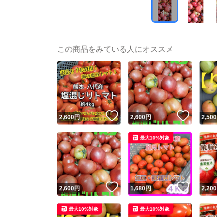
この商品をみている人にオススメ
いいね！
いいね
2,600
円
2,600
円
2,500
最大10%対象
いいね！
いいね
2,600
円
1,680
円
2,200
最大10%対象
最大10%対象