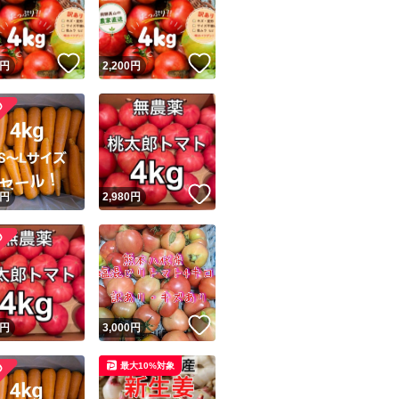
商品情報コピー機
リマ実績◯+
このユーザーは他フリマサービスでの取引実績があります
いいね！
いいね！
円
2,200
円
出品ページへ
&安心発送
キャンセル
ジは実績に基づく表示であり、発送を保証しているものではありません
このユーザーは高頻度で24時間以内＆設定した発送日数内に
ード＆安心発送
ます
！
いいね！
円
2,980
円
ード発送
このユーザーは高頻度で24時間以内に発送しています
発送
このユーザーは設定した発送日数内に発送しています
！
いいね！
円
3,000
円
最大10%対象