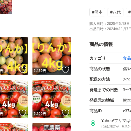
４kgと記載してま
#
熊本
#
八代
#
送いたします。
購入日時：
2025年6月8日 
出品日時：
2024年11月7日 
箱の中は緩衝材や
発送中での傷みや
商品の情報
カテゴリ
食品
大量にトマトを使
商品の状態
傷や
必見です！！
！
いいね！
いいね！
円
2,450
円
配送の方法
おて
毎回出品できるわ
発送までの日数
3〜
出品してる限りに
発送元の地域
熊本
商品ID
z37
！
いいね！
いいね！
円
2,200
円
常温での発送です
Yahoo!フリ
す。
代金は運営が一旦預か