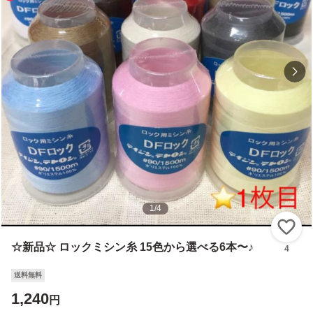
1
/
4
い
☆新品☆ ロックミシン糸 15色から選べる6本〜♪
4
送料無料
1,240
円