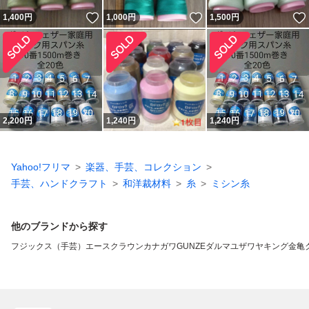
いいね！
いいね！
1,400
円
1,000
円
1,500
円
2,200
円
1,240
円
1,240
円
Yahoo!フリマ
楽器、手芸、コレクション
手芸、ハンドクラフト
和洋裁材料
糸
ミシン糸
他のブランドから探す
フジックス（手芸）
エースクラウン
カナガワ
GUNZE
ダルマ
ユザワヤ
キング
金亀