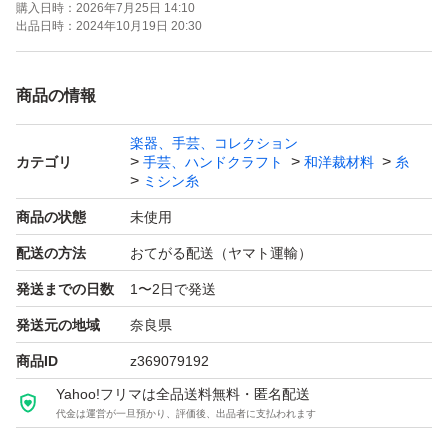
購入日時：
2026年7月25日 14:10
白 黒 生成(白に近い)
出品日時：
2024年10月19日 20:30
《写真1枚目の前列》
商品の情報
ベビーブルー409 ベビーピンク104 薄黄色202
楽器、手芸、コレクション
カテゴリ
手芸、ハンドクラフト
和洋裁材料
糸
《写真２枚目の前列》
ミシン糸
茶ゴールド331 ベージュ303 グレー615
商品の状態
未使用
配送の方法
おてがる配送（ヤマト運輸）
《写真3枚目の前列》
発送までの日数
1〜2日で発送
こげ茶337 赤133 薄ゴールド341
発送元の地域
奈良県
商品ID
z369079192
《写真4枚目の前列》
Yahoo!フリマは全品送料無料・匿名配送
あずき色123 深緑516 紺色 417
代金は運営が一旦預かり、評価後、出品者に支払われます