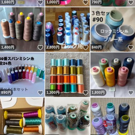
いいね！
いいね！
1,680
円
1,000
円
790
円
☆ベビーロック Sakura(サクラ)在庫ございます。
ハンドメイド ミシン ミシン本体 ブラザー シンガー JUKI
糸 16-145
いいね！
いいね！
1,400
円
2,800
円
840
円
#ロックミシン糸haku
#ハンドメイド
#ロック
いいね！
いいね！
890
円
1,300
円
1,800
円
#ロックミシン
#ロック糸
#テイジンテトロン
#ミシン糸