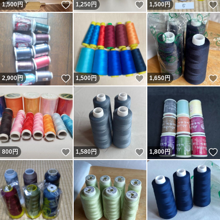
いいね！
いいね！
1,500
円
1,250
円
1,500
円
#糸取物語
#衣縫人
#ミシン
#ダイヤフェザー
いいね！
いいね！
2,900
円
1,500
円
1,650
円
いいね！
いいね！
800
円
1,580
円
1,800
円