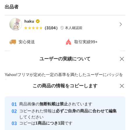
お好きなお色と本数コメント頂ければ
出品者
専用お作りいたします
haku
（
3104
）
本人確認前
☆6本 ¥1240
安心発送
取引実績99+
☆7本 ¥1353
☆8本 ¥1465
ユーザーの実績について
価格の相談
商品への質問
☆9本 ¥1578
☆10本 ¥1690
商品への質問からの値下げ交渉、不適切なカテゴリ変更依頼は禁止です
Yahoo!フリマが定めた一定の基準を満たしたユーザーにバッジを
☆11本 ¥1803
付与しています
この商品をみている人にオススメ
この商品の情報をコピーします
安心取引出品者
☆12本 ¥1915
☆13本 ¥2028
Yahoo!フリマの基準をクリアした安
安心取引出品者
商品画像の
無断転載は禁止
されています
心・安全なユーザーです
☆14本 ¥2140
コピーされた情報は
必ずご自身の商品に合わせて編集
☆15本 ¥2253
取引実績
してください
コピーは
1商品につき1回
です
本数増えるほどお得になります
このユーザーはYahoo!フリマの取