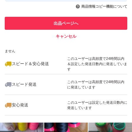
取引実績◯+
いいね！
いいね！
1,240
円
1,560
円
1,200
円
引を完了させた実績があります
商品情報コピー機能について
※白糸ご注文の際、糸を巻いているボビンの色が写真の透
このユーザーは他フリマサービス
他フリマ実績◯+
出品ページへ
明ではなく青色の場合がございます。
での取引実績があります
(糸は透明ボビンと青色ボビン同じものになります)
キャンセル
スピード&安心発送
いいね！
いいね！
2,200
※このバッジは実績に基づく表示であり、発送を保証しているものではあり
円
1,915
円
2,840
円
ません
※光の加減や角度によって色の見え方が多少異なりますの
最大10%対象
このユーザーは高頻度で24時間以内
でご了承くださいませm(__)m
スピード＆安心発送
＆設定した発送日数内に発送していま
す
こちらの糸は大黒絲業(株)のダイヤフェザーと
このユーザーは高頻度で24時間以内
スピード発送
に発送しています
よばれる糸となります。
いいね！
いいね！
2,800
円
1,498
円
1,250
円
生産工場は、中国にあります。
このユーザーは設定した発送日数内に
安心発送
発送しています
縫い調子も良く、使いやすい
ロックミシン糸です。
手芸店でも販売されています♪