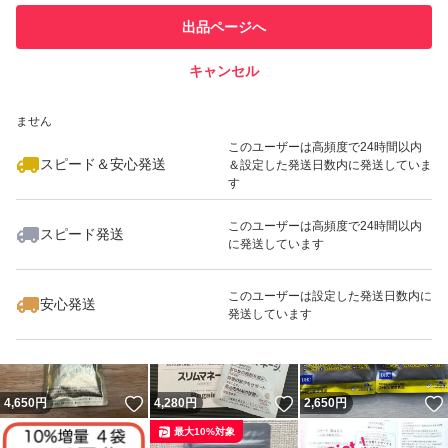
このユーザーは他フリマサービス
他フリマ実績◯+
出品ページへ
での取引実績があります
キャンセル
スピード&安心発送
いいね！
いいね！
2,200
※このバッジは実績に基づく表示であり、発送を保証しているものではあり
円
3,900
円
10,500
円
ません
最大10%対象
このユーザーは高頻度で24時間以内
スピード＆安心発送
＆設定した発送日数内に発送していま
す
このユーザーは高頻度で24時間以内
スピード発送
に発送しています
いいね！
2,100
円
4,680
円
2,000
円
このユーザーは設定した発送日数内に
安心発送
発送しています
いいね！
いいね！
4,650
円
4,280
円
2,650
円
最大10%対象