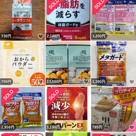
いいね！
730
円
2,148
円
3,200
円
いいね！
いいね！
750
円
13,000
円
1,390
円
2,950
円
1,190
円
785
円