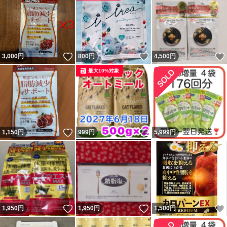
いいね！
いいね！
3,000
円
800
円
4,500
円
最大10%対象
いいね！
いいね！
1,150
円
999
円
5,999
円
いいね！
いいね！
1,950
円
1,950
円
1,500
円