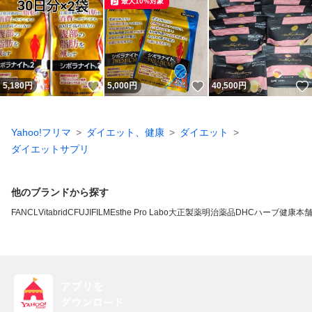
最大10%対象
いいね！
いいね！
5,180
円
5,000
円
40,500
円
Yahoo!フリマ
ダイエット、健康
ダイエット
ダイエットサプリ
他のブランドから探す
FANCL
VitabridC
FUJIFILM
Esthe Pro Labo
大正製薬
明治薬品
DHC
ハーブ健康本