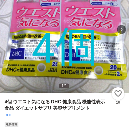
1
/
2
い
4個 ウエスト気になる DHC 健康食品 機能性表示
10
食品 ダイエットサプリ 美容サプリメント
DHC
送料無料