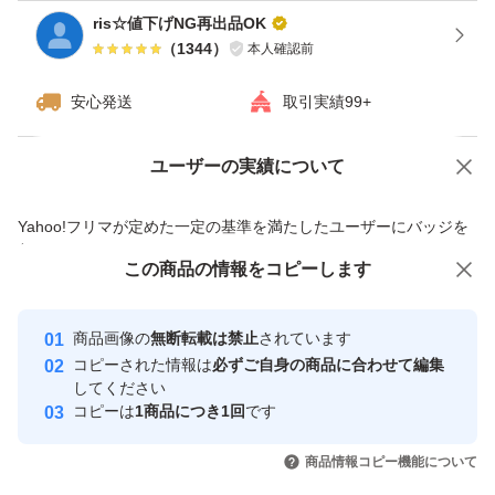
ris☆値下げNG再出品OK
（
1344
）
本人確認前
安心発送
取引実績99+
ユーザーの実績について
価格の相談
商品への質問
商品への質問からの値下げ交渉、不適切なカテゴリ変更依頼は禁止です
Yahoo!フリマが定めた一定の基準を満たしたユーザーにバッジを
付与しています
この商品をみている人にオススメ
この商品の情報をコピーします
安心取引出品者
最大10%対象
Yahoo!フリマの基準をクリアした安
安心取引出品者
商品画像の
無断転載は禁止
されています
心・安全なユーザーです
コピーされた情報は
必ずご自身の商品に合わせて編集
取引実績
してください
コピーは
1商品につき1回
です
このユーザーはYahoo!フリマの取
取引実績◯+
いいね！
いいね！
4,680
円
3,060
円
2,328
円
引を完了させた実績があります
商品情報コピー機能について
最大10%対象