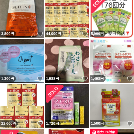
いいね！
いいね！
3,800
円
44,000
円
5,999
円
いいね！
いいね！
1,300
円
1,988
円
1,498
円
いいね！
22,000
円
1,720
円
1,500
円
最大10%対象