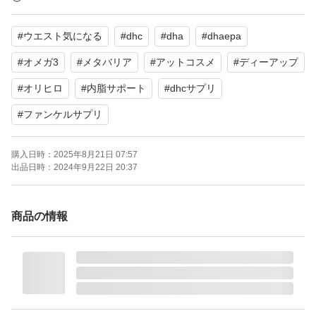
機能性表示食品
#
ウエスト気になる
#
dhc
#
dha
#
dhaepa
新品未開封
正規品
#
オメガ3
#
メタバリア
#
アットコスメ
#
ディーアップ
#
オリヒロ
#
内脂サポート
#
dhcサプリ
肥満気味の方のウエスト周りも中性脂肪もスッキリ。
#
ファンケルサプリ
エラグ酸でまとめて減少サポート。
購入日時：
2025年8月21日 07:57
出品日時：
2024年9月22日 20:37
☆価格相談をされる方とのお取り引きは一律控えさせて頂
きます。
商品の情報
即購入OKです。
よろしくお願い致します。
#DHCサプリメント #ファンケルサプリメント #エクオー