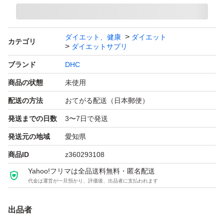
ル #大豆イソフラボン #美容サプリメント #飲む肌ケア #
健康サプリメント #健康食品 #機能性表示食品 #ダイエッ
ダイエット、健康
ダイエット
カテゴリ
トサプリメント #トクホ #特保 #特定保健用食品 #栄養補
ダイエットサプリ
助食品 #ヘルスケア #更年期障害 #女性ホルモンバランス
ブランド
DHC
#オリヒロ #小林製薬エクオール #プラセンタつぶ #プロテ
商品の状態
未使用
オグリカン #ヘルスケア #デトックス #菌活 #腸内フロー
配送の方法
おてがる配送（日本郵便）
ラ燃焼系 #酵素ドリンク #アミノ酸 #マルチビタミン #ヒ
発送までの日数
3〜7日で発送
アルロン酸 #ネイチャーメイド #ビタミン剤 #命の母 #メ
発送元の地域
愛知県
タバリアEX #内脂サポート #なかったコトに #大人のカロ
商品ID
z360293108
リミット #ソフトカプセル #資生堂 #プレミアム #美肌効
Yahoo!フリマは全品送料無料・匿名配送
果 #アットコスメ #ローヤルゼリー #難消化性デキストリ
代金は運営が一旦預かり、評価後、出品者に支払われます
ン #食物繊維 #お腹の脂肪
出品者