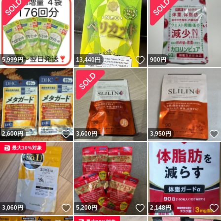
いいね！
5,999
円
13,440
円
900
円
いいね！
2,600
円
3,600
円
3,950
円
最大10%対象
いいね！
いいね！
3,060
円
5,200
円
2,148
円