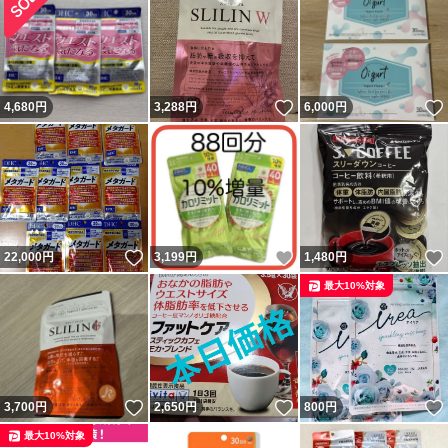
いいね！
4,680
円
3,288
円
6,000
円
いいね！
いいね！
22,000
円
3,199
円
1,480
円
最大10%対象
いいね！
いいね！
3,700
円
2,650
円
800
円
最大10%対象