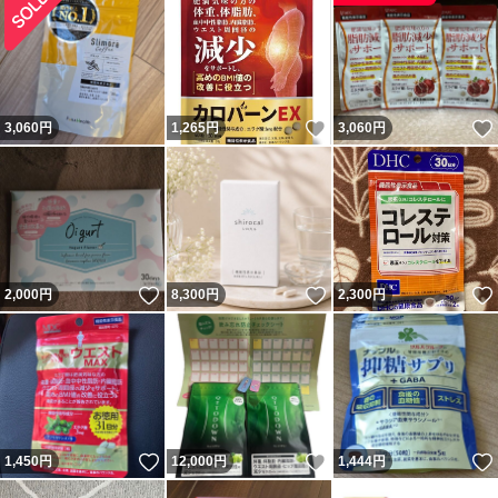
いいね！
3,060
円
1,265
円
3,060
円
いいね！
いいね！
2,000
円
8,300
円
2,300
円
いいね！
いいね！
1,450
円
12,000
円
1,444
円