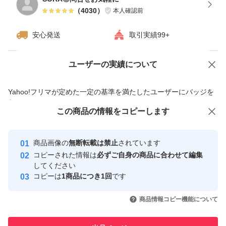
（
4030
）
本人確認前
安心発送
取引実績99+
ユーザーの実績について
価格の相談
商品への質問
商品への質問からの値下げ交渉、不適切なカテゴリ変更依頼は禁止です
Yahoo!フリマが定めた一定の基準を満たしたユーザーにバッジを
付与しています
この商品をみている人にオススメ
この商品の情報をコピーします
安心取引出品者
最大10%対象
Yahoo!フリマの基準をクリアした安
安心取引出品者
商品画像の
無断転載は禁止
されています
心・安全なユーザーです
コピーされた情報は
必ずご自身の商品に合わせて編集
取引実績
してください
コピーは
1商品につき1回
です
このユーザーはYahoo!フリマの取
取引実績◯+
いいね！
いいね！
1,240
円
1,200
円
1,100
円
引を完了させた実績があります
商品情報コピー機能について
最大10%対象
このユーザーは他フリマサービス
他フリマ実績◯+