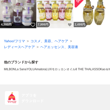
いいね！
いいね！
4,500
円
7,999
円
2,499
円
Yahoo!フリマ
コスメ、美容、ヘアケア
レディースヘアケア
ヘアエッセンス、美容液
他のブランドから探す
MILBON
La Sana
YOLU
Amatora
LUX
モロッカンオイル
8 THE THALASSO
Kao
＆h