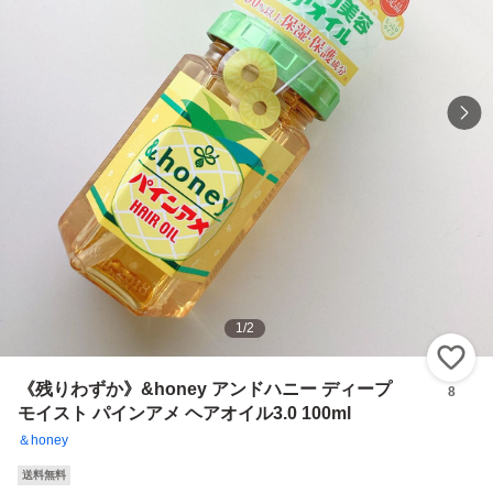
1
/
2
い
《残りわずか》&honey アンドハニー ディープ
8
モイスト パインアメ ヘアオイル3.0 100ml
＆honey
送料無料