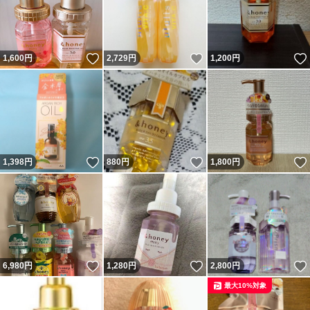
いいね！
いいね！
1,600
円
2,729
円
1,200
円
いいね！
いいね！
1,398
円
880
円
1,800
円
いいね！
いいね！
6,980
円
1,280
円
2,800
円
最大10%対象