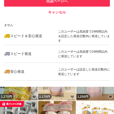
出品ページへ
での取引実績があります
キャンセル
スピード&安心発送
いいね！
いいね！
3,399
※このバッジは実績に基づく表示であり、発送を保証しているものではあり
円
3,200
円
2,480
円
ません
このユーザーは高頻度で24時間以内
スピード＆安心発送
＆設定した発送日数内に発送していま
す
このユーザーは高頻度で24時間以内
スピード発送
に発送しています
いいね！
いいね！
2,480
円
1,250
円
1,300
円
最大10%対象
このユーザーは設定した発送日数内に
安心発送
発送しています
いいね！
いいね！
1,270
円
1,179
円
1,250
円
最大10%対象