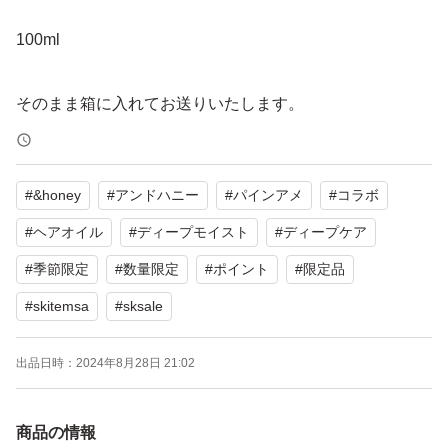
100ml
そのまま箱に入れてお送りいたします。
◎お値下げ不可
#
&honey
#
アンドハニー
#
パインアメ
#
コラボ
広がり・乾燥ケアに特化し、しっとりとした髪へと導くア
#
ヘアオイル
#
ディープモイスト
#
ディープケア
ンドハニー ディープモイスト パインアメのヘアオイル。
#
季節限定
#
数量限定
#
ポイント
#
限定品
&honeyシリーズ初、パインアメとのコラボパッケージ。
#
skitemsa
#
sksale
パインアメの世界観をそのままにレトロで可愛いデザイン
をぜひバスタイムにてお楽しみください
出品日時：
2024年8月28日 21:02
商品の情報