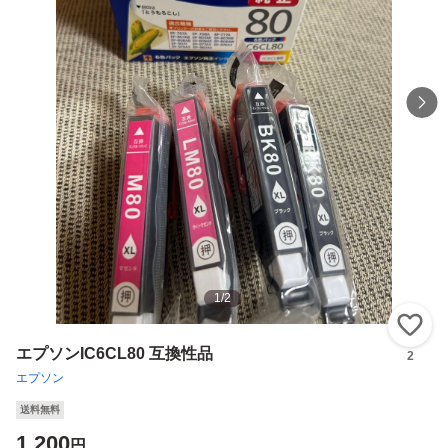
1
/
2
い
エプソンIC6CL80 互換性品
2
エプソン
送料無料
1,200
円