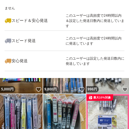
いいね！
いいね！
1,100
※このバッジは実績に基づく表示であり、発送を保証しているものではあり
円
1,100
円
1,200
円
ません
このユーザーは高頻度で24時間以内
スピード＆安心発送
＆設定した発送日数内に発送していま
す
このユーザーは高頻度で24時間以内
スピード発送
に発送しています
いいね！
いいね！
1,100
円
2,450
円
1,680
円
このユーザーは設定した発送日数内に
安心発送
発送しています
いいね！
いいね！
5,000
円
9,800
円
996
円
最大10%対象