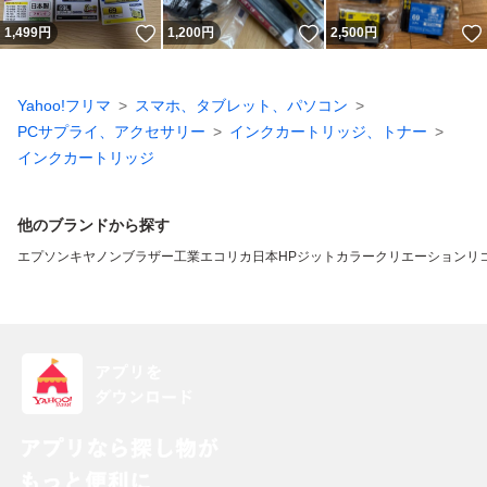
いいね！
いいね！
1,499
円
1,200
円
2,500
円
Yahoo!フリマ
スマホ、タブレット、パソコン
PCサプライ、アクセサリー
インクカートリッジ、トナー
インクカートリッジ
他のブランドから探す
エプソン
キヤノン
ブラザー工業
エコリカ
日本HP
ジット
カラークリエーション
リ