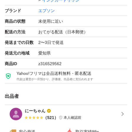
インクカートリッジ
ブランド
エプソン
商品の状態
未使用に近い
配送の方法
おてがる配送（日本郵便）
発送までの日数
2〜3日で発送
発送元の地域
愛知県
商品ID
z316529562
Yahoo!フリマは全品送料無料・匿名配送
代金は運営が一旦預かり、評価後、出品者に支払われます
出品者
にーちゃん
（
521
）
本人確認前
安心発送
取引実績99+