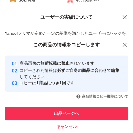
ユーザーの実績について
価格の相談
商品への質問
商品への質問からの値下げ交渉、不適切なカテゴリ変更依頼は禁止です
Yahoo!フリマが定めた一定の基準を満たしたユーザーにバッジを
付与しています
この商品をみている人にオススメ
この商品の情報をコピーします
安心取引出品者
Yahoo!フリマの基準をクリアした安
安心取引出品者
商品画像の
無断転載は禁止
されています
心・安全なユーザーです
コピーされた情報は
必ずご自身の商品に合わせて編集
取引実績
してください
コピーは
1商品につき1回
です
このユーザーはYahoo!フリマの取
取引実績◯+
いいね！
いいね！
2,100
円
1,175
円
1,480
円
引を完了させた実績があります
商品情報コピー機能について
このユーザーは他フリマサービス
他フリマ実績◯+
出品ページへ
での取引実績があります
キャンセル
スピード&安心発送