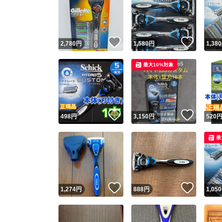
いいね！
いいね
2,780
円
1,580
円
1,380
最大10%対象
いいね！
いいね
498
円
3,150
円
520
最
いいね！
いいね
1,274
円
888
円
1,050