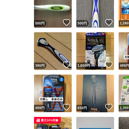
いいね！
いいね
500
円
500
円
1,280
いいね！
いいね
390
円
1,800
円
499
Yaho
安心取引
安心
いいね！
いいね
499
円
650
円
1,300
取引実績
最大10%対象
取引