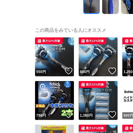
この商品をみている人にオススメ
最大10%対象
最大10%対象
最
いいね！
いいね
550
円
880
円
1,250
最大10%対象
いいね！
いいね
798
円
1,380
円
880
最大10%対象
最