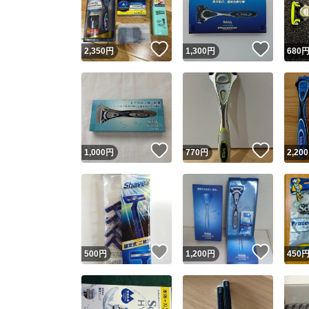
他フ
いいね！
いいね
2,350
円
1,300
円
680
スピード
※このバッ
スピ
いいね！
いいね
1,000
円
770
円
2,200
スピ
安心
いいね！
いいね
500
円
1,200
円
450