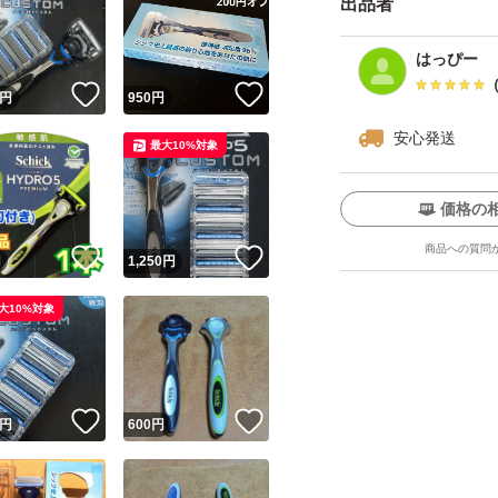
出品者
はっぴー
！
いいね！
いいね！
円
950
円
安心発送
最大10%対象
価格の
商品への質問
！
いいね！
いいね！
円
1,250
円
大10%対象
！
いいね！
いいね！
円
600
円