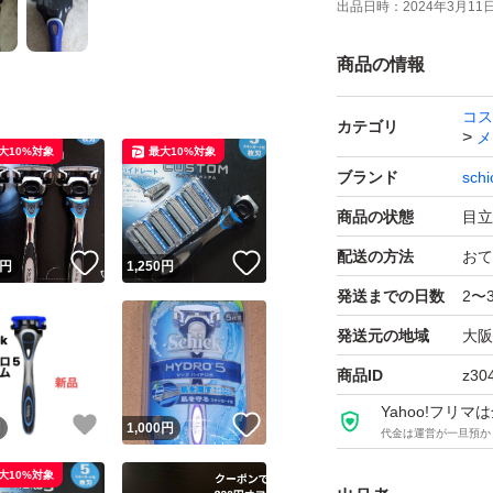
出品日時：
2024年3月11日 
商品の情報
コス
カテゴリ
メ
大10%対象
最大10%対象
ブランド
schi
商品の状態
目立
配送の方法
おて
！
いいね！
いいね！
円
1,250
円
発送までの日数
2〜
発送元の地域
大阪
商品ID
z30
Yahoo!フリ
！
いいね！
いいね！
円
1,000
円
代金は運営が一旦預か
大10%対象