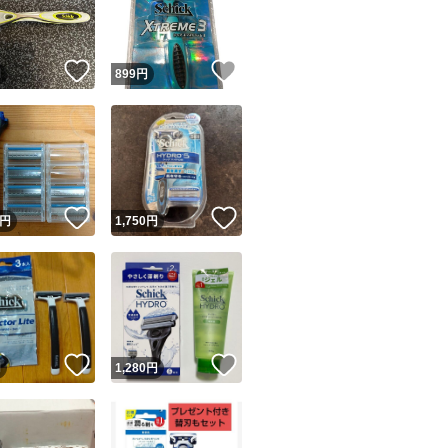
商品情報コピー機
リマ実績◯+
このユーザーは他フリマサービスでの取引実績があります
！
いいね！
いいね！
円
899
円
出品ページへ
&安心発送
キャンセル
ジは実績に基づく表示であり、発送を保証しているものではありません
このユーザーは高頻度で24時間以内＆設定した発送日数内に
ード＆安心発送
ます
！
いいね！
いいね！
円
1,750
円
ード発送
このユーザーは高頻度で24時間以内に発送しています
発送
このユーザーは設定した発送日数内に発送しています
！
いいね！
いいね！
円
1,280
円