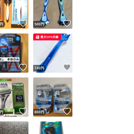
！
いいね！
いいね！
円
500
円
最大10%対象
ユーザーの実績について
！
いいね！
いいね！
円
740
円
o!フリマが定めた一定の基準を満たしたユーザーにバッジを付与しています
出品者
この商品の情報をコピーします
取引出品者
Yahoo!フリマの基準をクリアした安心・安全なユーザーです
！
いいね！
いいね！
商品画像の
無断転載は禁止
されています
円
800
円
コピーされた情報は
必ずご自身の商品に合わせて編集
してください
コピーは
1商品につき1回
です
実績◯+
このユーザーはYahoo!フリマの取引を完了させた実績があり