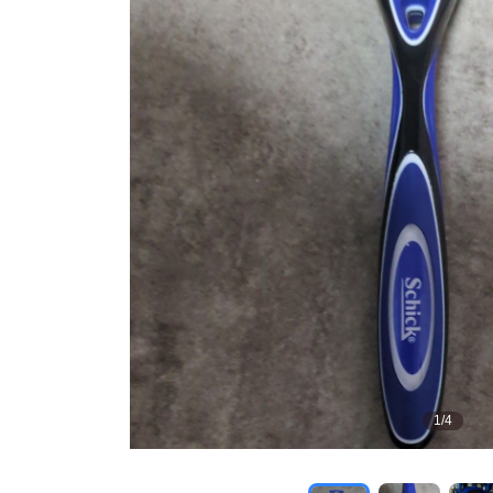
1
/
4