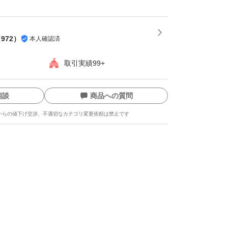
（
972
）
本人確認済
取引実績99+
相談
商品への質問
からの値下げ交渉、不適切なカテゴリ変更依頼は禁止です