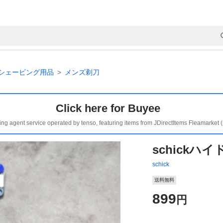
シェービング用品
メンズ剃刀
Click here for Buyee
ing agent service operated by tenso, featuring items from JDirectItems Fleamarket 
schickハ
schick
送料無料
899
円