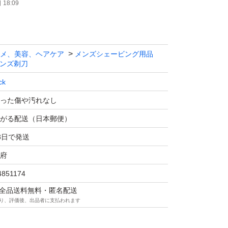
18:09
メ、美容、ヘアケア
メンズシェービング用品
ンズ剃刀
ck
った傷や汚れなし
がる配送（日本郵便）
3日で発送
府
4851174
マは全品送料無料・匿名配送
り、評価後、出品者に支払われます