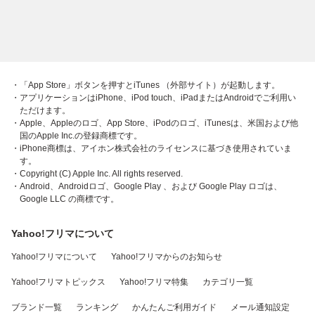
・「App Store」ボタンを押すとiTunes （外部サイト）が起動します。
・アプリケーションはiPhone、iPod touch、iPadまたはAndroidでご利用い
ただけます。
・Apple、Appleのロゴ、App Store、iPodのロゴ、iTunesは、米国および他
国のApple Inc.の登録商標です。
・iPhone商標は、アイホン株式会社のライセンスに基づき使用されていま
す。
・Copyright (C) Apple Inc. All rights reserved.
・Android、Androidロゴ、Google Play 、および Google Play ロゴは、
Google LLC の商標です。
Yahoo!フリマについて
Yahoo!フリマについて
Yahoo!フリマからのお知らせ
Yahoo!フリマトピックス
Yahoo!フリマ特集
カテゴリ一覧
ブランド一覧
ランキング
かんたんご利用ガイド
メール通知設定