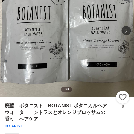
1
/
3
い
廃盤 ボタニスト BOTANIST ボタニカルヘア
8
ウォーター シトラスとオレンジブロッサムの
香り ヘアケア
BOTANIST