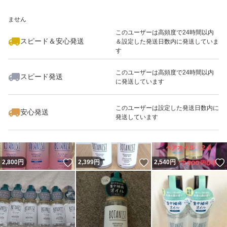
いいね！
いいね！
2,400
※このバッジは実績に基づく表示であり、発送を保証しているものではあり
円
900
円
900
円
ません
このユーザーは高頻度で24時間以内
スピード＆安心発送
＆設定した発送日数内に発送していま
す
このユーザーは高頻度で24時間以内
スピード発送
に発送しています
いいね！
いいね！
4,500
円
4,400
円
3,780
円
このユーザーは設定した発送日数内に
安心発送
発送しています
いいね！
いいね！
2,800
円
2,399
円
2,540
円