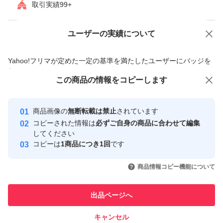
取引実績99+
ユーザーの実績について
価格の相談
商品への質問
商品への質問からの値下げ交渉、不適切なカテゴリ変更依頼は禁止です
Yahoo!フリマが定めた一定の基準を満たしたユーザーにバッジを
付与しています
この商品をみている人にオススメ
この商品の情報をコピーします
安心取引出品者
Yahoo!フリマの基準をクリアした安
安心取引出品者
商品画像の
無断転載は禁止
されています
心・安全なユーザーです
コピーされた情報は
必ずご自身の商品に合わせて編集
取引実績
してください
コピーは
1商品につき1回
です
このユーザーはYahoo!フリマの取
取引実績◯+
いいね！
いいね！
2,990
円
2,500
円
2,999
円
引を完了させた実績があります
商品情報コピー機能について
このユーザーは他フリマサービス
他フリマ実績◯+
出品ページへ
での取引実績があります
キャンセル
スピード&安心発送