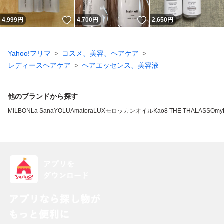
いいね！
いいね！
4,999
円
4,700
円
2,650
円
Yahoo!フリマ
コスメ、美容、ヘアケア
レディースヘアケア
ヘアエッセンス、美容液
他のブランドから探す
MILBON
La Sana
YOLU
Amatora
LUX
モロッカンオイル
Kao
8 THE THALASSO
my