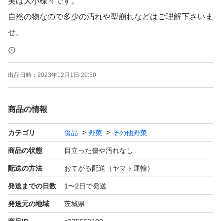
実は大小様々です。
自然の物なので多少の汚れや型崩れなどはご理解下さいま
せ。
栗きんとん、たくあん、さつま芋、パエリアなどの色づけ
出品日時：
2023年12月1日 20:50
にご利用いただけます。
商品の情報
くちなし茶や漢方薬にもご利用いただけます。
カテゴリ
食品
野菜
その他野菜
染め物などにもどうぞ。
商品の状態
目立った傷や汚れなし
配送の方法
おてがる配送（ヤマト運輸）
宜しくお願い致します。
発送までの日数
1〜2日で発送
発送元の地域
茨城県
#くちなし