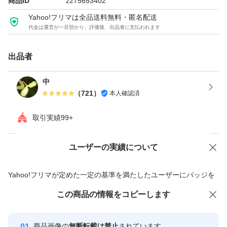
#クチナシ
商品ID
z275653402
#クチナシの実
Yahoo!フリマは全品送料無料・匿名配送
代金は運営が一旦預かり、評価後、出品者に支払われます
#くちなしの実
#色付け
出品者
中
（
721
）
本人確認済
取引実績99+
ユーザーの実績について
価格の相談
商品への質問
商品への質問からの値下げ交渉、不適切なカテゴリ変更依頼は禁止です
Yahoo!フリマが定めた一定の基準を満たしたユーザーにバッジを
付与しています
この商品をみている人にオススメ
この商品の情報をコピーします
安心取引出品者
最大10%対象
Yahoo!フリマの基準をクリアした安
安心取引出品者
商品画像の
無断転載は禁止
されています