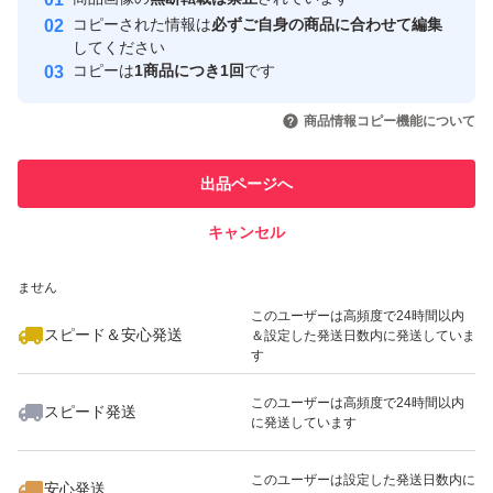
心・安全なユーザーです
コピーされた情報は
必ずご自身の商品に合わせて編集
取引実績
してください
コピーは
1商品につき1回
です
このユーザーはYahoo!フリマの取
取引実績◯+
いいね！
いいね！
1,100
円
2,800
円
2,500
円
引を完了させた実績があります
商品情報コピー機能について
このユーザーは他フリマサービス
他フリマ実績◯+
出品ページへ
での取引実績があります
キャンセル
スピード&安心発送
いいね！
いいね！
2,000
※このバッジは実績に基づく表示であり、発送を保証しているものではあり
円
600
円
800
円
ません
このユーザーは高頻度で24時間以内
スピード＆安心発送
＆設定した発送日数内に発送していま
す
このユーザーは高頻度で24時間以内
スピード発送
に発送しています
いいね！
いいね！
800
円
2,160
円
1,480
円
最大10%対象
このユーザーは設定した発送日数内に
安心発送