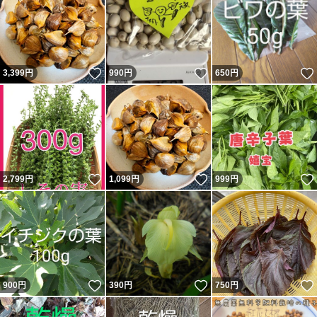
いいね！
いいね！
3,399
円
990
円
650
円
いいね！
いいね！
2,799
円
1,099
円
999
円
いいね！
いいね！
900
円
390
円
750
円