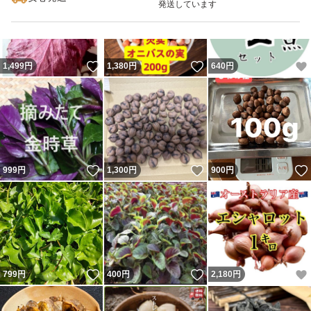
発送しています
いいね！
いいね！
1,499
円
1,380
円
640
円
いいね！
いいね！
999
円
1,300
円
900
円
いいね！
いいね！
799
円
400
円
2,180
円