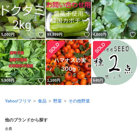
いいね！
いいね！
5,000
円
99,999
円
4,800
円
いいね！
5,900
円
1,100
円
640
円
Yahoo!フリマ
食品
野菜
その他野菜
他のブランドから探す
全農