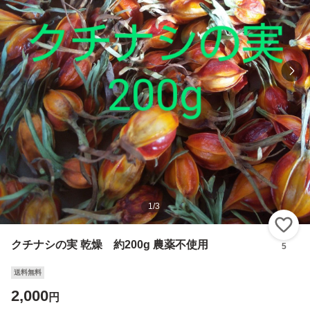
1
/
3
い
クチナシの実 乾燥 約200g 農薬不使用
5
送料無料
2,000
円