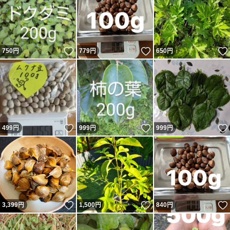
いいね！
いいね！
750
円
779
円
650
円
いいね！
いいね！
499
円
999
円
999
円
いいね！
いいね！
3,399
円
1,500
円
840
円