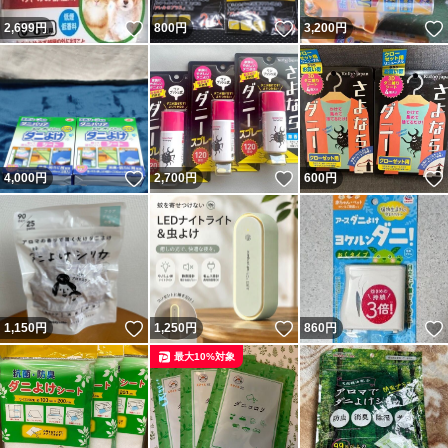
いいね！
いいね！
2,699
円
800
円
3,200
円
いいね！
いいね！
4,000
円
2,700
円
600
円
いいね！
いいね！
1,150
円
1,250
円
860
円
最大10%対象