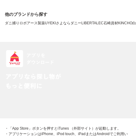
他のブランドから探す
ダニ捕りロボ
アース製薬
UYEKI
さよならダニー
LIBERTA
LEC
石崎資材
KINCHO
白
・「App Store」ボタンを押すとiTunes （外部サイト）が起動します。
・アプリケーションはiPhone、iPod touch、iPadまたはAndroidでご利用い