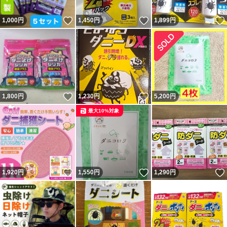
いいね！
いいね！
1,000
円
1,450
円
1,899
円
いいね！
いいね！
1,800
円
1,230
円
5,200
円
最大10%対象
いいね！
いいね！
1,920
円
1,550
円
1,290
円