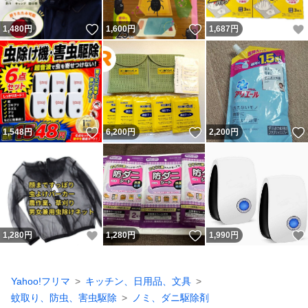
いいね！
いいね！
1,480
円
1,600
円
1,687
円
いいね！
いいね！
1,548
円
6,200
円
2,200
円
いいね！
いいね！
1,280
円
1,280
円
1,990
円
Yahoo!フリマ
キッチン、日用品、文具
蚊取り、防虫、害虫駆除
ノミ、ダニ駆除剤