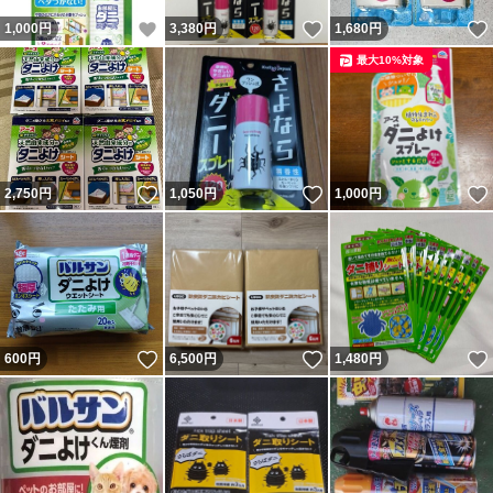
いいね！
いいね！
1,000
円
3,380
円
1,680
円
最大10%対象
いいね！
いいね！
2,750
円
1,050
円
1,000
円
いいね！
いいね！
600
円
6,500
円
1,480
円