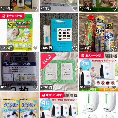
いいね！
いいね！
1,080
円
777
円
1,500
円
最大10%対象
いいね！
いいね！
1,500
円
2,900
円
1,810
円
最大10%対象
いいね！
800
円
2,700
円
918
円
最大10%対象