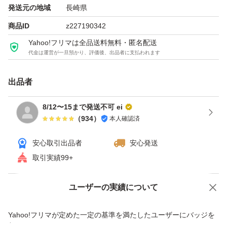
発送元の地域
長崎県
商品ID
z227190342
Yahoo!フリマは全品送料無料・匿名配送
代金は運営が一旦預かり、評価後、出品者に支払われます
出品者
8/12〜15まで発送不可 ei
（
934
）
本人確認済
安心取引出品者
安心発送
取引実績99+
ユーザーの実績について
価格の相談
商品への質問
商品への質問からの値下げ交渉、不適切なカテゴリ変更依頼は禁止です
Yahoo!フリマが定めた一定の基準を満たしたユーザーにバッジを
付与しています