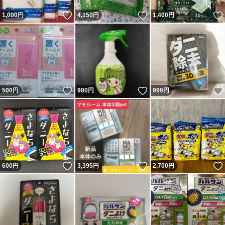
いいね！
いいね！
1,000
円
4,150
円
1,400
円
いいね！
いいね！
500
円
980
円
999
円
いいね！
いいね！
600
円
3,395
円
2,700
円