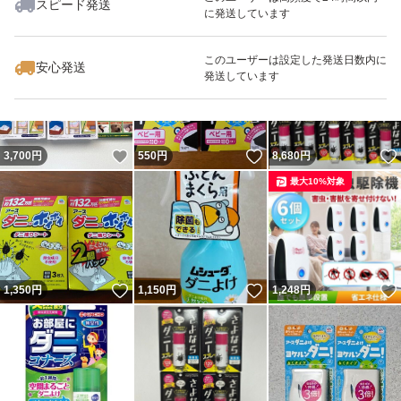
スピード発送
に発送しています
いいね！
いいね！
2,400
円
1,200
円
1,000
円
このユーザーは設定した発送日数内に
安心発送
発送しています
いいね！
いいね！
3,700
円
550
円
8,680
円
最大10%対象
いいね！
いいね！
1,350
円
1,150
円
1,248
円