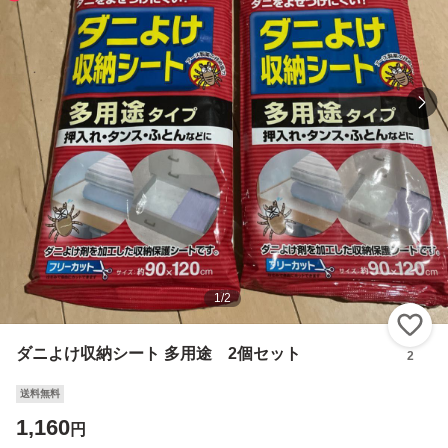
1
/
2
い
ダニよけ収納シート 多用途 2個セット
2
送料無料
1,160
円