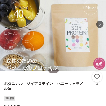
1
/
10
い
ボタニカル ソイプロテイン ハニーキャラメ
4
ル味
送料無料