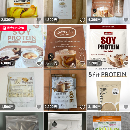
いいね！
いいね！
2,830
円
4,300
円
4,399
円
最大10%対象
いいね！
いいね！
6,800
円
3,980
円
2,280
円
いいね！
いいね！
1,590
円
2,200
円
3,150
円