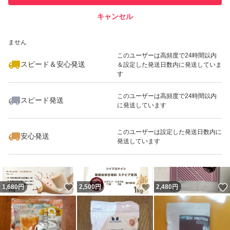
キャンセル
スピード&安心発送
いいね！
いいね！
1,680
※このバッジは実績に基づく表示であり、発送を保証しているものではあり
円
3,140
円
2,033
円
ません
このユーザーは高頻度で24時間以内
スピード＆安心発送
＆設定した発送日数内に発送していま
す
このユーザーは高頻度で24時間以内
スピード発送
に発送しています
いいね！
いいね！
1,799
円
2,480
円
3,300
円
このユーザーは設定した発送日数内に
安心発送
発送しています
いいね！
いいね！
1,680
円
2,500
円
2,480
円