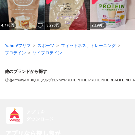
いいね！
4,770
円
3,290
円
2,199
円
Yahoo!フリマ
スポーツ
フィットネス、トレーニング
プロテイン
ソイプロテイン
他のブランドから探す
明治
Amway
AMBiQUE
アルプロン
MYPROTEIN
THE PROTEIN
HERBALIFE NUTR