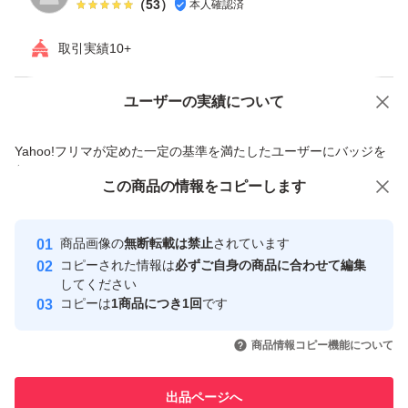
（
53
）
本人確認済
取引実績10+
ユーザーの実績について
価格の相談
商品への質問
商品への質問からの値下げ交渉、不適切なカテゴリ変更依頼は禁止です
Yahoo!フリマが定めた一定の基準を満たしたユーザーにバッジを
付与しています
この商品をみている人にオススメ
この商品の情報をコピーします
安心取引出品者
最大10%対象
Yahoo!フリマの基準をクリアした安
安心取引出品者
商品画像の
無断転載は禁止
されています
心・安全なユーザーです
コピーされた情報は
必ずご自身の商品に合わせて編集
取引実績
してください
コピーは
1商品につき1回
です
このユーザーはYahoo!フリマの取
取引実績◯+
いいね！
いいね！
2,400
円
2,480
円
3,290
円
引を完了させた実績があります
商品情報コピー機能について
このユーザーは他フリマサービス
他フリマ実績◯+
出品ページへ
での取引実績があります