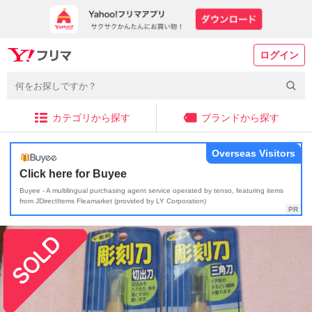
ログイン
カテゴリから探す
ブランドから探す
Overseas Visitors
Click here for Buyee
Buyee - A multilingual purchasing agent service operated by tenso, featuring items
from JDirectItems Fleamarket (provided by LY Corporation)