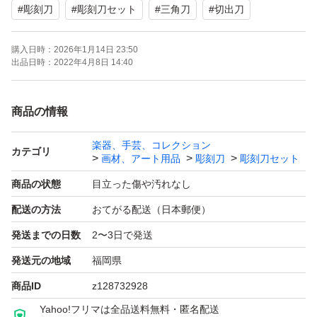
#
彫刻刀
#
彫刻刀セット
#
三角刀
#
切出刀
す ！
表面の汚れはふき取りました！
購入日時：
2026年1月14日 23:50
そこの所ご理解の上ご
出品日時：
2022年4月8日 14:40
購入下さい。
商品の情報
楽器、手芸、コレクション
カテゴリ
画材、アート用品
彫刻刀
彫刻刀セット
商品の状態
目立った傷や汚れなし
配送の方法
おてがる配送（日本郵便）
発送までの日数
2〜3日で発送
発送元の地域
福岡県
商品ID
z128732928
Yahoo!フリマは全品送料無料・匿名配送