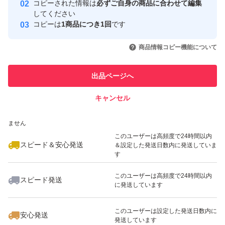
コピーされた情報は
必ずご自身の商品に合わせて編集
取引実績
してください
コピーは
1商品につき1回
です
このユーザーはYahoo!フリマの取
取引実績◯+
いいね！
いいね！
650
円
650
円
780
円
引を完了させた実績があります
商品情報コピー機能について
最大10%対象
最大10%対象
このユーザーは他フリマサービス
他フリマ実績◯+
出品ページへ
での取引実績があります
キャンセル
スピード&安心発送
いいね！
いいね！
1,000
※このバッジは実績に基づく表示であり、発送を保証しているものではあり
円
730
円
750
円
ません
このユーザーは高頻度で24時間以内
スピード＆安心発送
＆設定した発送日数内に発送していま
す
このユーザーは高頻度で24時間以内
スピード発送
に発送しています
いいね！
いいね！
1,450
円
500
円
600
円
このユーザーは設定した発送日数内に
安心発送
発送しています