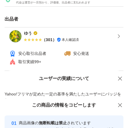
代金は運営が一旦預かり、評価後、出品者に支払われます
出品者
ゆう
（
301
）
本人確認済
安心取引出品者
安心発送
取引実績99+
ユーザーの実績について
価格の相談
商品への質問
商品への質問からの値下げ交渉、不適切なカテゴリ変更依頼は禁止です
Yahoo!フリマが定めた一定の基準を満たしたユーザーにバッジを
付与しています
この商品をみている人にオススメ
この商品の情報をコピーします
安心取引出品者
Yahoo!フリマの基準をクリアした安
安心取引出品者
商品画像の
無断転載は禁止
されています
心・安全なユーザーです