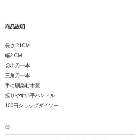
商品説明
長さ 21CM
幅2 CM
切出刀一本
三角刀一本
手に馴染む木製
握りやすい平ハンドル
100円ショップダイソー
父が買ったまま、一度も使っていない 彫刻刀 ！
パッケージは、少しシミになったり汚れている所がありま