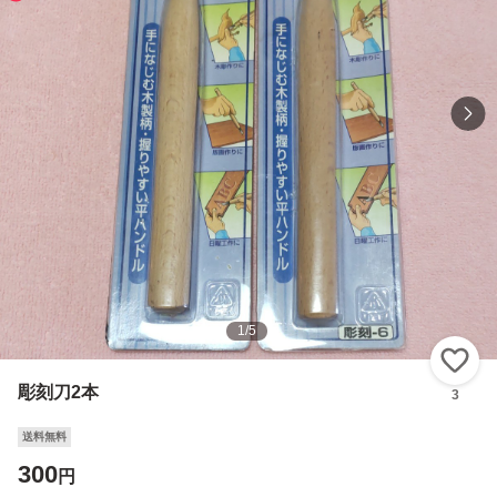
1
/
5
い
彫刻刀2本
3
送料無料
300
円