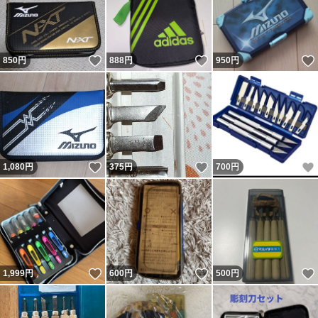
いいね！
いいね！
850
円
888
円
950
円
いいね！
いいね！
1,080
円
375
円
700
円
いいね！
いいね！
1,999
円
600
円
500
円