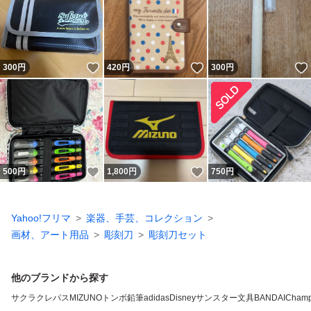
いいね！
いいね！
300
円
420
円
300
円
いいね！
いいね！
500
円
1,800
円
750
円
Yahoo!フリマ
楽器、手芸、コレクション
画材、アート用品
彫刻刀
彫刻刀セット
他のブランドから探す
サクラクレパス
MIZUNO
トンボ鉛筆
adidas
Disney
サンスター文具
BANDAI
Champ