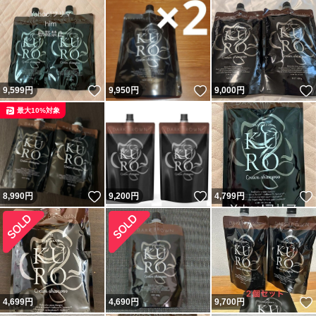
いいね！
いいね！
9,599
円
9,950
円
9,000
円
最大10%対象
いいね！
いいね！
8,990
円
9,200
円
4,799
円
4,699
円
4,690
円
9,700
円