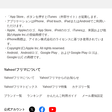
・「App Store」ボタンを押すとiTunes （外部サイト）が起動します。
・アプリケーションはiPhone、iPod touch、iPadまたはAndroidでご利用い
ただけます。
・Apple、Appleのロゴ、App Store、iPodのロゴ、iTunesは、米国および他
国のApple Inc.の登録商標です。
・iPhone商標は、アイホン株式会社のライセンスに基づき使用されていま
す。
・Copyright (C) Apple Inc. All rights reserved.
・Android、Androidロゴ、Google Play 、および Google Play ロゴは、
Google LLC の商標です。
Yahoo!フリマについて
Yahoo!フリマについて
Yahoo!フリマからのお知らせ
Yahoo!フリマトピックス
Yahoo!フリマ特集
カテゴリ一覧
ブランド一覧
ランキング
かんたんご利用ガイド
メール通知設定
公式アカウント