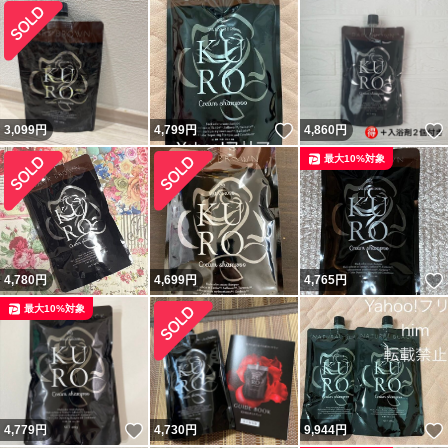
いいね！
3,099
円
4,799
円
4,860
円
最大10%対象
4,780
円
4,699
円
4,765
円
最大10%対象
いいね！
4,779
円
4,730
円
9,944
円