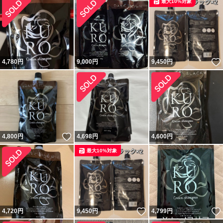
最大10%対象
4,780
円
9,000
円
9,450
円
いいね！
4,800
円
4,698
円
4,600
円
最大10%対象
いいね！
4,720
円
9,450
円
4,799
円