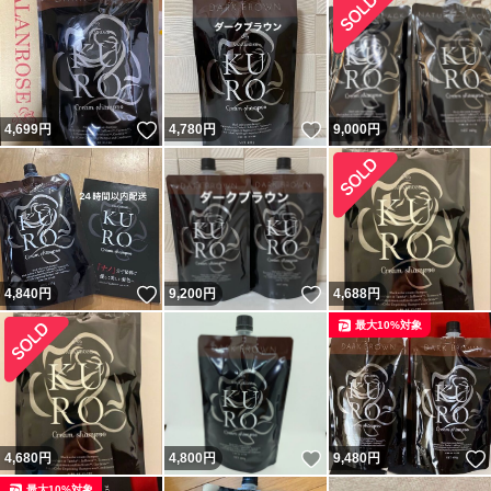
いいね！
いいね！
4,699
円
4,780
円
9,000
円
いいね！
いいね！
4,840
円
9,200
円
4,688
円
最大10%対象
いいね！
4,680
円
4,800
円
9,480
円
最大10%対象