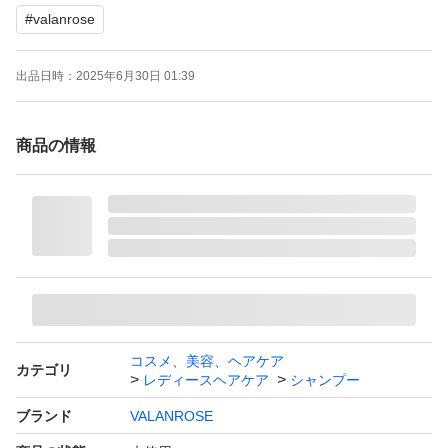
#
valanrose
- 製造国: 日本
- 購入: 2025年5月
出品日時：
2025年6月30日 01:39
※※※！！値引き交渉NG！！※※※
商品の情報
ご覧いただきありがとうございます。
コスメ、美容、ヘアケア
カテゴリ
レディースヘアケア
シャンプー
ブランド
VALANROSE