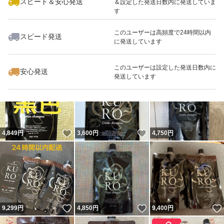
スピード＆安心発送
＆設定した発送日数内に発送していま
す
このユーザーは高頻度で24時間以内
スピード発送
に発送しています
いいね！
いいね！
4,770
円
4,780
円
4,850
円
このユーザーは設定した発送日数内に
安心発送
発送しています
いいね！
いいね！
4,849
円
3,600
円
4,750
円
いいね！
いいね！
9,299
円
4,850
円
9,400
円