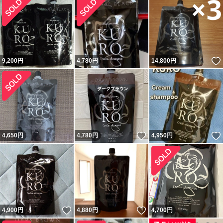
9,200
円
4,780
円
14,800
円
いいね！
4,650
円
4,780
円
4,950
円
いいね！
いいね！
4,900
円
4,880
円
4,700
円