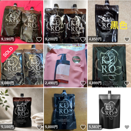
いいね！
いいね！
9,190
円
9,200
円
4,850
円
いいね！
9,080
円
2,490
円
4,899
円
いいね！
いいね！
5,100
円
5,000
円
5,583
円