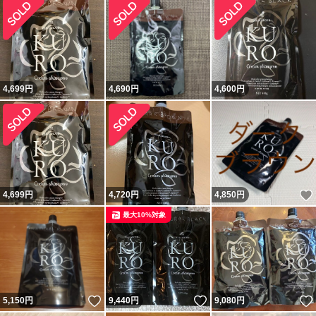
4,699
円
4,690
円
4,600
円
4,699
円
4,720
円
4,850
円
最大10%対象
いいね！
いいね！
5,150
円
9,440
円
9,080
円