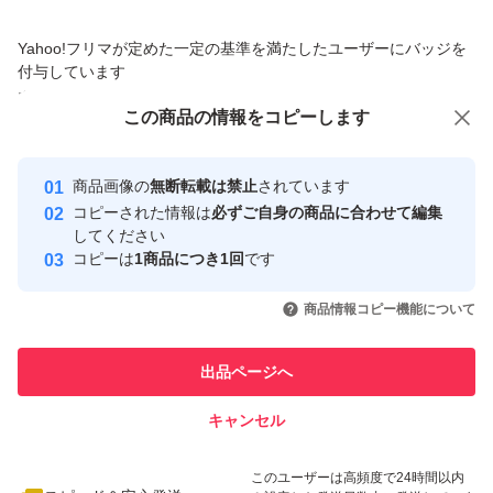
価格の相談
商品への質問
Yahoo!フリマが定めた一定の基準を満たしたユーザーにバッジを
商品への質問からの値下げ交渉、不適切なカテゴリ変更依頼は禁止です
付与しています
安心取引出品者
この商品をみている人にオススメ
この商品の情報をコピーします
Yahoo!フリマの基準をクリアした安
安心取引出品者
心・安全なユーザーです
商品画像の
無断転載は禁止
されています
取引実績
コピーされた情報は
必ずご自身の商品に合わせて編集
してください
このユーザーはYahoo!フリマの取
コピーは
1商品につき1回
です
取引実績◯+
引を完了させた実績があります
いいね！
いいね！
4,780
円
9,470
円
4,849
円
商品情報コピー機能について
最大10%対象
最大10%対象
このユーザーは他フリマサービス
他フリマ実績◯+
での取引実績があります
出品ページへ
スピード&安心発送
キャンセル
※このバッジは実績に基づく表示であり、発送を保証しているものではあり
ません
いいね！
いいね！
9,000
円
4,780
円
4,399
円
このユーザーは高頻度で24時間以内