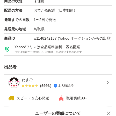
商品の状態
未使用
配送の方法
おてがる配送（日本郵便）
発送までの日数
1〜2日で発送
発送元の地域
鳥取県
商品ID
w1148242137
(Yahoo!オークションからの出品)
Yahoo!フリマは全品送料無料・匿名配送
代金は運営が一旦預かり、評価後、出品者に支払われます
出品者
たまご
（
5996
）
本人確認済
スピード＆安心発送
取引実績99+
Yahoo!オークションで出品した商品のため一部機能は利用できません
ユーザーの実績について