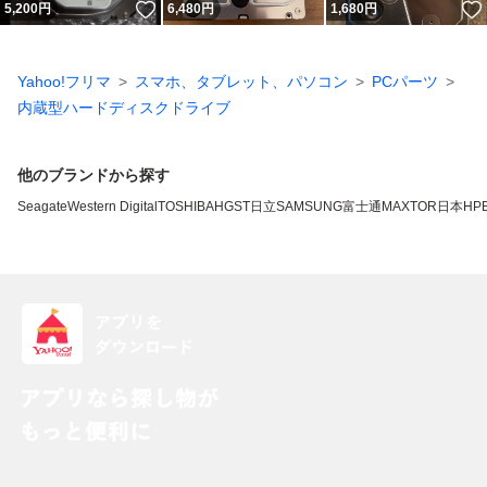
いいね！
5,200
円
6,480
円
1,680
円
Yahoo!フリマ
スマホ、タブレット、パソコン
PCパーツ
内蔵型ハードディスクドライブ
他のブランドから探す
Seagate
Western Digital
TOSHIBA
HGST
日立
SAMSUNG
富士通
MAXTOR
日本HP