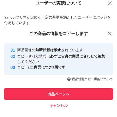
Yahoo!オークションで出品した商品のため一部機能は利用できません
ユーザーの実績について
（注1:週末 祝日 年末 返金 遅くなるの場合はあります）
価格の相談
商品への質問
（注2:返金は 銀行振り込みしかできません）
Yahoo!フリマが定めた一定の基準を満たしたユーザーにバッジを
商品への質問からの値下げ交渉、不適切なカテゴリ変更依頼は禁止です
付与しています
(8) いきなり非常悪いを付けてくれたのお客様に一切 対応
安心取引出品者
この商品をみている人にオススメ
この商品の情報をコピーします
しませんで ご了承ください
Yahoo!フリマの基準をクリアした安
安心取引出品者
心・安全なユーザーです
商品画像の
無断転載は禁止
されています
(9) 評価が必要のお客様 取りナビで連絡ください
取引実績
コピーされた情報は
必ずご自身の商品に合わせて編集
してください
このユーザーはYahoo!フリマの取
コピーは
1商品につき1回
です
取引実績◯+
（10）【商品紹介等ご納得、ご了承出来る方のみ入札願
引を完了させた実績があります
いいね！
いいね！
12,000
円
13,000
円
27,000
円
います】
商品情報コピー機能について
このユーザーは他フリマサービス
他フリマ実績◯+
での取引実績があります
出品ページへ
（11）【入札後・落札後の一方的なキャンセルや返品は
スピード&安心発送
一切お断りします】
キャンセル
※このバッジは実績に基づく表示であり、発送を保証しているものではあり
ません
いいね！
14,000
円
12,500
円
14,000
円