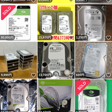
いいね！
いいね！
5,990
円
61,800
円
5,100
円
いいね！
80,800
円
15,970
円
1,250
円
いいね！
いいね！
9,999
円
13,700
円
600
円