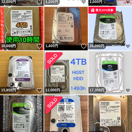
いいね！
いいね！
32,000
円
1,200
円
2,000
円
最大10%対象
いいね！
いいね！
16,660
円
1,400
円
26,000
円
いいね！
15,950
円
12,000
円
17,300
円