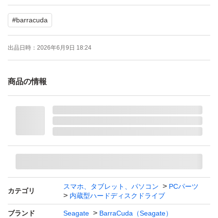
い 有料の商品は無料に変更して再出品が可能です。(同梱
#
barracuda
発送)
3)送料無料の商品と有料の商品、別々落札するの場合 ま
出品日時：
2026年6月9日 18:24
とめて発送で送料返金が可能です。
商品の情報
発送について 【入金を確認したら 2日以内 発送となりま
すが、週末 祝日 年末 発送遅くなるの場合はあります ご了
承ください】
【動作保証について】
(1)PCで認識が可能
スマホ、タブレット、パソコン
PCパーツ
カテゴリ
(2){CrystalDiskinfo}チェックソフトにて状態が正常
内蔵型ハードディスクドライブ
注:商品状況はCrystalDiskinfoのデータのみ対応
ブランド
Seagate
BarraCuda（Seagate）