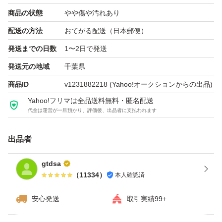
商品の状態
やや傷や汚れあり
(3)PCで（NTFS）フォーマットが可能、動作確認を行う
配送の方法
おてがる配送（日本郵便）
ため若干動作時間・回数が増えます
発送までの日数
1〜2日で発送
発送元の地域
千葉県
(4)必ず画像商品届ける
商品ID
v1231882218
(Yahoo!オークションからの出品)
Yahoo!フリマは全品送料無料・匿名配送
(5) 運送より不注意など 認識ができない/他の初期不良の場
代金は運営が一旦預かり、評価後、出品者に支払われます
合は おてがる配送（日本郵便）お見舞い制度にご申請し
てください
出品者
gtdsa
(6) 中古品 動作保証3日以内となります ご了承ください
（
11334
）
本人確認済
(7) 初期不良の商品は返金について 2日以内で返金と保証
安心発送
取引実績99+
します