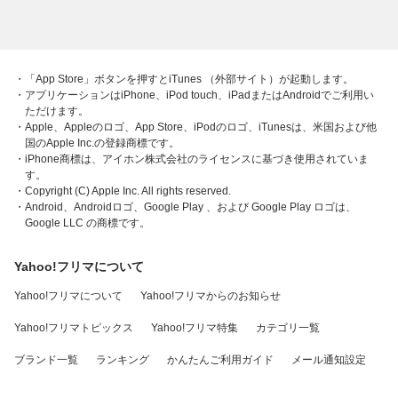
・「App Store」ボタンを押すとiTunes （外部サイト）が起動します。
・アプリケーションはiPhone、iPod touch、iPadまたはAndroidでご利用い
ただけます。
・Apple、Appleのロゴ、App Store、iPodのロゴ、iTunesは、米国および他
国のApple Inc.の登録商標です。
・iPhone商標は、アイホン株式会社のライセンスに基づき使用されていま
す。
・Copyright (C) Apple Inc. All rights reserved.
・Android、Androidロゴ、Google Play 、および Google Play ロゴは、
Google LLC の商標です。
Yahoo!フリマについて
Yahoo!フリマについて
Yahoo!フリマからのお知らせ
Yahoo!フリマトピックス
Yahoo!フリマ特集
カテゴリ一覧
ブランド一覧
ランキング
かんたんご利用ガイド
メール通知設定