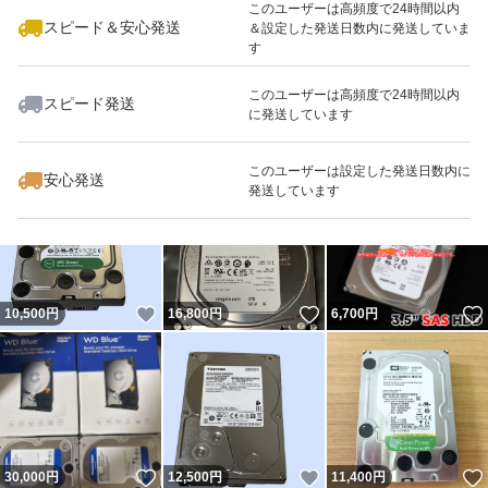
このユーザーは高頻度で24時間以内
（12）キャンセルの場合には落札者削除等により「非常
スピード＆安心発送
＆設定した発送日数内に発送していま
す
悪い評価」が付与されます
このユーザーは高頻度で24時間以内
スピード発送
に発送しています
（13）すべて商品やや傷や汚れありで設定します、中古
いいね！
いいね！
16,500
円
16,800
円
33,000
円
品キズ汚れなどご了承してください
このユーザーは設定した発送日数内に
安心発送
発送しています
発送について 【入金を確認したら 2日以内 発送となりま
すが、週末 祝日 年末 発送遅くなるの場合はあります ご了
承ください】
いいね！
いいね！
10,500
円
16,800
円
6,700
円
いいね！
いいね！
30,000
円
12,500
円
11,400
円