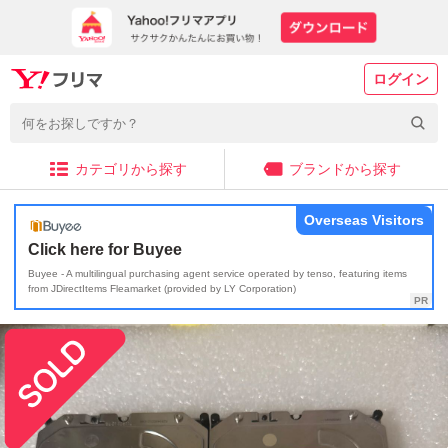
ログイン
カテゴリから探す
ブランドから探す
Overseas Visitors
Click here for Buyee
Buyee - A multilingual purchasing agent service operated by tenso, featuring items
from JDirectItems Fleamarket (provided by LY Corporation)