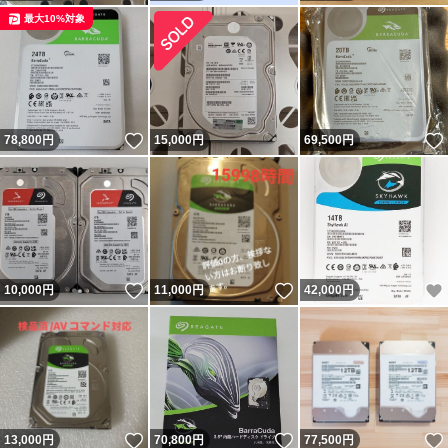
最大10%対象
いいね！
78,800
円
15,000
円
69,500
円
いいね！
いいね！
10,000
円
11,000
円
42,000
円
いいね！
いいね！
13,000
円
70,800
円
77,500
円