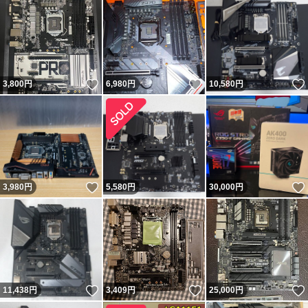
込先、連絡先のご案内メール（取引ナビ）を
お送りいたします
○ご案内メール（取引ナビ）をご確認いただき、間違いが
いいね！
いいね！
3,800
円
6,980
円
10,580
円
無ければ、お支払い金額の振り込みを
してください
○振り込みが終了次第、当方にメール（取引ナビ）でお知
いいね！
3,980
円
5,580
円
30,000
円
らせください
○当方で、振り込み確認が出来次第、発送の手配に入らせ
ていただきます（２～3日以内に発送）
（出張などで発送が遅れる場合は自己紹介欄に記載してお
いいね！
いいね！
11,438
円
3,409
円
25,000
円
ります）