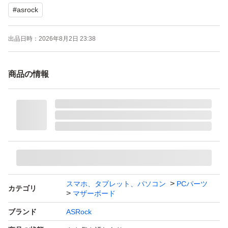
#
asrock
注意
出品日時：
2026年8月2日 23:38
中古品であるため、十分ご検討していただき、ご購入お願
いいたします
商品の情報
注意書き事項も必ずお読みください
注意事項 【注意事項】
■出品物のお問い合わせ等に関しましては、入札前に「出
品者への質問」からお問い合わせください
電話によるお問い合わせ等は、おこなっておりませんの
スマホ、タブレット、パソコン
PCパーツ
カテゴリ
で、「出品者への質問」にてご連絡ください
マザーボード
ブランド
ASRock
■電気製品等は、可能な限り動作確認を行っております