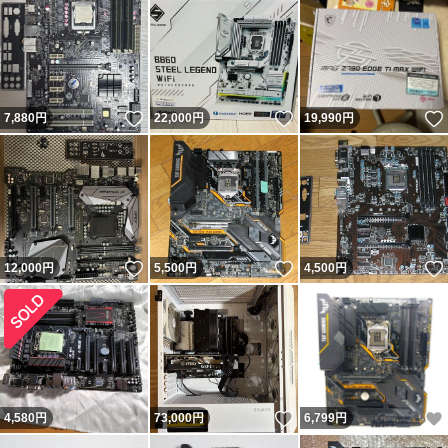
いします
当方の証明等が必要な場合、メール（取引ナビ）にて連絡
いただければ対応いたします
いいね！
いいね！
7,880
円
22,000
円
19,990
円
■送料については、割引制度などのサービスを使用する場
合がありますが、
公平を期するため、送料は一律正規料金とさせていただき
ます
いいね！
いいね！
12,000
円
5,500
円
4,500
円
■当方より領収書は発行しておりませんので予め、ご了承
願います
【落札後の流れ】
いいね！
4,580
円
73,000
円
6,799
円