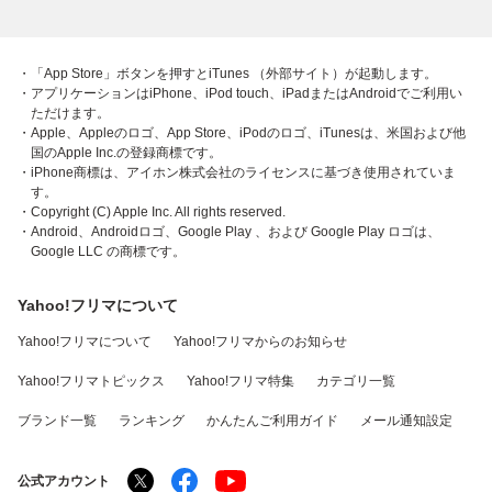
・「App Store」ボタンを押すとiTunes （外部サイト）が起動します。
・アプリケーションはiPhone、iPod touch、iPadまたはAndroidでご利用い
ただけます。
・Apple、Appleのロゴ、App Store、iPodのロゴ、iTunesは、米国および他
国のApple Inc.の登録商標です。
・iPhone商標は、アイホン株式会社のライセンスに基づき使用されていま
す。
・Copyright (C) Apple Inc. All rights reserved.
・Android、Androidロゴ、Google Play 、および Google Play ロゴは、
Google LLC の商標です。
Yahoo!フリマについて
Yahoo!フリマについて
Yahoo!フリマからのお知らせ
Yahoo!フリマトピックス
Yahoo!フリマ特集
カテゴリ一覧
ブランド一覧
ランキング
かんたんご利用ガイド
メール通知設定
公式アカウント