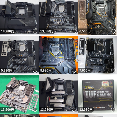
○ご落札後、Yahoo！オークション様から落札通知ールが
届きますので、内容をご確認ください
○当方より、ご案内メール（取引ナビ、または落札通知メ
いいね！
いいね！
18,980
円
13,580
円
6,500
円
ールに添付）を落札者様に
お送りいたしますので、内容をご確認していただき、出品
物の送り先住所をメール（取引ナビ）で
お知らせください。また、2品以上落札されている場合も
いいね！
いいね！
5,980
円
8,980
円
7,600
円
お知らせください
（ご案内メールが届いていない場合もございますので、遅
い場合はメール（取引ナビ）にて
お問い合わせください）
いいね！
いいね！
13,500
円
13,980
円
12,930
円
○送り先住所が届き次第、当方より落札者様へ、金額と振