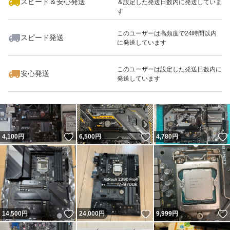
スピード＆安心発送
＆設定した発送日数内に発送していま
す
■オークションの性質を、十分ご理解いただける方のみご
このユーザーは高頻度で24時間以内
スピード発送
に発送しています
入札をお願いします
いいね！
いいね！
4,860
円
1,400
円
2,980
円
尚、当方では商品の性質上、トラブル時の原因究明が困難
このユーザーは設定した発送日数内に
安心発送
なため、
発送しています
入札のキャンセル及び、出品物の保証やサポート、返品、
対する損害はお受けいたしません
(当方は瑕疵担保責任を負いません)
いいね！
いいね！
4,100
円
6,500
円
4,780
円
■ご入札は自己の責任においてお願いいたします
■運送による破損などの郵便事故は、当方で補償できない
ため、
いいね！
いいね！
14,500
円
24,000
円
9,999
円
運送業者様からの規定に沿って対応して頂きますようお願