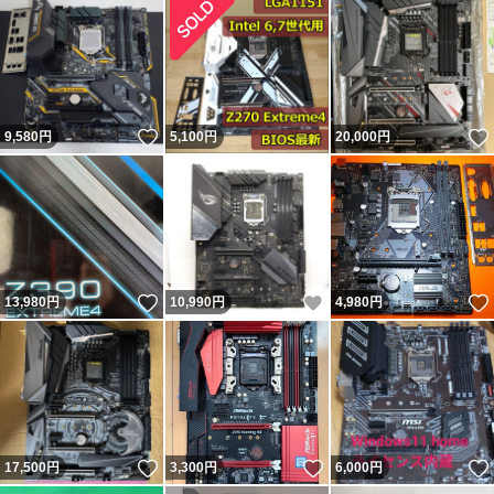
○品物が到着したら、落札した商品に間違いがないか確認
してください
いいね！
9,580
円
5,100
円
20,000
円
※取引終了次第、漏えいなきよう落札者様の個人情報の控
え等は、責任を持って削除、破棄いたします
※本取引に関し裁判上の紛争が生じたときは、大阪地方裁
判所を第１審の専属的合意管轄裁判所と致します
いいね！
いいね！
13,980
円
10,990
円
4,980
円
【お支払い方法について】
★Yahoo！かんたん決済
いいね！
いいね！
17,500
円
3,300
円
6,000
円
【発送方法・送料について(送料無料のものは除きま