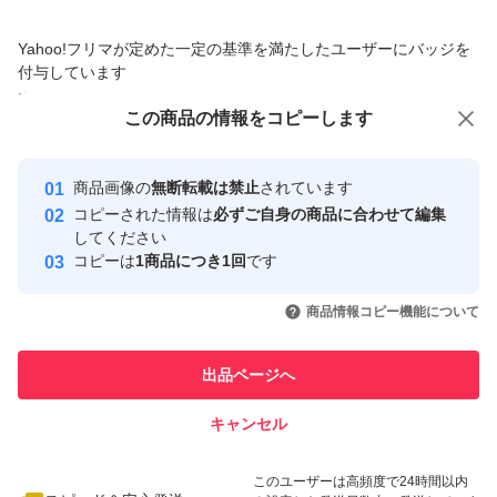
価格の相談
商品への質問
Yahoo!フリマが定めた一定の基準を満たしたユーザーにバッジを
■オークションで同時に2品以上落札された方は、事前に
商品への質問からの値下げ交渉、不適切なカテゴリ変更依頼は禁止です
付与しています
お知らせください
安心取引出品者
この商品をみている人にオススメ
この商品の情報をコピーします
（出荷前であれば、一括して送ることができるため、送料
Yahoo!フリマの基準をクリアした安
安心取引出品者
心・安全なユーザーです
が安くなる場合があります）
商品画像の
無断転載は禁止
されています
取引実績
コピーされた情報は
必ずご自身の商品に合わせて編集
してください
■お支払代金は落札金額＋送料の合計額となります
このユーザーはYahoo!フリマの取
コピーは
1商品につき1回
です
取引実績◯+
（その他、お振り込みにかかわる手数料は、落札者様負担
引を完了させた実績があります
いいね！
いいね！
2,480
円
3,500
円
6,000
円
となります）
商品情報コピー機能について
このユーザーは他フリマサービス
他フリマ実績◯+
での取引実績があります
出品ページへ
■落札後2日以内のご連絡、送料をお知らせした後、3営業
スピード&安心発送
日以内のご入金でお願いいたします
キャンセル
※このバッジは実績に基づく表示であり、発送を保証しているものではあり
ご連絡がいただけない場合は、落札者都合にて削除する場
ません
いいね！
いいね！
3,500
円
4,200
円
3,550
円
このユーザーは高頻度で24時間以内
合もございます