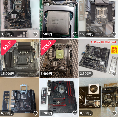
・補償が必要であれば、ゆうパックやヤマト運輸、ヤフオ
ク専用宅配での発送も承りますので、お知らせください
◆落札された方は、これら記載事項に同意されたものと判
いいね！
いいね！
3,800
円
3,500
円
15,500
円
断させて頂きます。ご理解賜りますようお願いします
他にも出品しています。よろしければご覧ください。
商品に関する出品リスト、情報を載せています
★ ココをクリックすると、関連出品リスト、情報に行き
15,000
円
3,499
円
3,500
円
ます 発送詳細 発送方法（参考）
ヤフオク専用宅配60サイズ 2kg以下
宅配便60サイズ こちらの商品案内は 「 ■@即売くん5.53
いいね！
いいね！
6,500
円
5,700
円
8,000
円
■ 」 で作成されました。