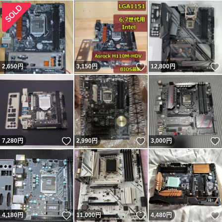
いいね！
2,650
円
3,150
円
12,800
円
いいね！
いいね！
7,280
円
2,990
円
3,000
円
いいね！
いいね！
4,180
円
11,000
円
4,480
円