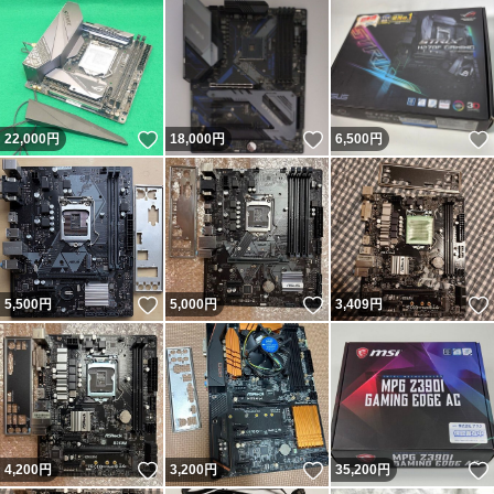
す）】（郵送会社名を押すと料金表サイトに移ります）
大きさや、重さによって送れないものもありますので、ご
不明な場合は質問メールお願いいたします
いいね！
いいね！
22,000
円
18,000
円
6,500
円
書籍関係以外の品物
● ゆうパック
● ヤマト運輸
●送料が安い、ヤフオク専用宅配
いいね！
いいね！
5,500
円
5,000
円
3,409
円
●クリックポスト（*大きさにより送れないものもございま
す）
書籍関係（※注意）
● ゆうメール（旧冊子小包）
いいね！
いいね！
4,200
円
3,200
円
35,200
円
● 定形外郵便