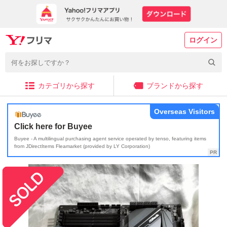
ログイン
カテゴリから探す
ブランドから探す
Overseas Visitors
Click here for Buyee
Buyee - A multilingual purchasing agent service operated by tenso, featuring items
from JDirectItems Fleamarket (provided by LY Corporation)