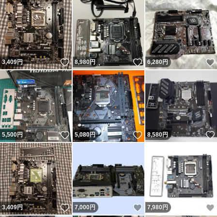
●クリックポスト（*大きさにより送れないものもございま
す）
その他（※注意）
いいね！
いいね！
3,409
円
8,980
円
6,280
円
● 定形外郵便
●クリックポスト（*大きさにより送れないものもございま
す）
いいね！
いいね！
5,500
送料無料の出品物
円
5,080
円
8,580
円
●送料無料の出品物はヤフネコで配送
※郵便事故の補償に関する注意事項
・メール便、ゆうメール、定型外郵便、クリックポストに
いいね！
いいね！
3,409
円
7,000
円
7,980
円
は補償がございませんので予め、ご了承下さい