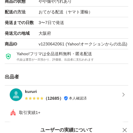
商品の状態
やや傷や汚れあり
が、
配送の方法
おてがる配送（ヤマト運輸）
全ての動作を保証するわけではございません
発送までの日数
3〜7日で発送
発送元の地域
大阪府
■文章による誤字、脱字、記載ミス等もある場合がござい
商品ID
v1230642061
(Yahoo!オークションからの出品)
ますので、ご不明な点がございましたら、
Yahoo!フリマは全品送料無料・匿名配送
必ず、「出品者への質問」にてお問い合わせください
代金は運営が一旦預かり、評価後、出品者に支払われます
■出品物の光の当たり方や、パソコン画像の環境により、
出品者
実際の状態や色味と異なる場合が
kururi
ございます
（
12685
）
本人確認済
■出品物は、多少の汚れ、キズ等がございますので、使用
取引実績1+
感を気になされる方の入札は
Yahoo!オークションで出品した商品のため一部機能は利用できません
ユーザーの実績について
ご遠慮してください