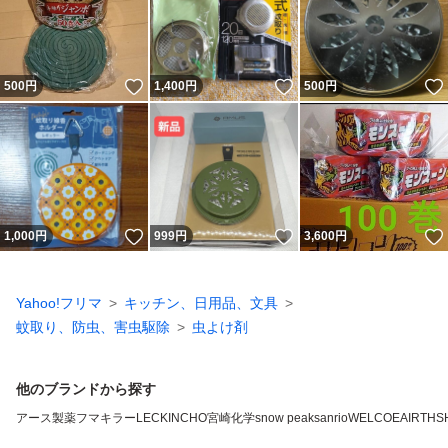
いいね！
いいね！
500
円
1,400
円
500
円
いいね！
いいね！
1,000
円
999
円
3,600
円
Yahoo!フリマ
キッチン、日用品、文具
蚊取り、防虫、害虫駆除
虫よけ剤
他のブランドから探す
アース製薬
フマキラー
LEC
KINCHO
宮崎化学
snow peak
sanrio
WELCO
EAIRTH
S