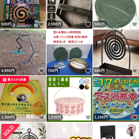
いいね！
いいね！
500
円
2,590
円
500
円
いいね！
いいね！
4,950
円
760
円
980
円
最大10%対象
いいね！
いいね！
1,500
円
1,030
円
1,100
円