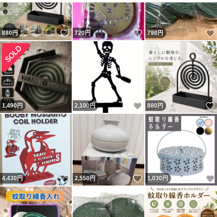
いいね！
いいね！
880
円
720
円
798
円
いいね！
1,490
円
2,100
円
880
円
いいね！
いいね！
4,430
円
2,550
円
1,030
円