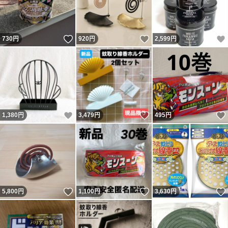
いいね！
いいね！
730
円
920
円
2,599
円
いいね！
いいね！
1,380
円
3,479
円
495
円
いいね！
いいね！
5,800
円
1,100
円
3,630
円