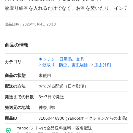
蚊取り線香を入れるだけでなく、お香を焚いたり、インテ
リア、小物入れとしてもいいです。
出品日時：
2026年8月4日 20:10
サイズ(約):W16×D16×12cm 本体重量(約):700g 本体:陶器
商品の情報
北欧テイストなデザイン
キッチン、日用品、文具
カテゴリ
蚊取り、防虫、害虫駆除
虫よけ剤
直接渡しや発送の変更等には対応できませんのでよろしく
お願いします。
商品の状態
未使用
配送の方法
おてがる配送（日本郵便）
発送までの日数
3〜7日で発送
発送元の地域
神奈川県
商品ID
v1060446900
(Yahoo!オークションからの出品)
Yahoo!フリマは全品送料無料・匿名配送