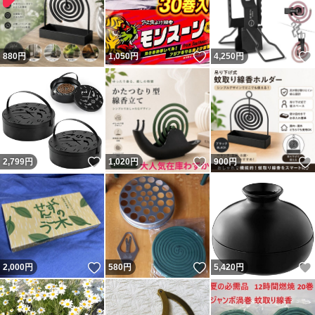
いいね！
880
円
1,050
円
4,250
円
いいね！
いいね！
2,799
円
1,020
円
900
円
いいね！
いいね！
2,000
円
580
円
5,420
円