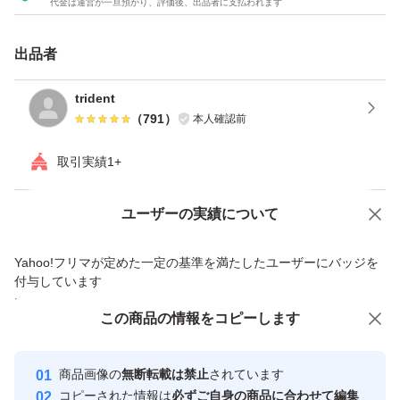
代金は運営が一旦預かり、評価後、出品者に支払われます
出品者
trident
（
791
）
本人確認前
取引実績1+
Yahoo!オークションで出品した商品のため一部機能は利用できません
ユーザーの実績について
価格の相談
商品への質問
Yahoo!フリマが定めた一定の基準を満たしたユーザーにバッジを
商品への質問からの値下げ交渉、不適切なカテゴリ変更依頼は禁止です
付与しています
安心取引出品者
この商品をみている人にオススメ
この商品の情報をコピーします
Yahoo!フリマの基準をクリアした安
安心取引出品者
最大10%対象
心・安全なユーザーです
商品画像の
無断転載は禁止
されています
取引実績
コピーされた情報は
必ずご自身の商品に合わせて編集