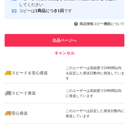
してください
このユーザーはYahoo!フリマの取
コピーは
1商品につき1回
です
取引実績◯+
引を完了させた実績があります
いいね！
いいね！
5,980
円
1,480
円
1,040
円
商品情報コピー機能について
最大10%対象
このユーザーは他フリマサービス
他フリマ実績◯+
での取引実績があります
出品ページへ
スピード&安心発送
キャンセル
※このバッジは実績に基づく表示であり、発送を保証しているものではあり
ません
いいね！
いいね！
1,490
円
570
円
3,500
円
このユーザーは高頻度で24時間以内
スピード＆安心発送
＆設定した発送日数内に発送していま
す
このユーザーは高頻度で24時間以内
スピード発送
に発送しています
いいね！
いいね！
1,030
円
880
円
880
円
このユーザーは設定した発送日数内に
安心発送
発送しています