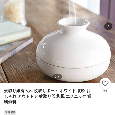
1
/
7
い
蚊取り線香入れ 蚊取りポット ホワイト 北欧 お
23
しゃれ アウトドア 蚊取り器 和風 エスニック 送
料無料
送料無料