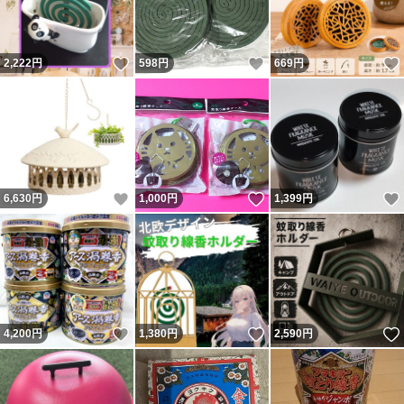
いいね！
いいね！
2,222
円
598
円
669
円
いいね！
いいね！
6,630
円
1,000
円
1,399
円
いいね！
いいね！
4,200
円
1,380
円
2,590
円