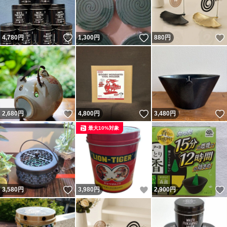
いいね！
いいね！
4,780
円
1,300
円
880
円
いいね！
いいね！
2,680
円
4,800
円
3,480
円
最大10%対象
いいね！
いいね！
3,580
円
3,980
円
2,900
円