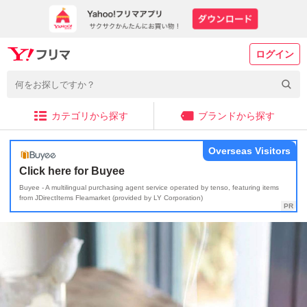
ログイン
カテゴリから探す
ブランドから探す
Overseas Visitors
Click here for Buyee
Buyee - A multilingual purchasing agent service operated by tenso, featuring items
from JDirectItems Fleamarket (provided by LY Corporation)