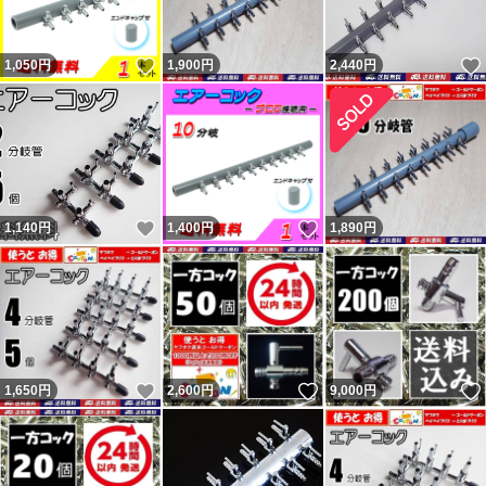
フリマ購入者）。 ペイペイフリマ（現ヤフーフリマ）で
いいね！
1,050
は問題なければ『普通（どちらでもない）』評価（コメン
円
1,900
円
2,440
円
トは良い取引が出来ました）をする人が多くて出品者から
不評だった為、『どちらでもない』の評価は2022年7月に
廃止されました。
落札後に即発送、翌日発送を要求してくる人が結構います
いいね！
いいね！
1,140
円
1,400
円
1,890
円
が事前に質問欄から確認するか他で購入してください。
主に支払手続から1～2、2～3日で発送と設定して出品
し、その通り発送しています。 翌日発送とならない場合
もあります。 勝手な要求通り発送しなかったから「気分
悪い」「誠実ではない」と悪い・どちらでもない 評価し
いいね！
いいね！
1,650
円
2,600
円
9,000
円
てきた異常者達がいたので記載しておきます。