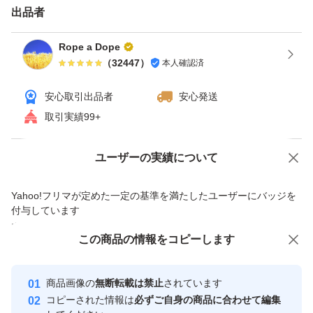
出品者
エアーストーン等、アクア用品いろいろ出品しています。
クーポン使える場合、使うとお得です。ヤフオクは「ゴー
Rope a Dope
（
32447
）
本人確認済
ルドクーポン」。 月による場合ありますが週末（土・
日）にもらえる事が多いです。 カテゴリ限定等、実施し
安心取引出品者
安心発送
ていない場合ありますので期間・価格など条件の詳細は検
取引実績99+
索して確認してください。 獲得しないと使えませんので
ご注意ください。
Yahoo!オークションで出品した商品のため一部機能は利用できません
ユーザーの実績について
【ゴールドクーポン獲得・使用手順】 ①クーポン獲得す
価格の相談
商品への質問
Yahoo!フリマが定めた一定の基準を満たしたユーザーにバッジを
る（今までと変わらなければ土・日にもらえます）。ヤフ
商品への質問からの値下げ交渉、不適切なカテゴリ変更依頼は禁止です
付与しています
オクゴールドクーポンで検索すれば出てきます。 オーク
安心取引出品者
この商品をみている人にオススメ
この商品の情報をコピーします
ションページの入札（今すぐ落札）ボタンの下に記載され
Yahoo!フリマの基準をクリアした安
安心取引出品者
ている所からも獲得出来るようです。 ②落札する（落札
最大10%対象
心・安全なユーザーです
商品画像の
無断転載は禁止
されています
時の価格は変わりません）。 ③支払手続時にクーポンを
取引実績
コピーされた情報は
必ずご自身の商品に合わせて編集
選択する（値引きされていることを確認して支払）。