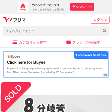
ログイン
カテゴリから探す
ブランドから探す
Overseas Visitors
Click here for Buyee
Buyee - A multilingual purchasing agent service operated by tenso, featuring items
from JDirectItems Fleamarket (provided by LY Corporation)