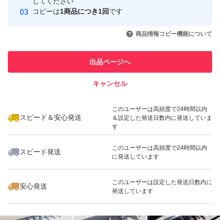
してください
このユーザーはYahoo!フリマの取
コピーは
1商品につき1回
です
取引実績◯+
取引 について（4、5つ目の画像）をご確認の上、入札・
引を完了させた実績があります
いいね！
いいね！
1,490
円
1,200
円
1,900
円
購入ください。 初期不良（輸送事故含）時は対応後に評
商品情報コピー機能について
このユーザーは他フリマサービス
価お願いします。 対応待てない急ぎで必要な方（即 悪い
他フリマ実績◯+
での取引実績があります
評価する方）は他で落札・購入してください。 問題あれ
出品ページへ
スピード&安心発送
ば対応すると明記しているのに輸送事故でも即悪い評価す
キャンセル
※このバッジは実績に基づく表示であり、発送を保証しているものではあり
る人達がいますが、記載内容を理解出来ない方は絶対に購
ません
いいね！
いいね！
1,050
円
1,650
円
1,350
円
入しないでください。と記載しても現れています。 全て
このユーザーは高頻度で24時間以内
スピード＆安心発送
＆設定した発送日数内に発送していま
不当評価扱いです。
す
評価に悪いがありますが全て不当評価（イタズラ・八つ当
このユーザーは高頻度で24時間以内
スピード発送
たり）です。気になる方は画像6と7と下記を参照くださ
に発送しています
い。 『汚い』と即悪い評価してきた者が現れましたがエ
いいね！
いいね！
2,080
円
1,150
円
1,000
円
このユーザーは設定した発送日数内に
安心発送
アーストーンが10個全て汚い（箱を開けるとジップ袋が
発送しています
茶色がかっていて破れていてストーンの砂とゴミが出てき
た）との事ですが輸送中に落下など粗い扱いされればスト