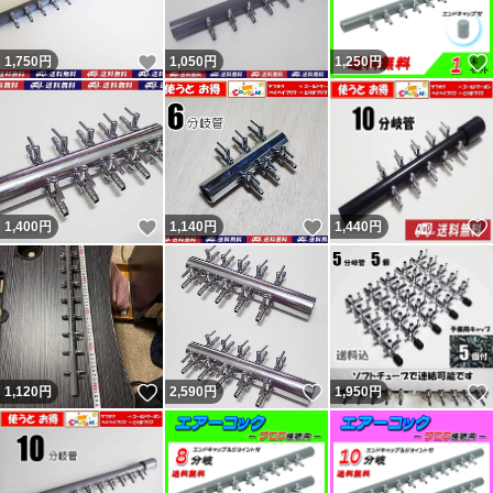
方で気になる方はヤフオクからこの評価の返答を参照くだ
いいね！
1,750
円
1,050
円
1,250
円
さい。 結局、追跡通り問題なく届いていたようです（ナ
ビの受取連絡有・ヤマトにも確認）。無責任呼ばわりされ
ましたが自身の責任は感じていないようで謝罪と評価変更
は無し。不当評価された私は被害者で非はありません。
記載内容を理解出来ない人（対応待てない人）は購入しな
いいね！
いいね！
1,400
円
1,140
円
1,440
円
いよう明記していますので手の打ちようがない異常者・無
分別者による八つ当たりです。9、10人目の不当評価者も
現れましたが同じです。ヤフオクの評価返答を参照くださ
い。 良い評価の割合0％（取引時0。新規ではない0。）の
11人目も対応拒否なので不当評価です。30円のネットの
いいね！
いいね！
1,120
円
2,590
円
1,950
円
持ち手に小さい傷があったとの事。 12人目は勝手に不要
連絡してきて返信が無いとの事。不要連絡に返信する必要
無いので不当評価です。 不足という事で悪いの件は不足