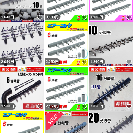
なく発送したのを明確に覚えています。記載内容無視で即
いいね！
いいね！
1,640
円
3,600
円
3,900
円
評価で終了の者。普通の人は問題あれば即取引完了しない
ので嫌がらせと判断するのが普通。今までにない手を使っ
てきたが今までの連中と同じ。 他のも記載内容無視の異
常者。
残念ながら数千人に一人くらいの割合で話が通じない異常
いいね！
いいね！
2,050
円
2,050
円
1,260
円
者が現れます。悪い評価をする事が目的（サクラ）と思わ
れる者が複数います。 ヤフーフリマからは不当評価への
私の返信コメントが閲覧出来ず、絶対に不公平なので載せ
ています。 私に非があれば反省・改善しますが、不当評
価には主張・反論します。かなり抑えて記載しています。
いいね！
いいね！
1,500
円
2,450
円
2,050
円
不当評価を気にせず購入していただいている皆様、ありが
とうございます。 どちらでもない評価も数件以外はコメ
ントと異なる不適当または誤評価です（9割以上がヤフー