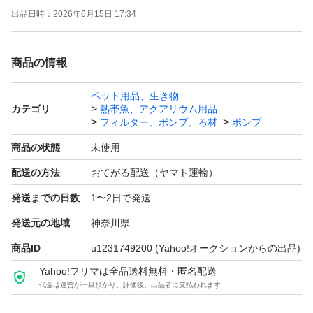
出品日時：
2026年6月15日 17:34
理由でもクレームはお受けいたしません』という事はあり
ません。
商品の情報
エアーコック位置、角度は多少のバラツキあります（写真
はサンプルですが ほぼ同等です）。 塩ビ管は部分的に印
ペット用品、生き物
カテゴリ
熱帯魚、アクアリウム用品
字あります。
フィルター、ポンプ、ろ材
ポンプ
塩ビ管 外径 18mm。 エアーコック部は内径4mmのソフト
商品の状態
未使用
チューブ（エアーチューブ、エアーホース）で接続可能で
配送の方法
おてがる配送（ヤマト運輸）
す。
発送までの日数
1〜2日で発送
エアーコックはネジ締めしています。 キャップと共に接
着はしていません。気になる場合は接着してください。
発送元の地域
神奈川県
在庫あればブロワと接続するホースとセットでも出品して
商品ID
u1231749200
(Yahoo!オークションからの出品)
います。
Yahoo!フリマは全品送料無料・匿名配送
代金は運営が一旦預かり、評価後、出品者に支払われます
複数または他の分岐数をご希望の場合は質問欄から要望く
ださい。 可能であれば作成して出品します。