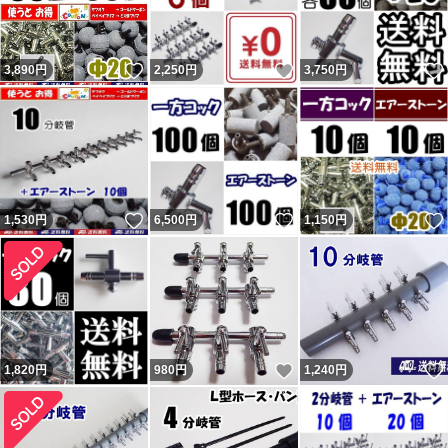
いいね！
いいね！
3,890
円
2,250
円
3,750
円
いいね！
いいね！
1,530
円
6,500
円
1,150
円
いいね！
1,820
円
980
円
1,240
円