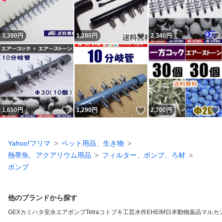
いいね！
3,390
円
1,280
円
2,340
円
いいね！
いいね！
1,650
円
1,290
円
2,700
円
Yahoo!フリマ
ペット用品、生き物
熱帯魚、アクアリウム用品
フィルター、ポンプ、ろ材
ポンプ
他のブランドから探す
GEX
カミハタ
安永エアポンプ
Tetra
コトブキ工芸
水作
EHEIM
日本動物薬品
マルカ