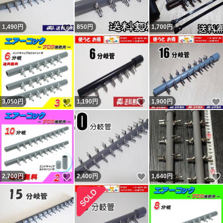
ーンの砂は多少とれます。輸送事故（破損）であれば輸送
いいね！
いいね！
1,490
円
850
円
1,700
円
業者か私が対応となります。箱梱包での破損は輸送業者の
問題と思います。本当の話であれば。 問題あれば対応後
の評価依頼については「小学生しか守らなそうなルールは
小学生にのみに言えば。」と言ってくる者です。「大人数
で通報したらアカウント消えるらしいよ。」と脅しなのか
いいね！
いいね！
3,050
円
1,190
円
1,900
円
意味不明の事を言ってくる者です。
新たに『追跡すると配達済だがポストに無い』という事で
返金申請依頼・輸送業者に報告し対応しているのに不当評
価されました。私に非が無いのに理不尽な評価されれば相
応の評価するのは普通です。何故か「脅された」とコメン
いいね！
いいね！
2,700
円
2,400
円
1,640
円
トされていますが忠告です。 最新の評価コメントは反論
が出来ないようで論点が違います。私の返答は一部変更・
追記しているので同じではありません。フリマから閲覧の