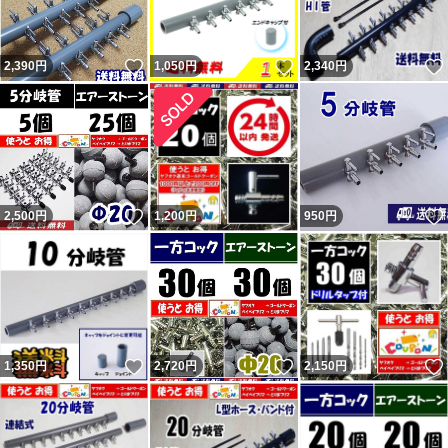
いいね！
いいね！
2,390
円
1,050
円
2,340
円
いいね！
2,500
円
1,200
円
950
円
いいね！
いいね！
1,350
円
2,720
円
2,150
円