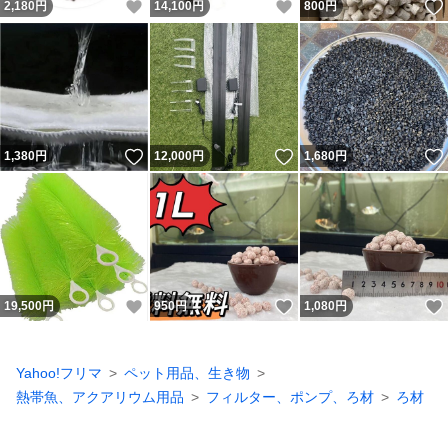
いいね！
いいね！
2,180
円
14,100
円
800
円
いいね！
いいね！
1,380
円
12,000
円
1,680
円
いいね！
いいね！
19,500
円
950
円
1,080
円
Yahoo!フリマ
ペット用品、生き物
熱帯魚、アクアリウム用品
フィルター、ポンプ、ろ材
ろ材