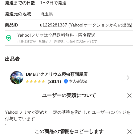
発送までの日数
1〜2日で発送
10本プラス3本 1480
発送元の地域
埼玉県
15本プラス4本 1980
商品ID
u1229281337
(Yahoo!オークションからの出品)
20本 プラス4本 2480
Yahoo!フリマは全品送料無料・匿名配送
代金は運営が一旦預かり、評価後、出品者に支払われます
ご希望の方はコメントしてくだいね、
お客様良い水質作れますように、精一杯頑張ります
出品者
よろしくお願い致します。
DMBアクアリウム爬虫類問屋店
（
2814
）
本人確認済
発送に関して、プチプチにラッピングしネコポスで発送し
ます。
Yahoo!オークションで出品した商品のため一部機能は利用できません
ユーザーの実績について
写真は全て実物なので、購入する前にご確認よろしくお願
価格の相談
商品への質問
い致します。
Yahoo!フリマが定めた一定の基準を満たしたユーザーにバッジを
商品への質問からの値下げ交渉、不適切なカテゴリ変更依頼は禁止です
付与しています
安心取引出品者
この商品をみている人にオススメ
この商品の情報をコピーします