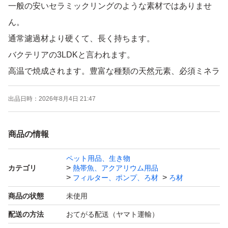
一般の安いセラミックリングのような素材ではありませ
ん。
通常濾過材より硬くて、長く持ちます。
バクテリアの3LDKと言われます。
高温で焼成されます。豊富な種類の天然元素、必須ミネラ
ル、微量元素が満載となり、生物学的コロニーの成長を促
出品日時：
2026年8月4日 21:47
し、大量の良質細菌を保持します。自然の水質を回復し、
あなたの魚に最適な生活環境を提供するのに大きな助けと
商品の情報
なります。
淡水や海水タンクに適しています。アンモニアと硝酸塩の
ペット用品、生き物
カテゴリ
熱帯魚、アクアリウム用品
レベルを下げます。
フィルター、ポンプ、ろ材
ろ材
使用する時、表面に粉が付いてますので、軽く水洗いして
商品の状態
未使用
ご使用ください。強く揉めて洗わないで下さい、ろ材洗い
配送の方法
おてがる配送（ヤマト運輸）
時、摩擦で粉がさらに出る可能性があります。