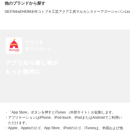
他のブランドから探す
GEX
Tetra
EHEIM
水作
コトブキ工芸
アクア工房
マルカン
スドー
アズージャパン
Lea
・「App Store」ボタンを押すとiTunes （外部サイト）が起動します。
・アプリケーションはiPhone、iPod touch、iPadまたはAndroidでご利用い
ただけます。
・Apple、Appleのロゴ、App Store、iPodのロゴ、iTunesは、米国および他