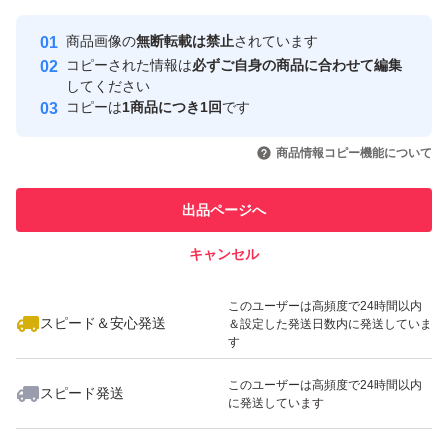
Yahoo!フリマの基準をクリアした安
安心取引出品者
心・安全なユーザーです
商品画像の
無断転載は禁止
されています
取引実績
コピーされた情報は
必ずご自身の商品に合わせて編集
してください
このユーザーはYahoo!フリマの取
コピーは
1商品につき1回
です
取引実績◯+
引を完了させた実績があります
いいね！
いいね！
1,500
円
2,180
円
1,980
円
商品情報コピー機能について
このユーザーは他フリマサービス
他フリマ実績◯+
での取引実績があります
出品ページへ
スピード&安心発送
キャンセル
※このバッジは実績に基づく表示であり、発送を保証しているものではあり
ません
いいね！
いいね！
1,900
円
1,680
円
1,100
円
このユーザーは高頻度で24時間以内
スピード＆安心発送
＆設定した発送日数内に発送していま
す
このユーザーは高頻度で24時間以内
スピード発送
に発送しています
いいね！
いいね！
1,380
円
1,480
円
1,250
円