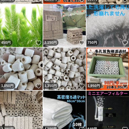
いいね！
いいね！
450
円
2,150
円
750
円
いいね！
いいね！
1,050
円
1,350
円
1,950
円