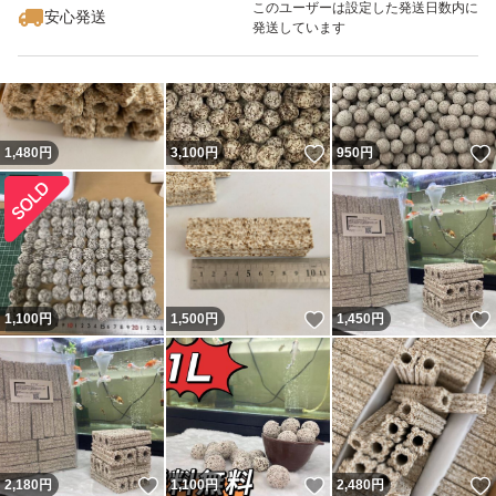
このユーザーは設定した発送日数内に
安心発送
発送しています
いいね！
1,480
円
3,100
円
950
円
いいね！
1,100
円
1,500
円
1,450
円
いいね！
いいね！
2,180
円
1,100
円
2,480
円