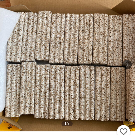
1
/
8
い