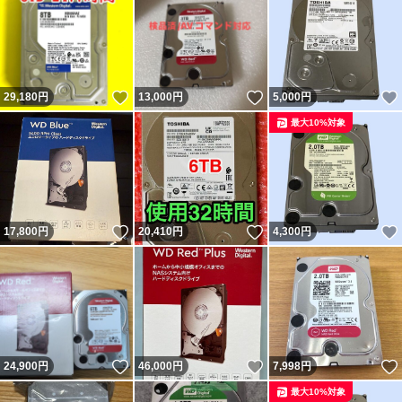
いいね！
いいね！
29,180
円
13,000
円
5,000
円
最大10%対象
いいね！
いいね！
17,800
円
20,410
円
4,300
円
いいね！
いいね！
24,900
円
46,000
円
7,998
円
最大10%対象