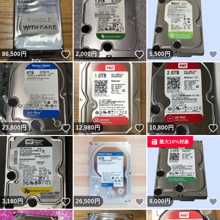
いいね！
いいね！
86,500
円
2,000
円
5,500
円
いいね！
いいね！
23,800
円
12,980
円
10,800
円
最大10%対象
いいね！
いいね！
3,180
円
26,500
円
8,000
円