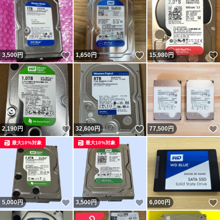
いいね！
いいね！
3,500
円
1,650
円
15,980
円
いいね！
いいね！
2,190
円
32,600
円
77,500
円
最大10%対象
最大10%対象
いいね！
いいね！
5,000
円
3,500
円
6,000
円