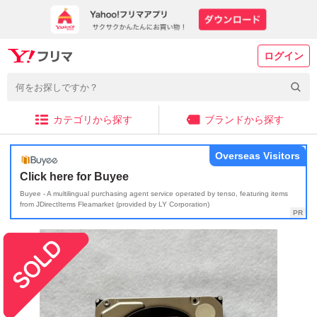
ログイン
カテゴリから探す
ブランドから探す
Overseas Visitors
Click here for Buyee
Buyee - A multilingual purchasing agent service operated by tenso, featuring items
from JDirectItems Fleamarket (provided by LY Corporation)