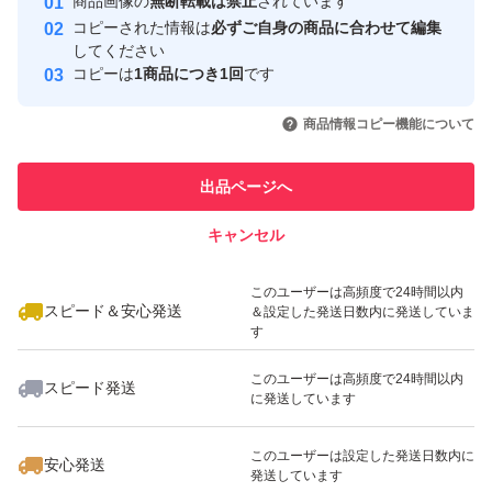
商品画像の
無断転載は禁止
されています
取引実績
コピーされた情報は
必ずご自身の商品に合わせて編集
してください
このユーザーはYahoo!フリマの取
コピーは
1商品につき1回
です
取引実績◯+
引を完了させた実績があります
いいね！
いいね！
24,800
円
6,200
円
1,000
円
商品情報コピー機能について
最大10%対象
このユーザーは他フリマサービス
他フリマ実績◯+
での取引実績があります
出品ページへ
スピード&安心発送
キャンセル
※このバッジは実績に基づく表示であり、発送を保証しているものではあり
ません
いいね！
いいね！
15,000
円
10,000
円
10,500
円
このユーザーは高頻度で24時間以内
最大10%対象
スピード＆安心発送
＆設定した発送日数内に発送していま
す
このユーザーは高頻度で24時間以内
スピード発送
に発送しています
いいね！
いいね！
5,500
円
9,450
円
8,000
円
このユーザーは設定した発送日数内に
安心発送
最大10%対象
最大10%対象
発送しています