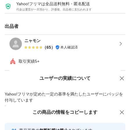
Yahoo!フリマは全品送料無料・匿名配送
代金は運営が一旦預かり、評価後、出品者に支払われます
出品者
ニャモン
（
65
）
本人確認済
取引実績5+
Yahoo!オークションで出品した商品のため一部機能は利用できません
ユーザーの実績について
価格の相談
商品への質問
Yahoo!フリマが定めた一定の基準を満たしたユーザーにバッジを
商品への質問からの値下げ交渉、不適切なカテゴリ変更依頼は禁止です
付与しています
安心取引出品者
この商品をみている人にオススメ
この商品の情報をコピーします
Yahoo!フリマの基準をクリアした安
安心取引出品者
心・安全なユーザーです