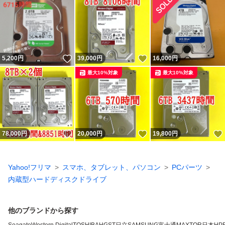
いいね！
いいね！
5,200
円
39,000
円
16,000
円
最大10%対象
最大10%対象
いいね！
いいね！
78,000
円
20,000
円
19,800
円
Yahoo!フリマ
スマホ、タブレット、パソコン
PCパーツ
内蔵型ハードディスクドライブ
他のブランドから探す