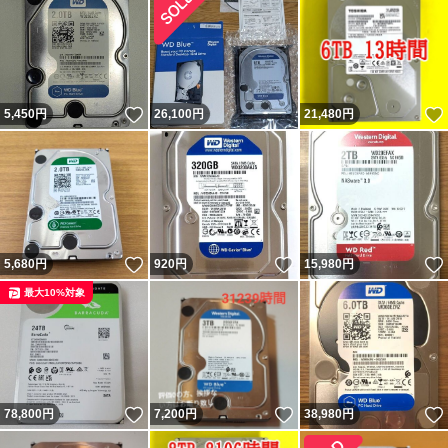
いいね！
5,450
円
26,100
円
21,480
円
いいね！
いいね！
5,680
円
920
円
15,980
円
最大10%対象
いいね！
いいね！
78,800
円
7,200
円
38,980
円