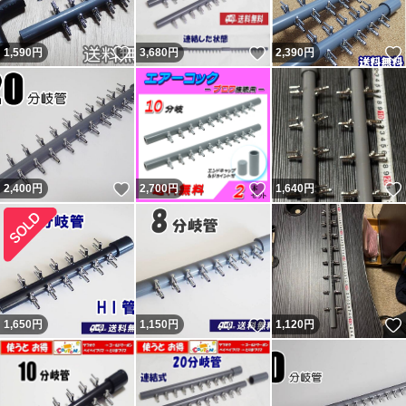
れる者が複数います。 ヤフーフリマからは不当評価への
いいね！
いいね！
1,590
円
3,680
円
2,390
円
私の返信コメントが閲覧出来ず、絶対に不公平なので載せ
ています。 私に非があれば反省・改善しますが、不当評
価には主張・反論します。かなり抑えて記載しています。
不当評価を気にせず購入していただいている皆様、ありが
とうございます。 どちらでもない評価も数件以外はコメ
いいね！
いいね！
2,400
円
2,700
円
1,640
円
ントと異なる不適当または誤評価です（9割以上がヤフー
フリマ購入者）。 ペイペイフリマ（現ヤフーフリマ）で
は問題なければ『普通（どちらでもない）』評価（コメン
トは良い取引が出来ました）をする人が多くて出品者から
不評だった為、『どちらでもない』の評価は2022年7月に
いいね！
1,650
円
1,150
円
1,120
円
廃止されました。
落札後に即発送、翌日発送を要求してくる人が結構います
が事前に質問欄から確認するか他で購入してください。