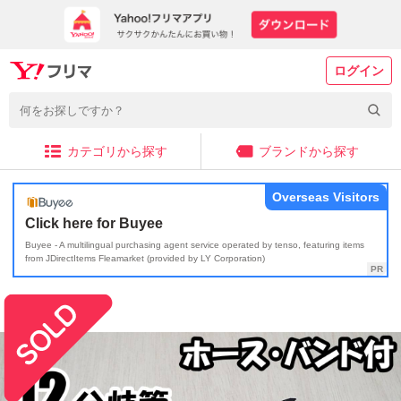
ログイン
カテゴリから探す
ブランドから探す
Overseas Visitors
Click here for Buyee
Buyee - A multilingual purchasing agent service operated by tenso, featuring items
from JDirectItems Fleamarket (provided by LY Corporation)