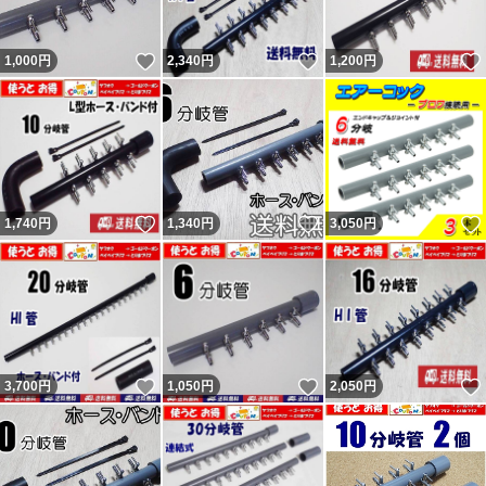
さい。 結局、追跡通り問題なく届いていたようです（ナ
いいね！
いいね！
1,000
円
2,340
円
1,200
円
ビの受取連絡有・ヤマトにも確認）。不当評価された私は
被害者で非はありません。 記載内容を理解出来ない人
（対応待てない人）は購入しないよう明記していますので
手の打ちようがない異常者・無分別者による八つ当たりで
す。9、10人目の不当評価者も現れましたが同じです。ヤ
いいね！
いいね！
1,740
円
1,340
円
3,050
円
フオクの評価返答を参照ください。 良い評価の割合0％
（取引時0。新規ではない0。）の11人目も対応拒否なの
で不当評価です。30円のネットの持ち手に小さい傷があ
ったとの事。 12人目は勝手に不要連絡してきて返信が無
いとの事。不要連絡に返信する必要無いので不当評価で
いいね！
いいね！
3,700
円
1,050
円
2,050
円
す。
残念ながら数千人に一人くらいの割合で話が通じない異常
者が現れます。悪い評価をする事が目的（サクラ）と思わ