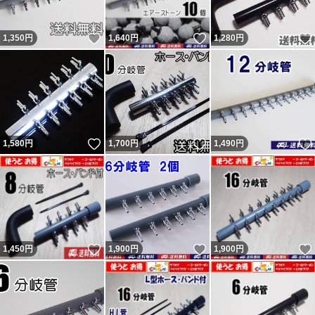
業者か私が対応となります。箱梱包での破損は輸送業者の
いいね！
いいね！
1,350
円
1,640
円
1,280
円
問題と思います。本当の話であれば。 問題あれば対応後
の評価依頼については「小学生しか守らなそうなルールは
小学生にのみに言えば。」と言ってくる者です。「大人数
で通報したらアカウント消えるらしいよ。」と脅しなのか
意味不明の事を言ってくる者です。
いいね！
いいね！
1,580
円
1,700
円
1,490
円
新たに『追跡すると配達済だがポストに無い』という事で
返金申請依頼・輸送業者に報告し対応しているのに不当評
価されました。私に非が無いのに理不尽な評価されれば相
応の評価するのは普通です。何故か「脅された」とコメン
トされていますが忠告です。 最新の評価コメントは反論
いいね！
いいね！
1,450
円
1,900
円
1,900
円
が出来ないようで論点が違います。私の返答は一部変更・
追記しているので同じではありません。フリマから閲覧の
方で気になる方はヤフオクからこの評価の返答を参照くだ