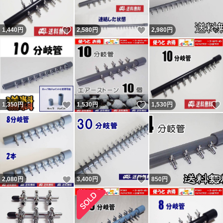
主に支払手続から1～2、2～3日で発送と設定して出品
いいね！
いいね！
1,440
し、その通り発送しています。 翌日発送とならない場合
円
2,580
円
2,980
円
もあります。 勝手な要求通り発送しなかったから「気分
悪い」「誠実ではない」と悪い・どちらでもない 評価し
てきた異常者達がいたので記載しておきます。
いいね！
いいね！
1,350
円
1,530
円
1,530
円
いいね！
いいね！
2,080
円
3,400
円
850
円