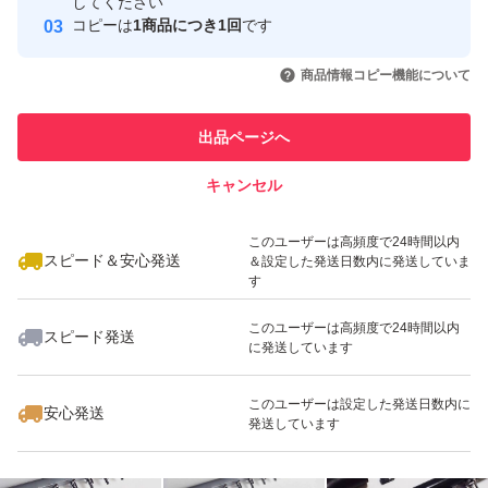
してください
このユーザーはYahoo!フリマの取
コピーは
1商品につき1回
です
取引実績◯+
初期不良（輸送事故含）時は対応後に評価お願いします。
引を完了させた実績があります
いいね！
いいね！
1,500
円
1,780
円
1,640
円
対応待てない急ぎで必要な方（即 悪い評価する方）は他
商品情報コピー機能について
このユーザーは他フリマサービス
で落札・購入してください。 問題あれば対応すると明記
他フリマ実績◯+
での取引実績があります
しているのに輸送事故でも即悪い評価する人達がいます
出品ページへ
スピード&安心発送
が、記載内容を理解出来ない方は絶対に購入しないでくだ
キャンセル
※このバッジは実績に基づく表示であり、発送を保証しているものではあり
さい。と記載しても現れています。 全て不当評価扱いで
ません
いいね！
いいね！
1,500
円
2,680
円
1,650
円
す。
このユーザーは高頻度で24時間以内
スピード＆安心発送
＆設定した発送日数内に発送していま
評価に悪いがありますが全て不当評価（イタズラ・八つ当
す
たり）です。気になる方は画像6と7と下記を参照くださ
このユーザーは高頻度で24時間以内
スピード発送
い。 『汚い』と即悪い評価してきた者が現れましたがエ
に発送しています
アーストーンが10個全て汚い（箱を開けるとジップ袋が
いいね！
いいね！
2,850
円
1,590
円
2,440
円
このユーザーは設定した発送日数内に
安心発送
茶色がかっていて破れていてストーンの砂とゴミが出てき
発送しています
た）との事ですが輸送中に落下など粗い扱いされればスト
ーンの砂は多少とれます。輸送事故（破損）であれば輸送