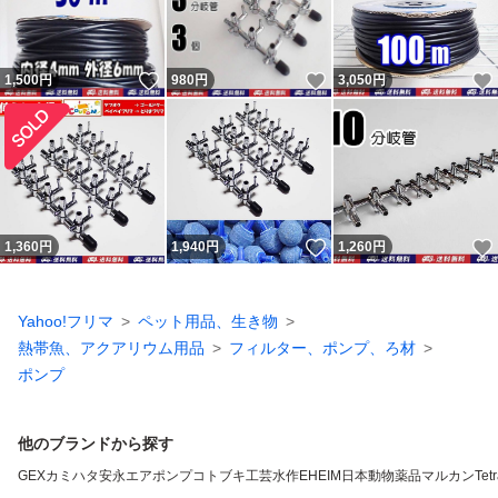
いいね！
いいね！
1,500
円
980
円
3,050
円
いいね！
1,360
円
1,940
円
1,260
円
Yahoo!フリマ
ペット用品、生き物
熱帯魚、アクアリウム用品
フィルター、ポンプ、ろ材
ポンプ
他のブランドから探す
GEX
カミハタ
安永エアポンプ
コトブキ工芸
水作
EHEIM
日本動物薬品
マルカン
Tet