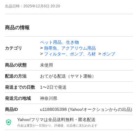
出品日時：
2025年12月6日 20:20
取引について（4、5つ目の画像）をご確認の上、入札・
購入ください。
商品の情報
L型ホースと取外し可の結束バンド添付します。 エアーコ
ック位置、角度は多少のバラツキあります（写真はサンプ
ペット用品、生き物
カテゴリ
熱帯魚、アクアリウム用品
ルですが ほぼ同等です）。 塩ビ管、ホースは部分的に印
フィルター、ポンプ、ろ材
ポンプ
字あります。
商品の状態
未使用
塩ビ管 外径 18mm。 エアーコック部は内径4mmのソフト
配送の方法
おてがる配送（ヤマト運輸）
チューブ（エアーホース、エアーチューブ）で接続可能で
発送までの日数
1〜2日で発送
す。 サイズは画像3を参照ください。
エアーコックはネジ締めしています。 キャップと共に接
発送元の地域
神奈川県
着はしていません。気になる場合は接着してください。
商品ID
u1188035398
(Yahoo!オークションからの出品)
複数または他の分岐数をご希望の場合は質問欄から要望く
Yahoo!フリマは全品送料無料・匿名配送
代金は運営が一旦預かり、評価後、出品者に支払われます
ださい。 可能であれば作成して出品します。
エアーストーン等、アクア用品いろいろ出品しています。