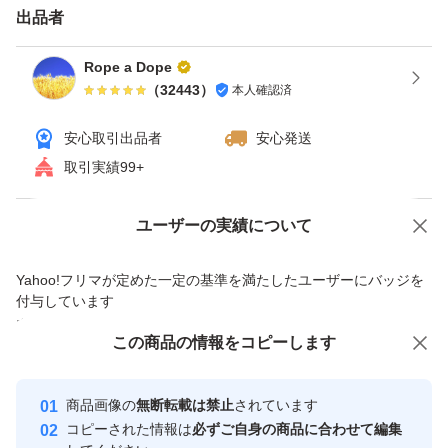
出品者
クーポン使える場合、使うとお得です。ヤフオクは「ゴー
ルドクーポン」。 月による場合ありますが週末（土・
Rope a Dope
（
32443
）
本人確認済
日）にもらえる事が多いです。 カテゴリ限定等、実施し
ていない場合ありますので期間・価格など条件の詳細は検
安心取引出品者
安心発送
索して確認してください。 獲得しないと使えませんので
取引実績99+
ご注意ください。
Yahoo!オークションで出品した商品のため一部機能は利用できません
ユーザーの実績について
【ゴールドクーポン獲得・使用手順】 ①クーポン獲得す
価格の相談
商品への質問
Yahoo!フリマが定めた一定の基準を満たしたユーザーにバッジを
る（今までと変わらなければ土・日にもらえます）。ヤフ
商品への質問からの値下げ交渉、不適切なカテゴリ変更依頼は禁止です
付与しています
オクゴールドクーポンで検索すれば出てきます。 オーク
安心取引出品者
この商品をみている人にオススメ
この商品の情報をコピーします
ションページの入札（今すぐ落札）ボタンの下に記載され
Yahoo!フリマの基準をクリアした安
安心取引出品者
ている所からも獲得出来るようです。 ②落札する（落札
心・安全なユーザーです
商品画像の
無断転載は禁止
されています
時の価格は変わりません）。 ③支払手続時にクーポンを
取引実績
コピーされた情報は
必ずご自身の商品に合わせて編集
選択する（値引きされていることを確認して支払）。