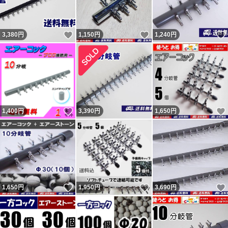
いいね！
いいね！
3,380
円
1,150
円
1,240
円
いいね！
1,400
円
3,390
円
1,650
円
いいね！
いいね！
1,650
円
1,950
円
3,690
円